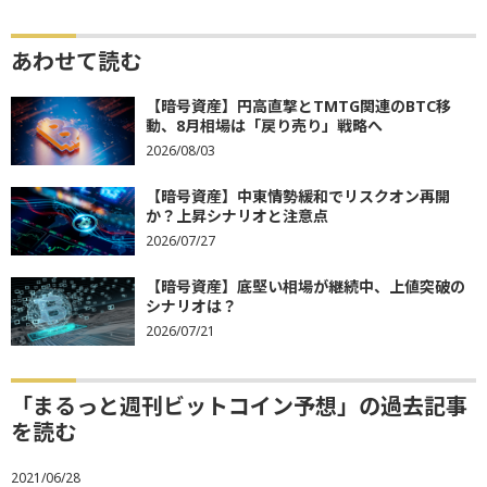
あわせて読む
【暗号資産】円高直撃とTMTG関連のBTC移
動、8月相場は「戻り売り」戦略へ
2026/08/03
【暗号資産】中東情勢緩和でリスクオン再開
か？上昇シナリオと注意点
2026/07/27
【暗号資産】底堅い相場が継続中、上値突破の
シナリオは？
2026/07/21
「まるっと週刊ビットコイン予想」の過去記事
を読む
2021/06/28