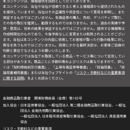
本コンテンツは、情報提供を目的として行っております。
本コンテンツは、当社や当社が信頼できると考える情報源から提供されたもの
を提供していますが、当社はその正確性や完全性について意見を表明し、また
保証するものではございません。有価証券の購入、売却、デリバティブ取引、
その他の取引を推奨し、勧誘するものではありません。また、過去の実績や予
想・意見は、将来の結果を保証するものではございません。提供する情報等は
作成時現在のものであり、今後予告なしに変更または削除されることがござい
ます。当社は本コンテンツの内容に依拠してお客様が取った行動の結果に対し
責任を負うものではございません。投資にかかる最終決定は、お客様ご自身の
判断と責任でなさるようお願いいたします。
本コンテンツでは当社でお取扱している商品・サービス等について言及してい
る部分があります。商品ごとに手数料等およびリスクは異なりますので、詳し
くは「契約締結前交付書面」、「上場有価証券等書面」、「目論見書」、「目
論見書補完書面」または当社ウェブサイトの「
リスク・手数料などの重要事項
に関する説明
」をよくお読みください。
金融商品取引業者 関東財務局長（金商）第165号
日本証券業協会、一般社団法人 第二種金融商品取引業協会、一般社
団法人 金融先物取引業協会、
一般社団法人 日本暗号資産等取引業協会、一般社団法人 資産運用業
協会
リスク・手数料などの重要事項