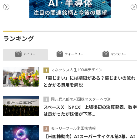
ランキング
デイリー
ウイークリー
マンスリー
マネックス人生100年デザイン
「墓じまい」には期限がある？墓じまいの流れ
とかかる費用を解説
岡元兵八郎の米国株マスターへの道
スペースＸ［SPCX］上場後初の決算発表、数字
は良かったが株価が下落...
モトリーフール米国株情報
【米国株動向】AIスーパーサイクル第2幕、AI