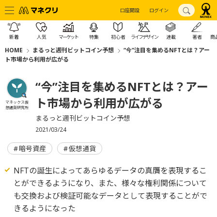
口座開設
ログイン
新着
人気
マーケット
特集
初心者
ライフデザイン
連載
著者
商
HOME
まるっと週刊ビットコイン予想
“今”注目を集めるNFTとは？アー
ト市場から利用が広がる
“今”注目を集めるNFTとは？アー
ト市場から利用が広がる
マネックス仮
想通貨研究所
まるっと週刊ビットコイン予想
2021/03/24
暗号資産
仮想通貨
NFTの誕生によってあらゆるデータの真贋を表現するこ
とができるようになり、また、様々な権利関係について
も交換および検証可能なデータとして表現することがで
きるようになった