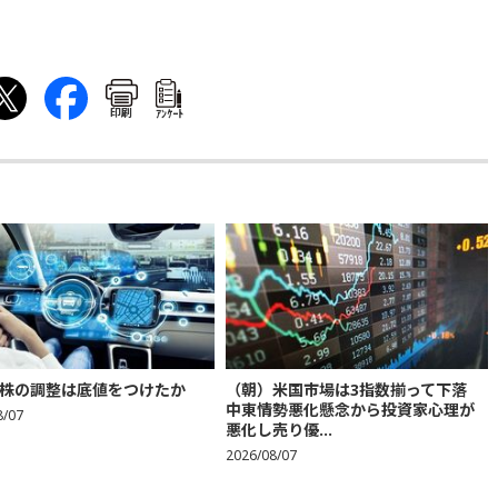
印刷
ｱﾝｹｰﾄ
株の調整は底値をつけたか
（朝）米国市場は3指数揃って下落
中東情勢悪化懸念から投資家心理が
8/07
悪化し売り優...
2026/08/07