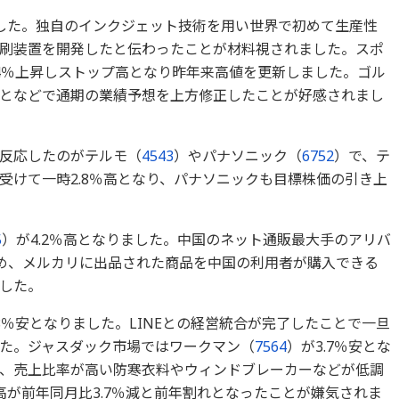
ました。独自のインクジェット技術を用い世界で初めて生産性
刷装置を開発したと伝わったことが材料視されました。スポ
.4％上昇しストップ高となり昨年来高値を更新しました。ゴル
となどで通期の業績予想を上方修正したことが好感されまし
反応したのがテルモ（
4543
）やパナソニック（
6752
）で、テ
受けて一時2.8％高となり、パナソニックも目標株価の引き上
5
）が4.2％高となりました。中国のネット通販最大手のアリバ
始め、メルカリに出品された商品を中国の利用者が購入できる
した。
.8％安となりました。LINEとの経営統合が完了したことで一旦
た。ジャスダック市場ではワークマン（
7564
）が3.7％安とな
、売上比率が高い防寒衣料やウィンドブレーカーなどが低調
高が前年同月比3.7％減と前年割れとなったことが嫌気されま