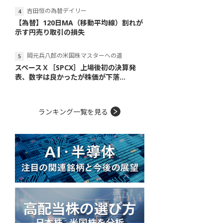
吉田恒の為替デイリー
【為替】120日MA（移動平均線）割れが
示す円売り取引の損失
岡元兵八郎の米国株マスターへの道
スペースＸ［SPCX］上場後初の決算発
表、数字は良かったが株価が下落...
ランキング一覧を見る