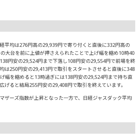
均は276円高の29,939円で寄り付くと直後に332円高の
00円の大台を前に上値が押さえられたことで上げ幅を縮め10時40
円安の29,524円まで下落し108円安の29,554円で前場を終
250円安の29,413円で取引をスタートさせると直後に348
げ幅を縮めると13時過ぎには138円安の29,524円まで持ち直
げると結局255円安の29,408円で取引を終えています。
マザーズ指数が上昇となった一方で、日経ジャスダック平均