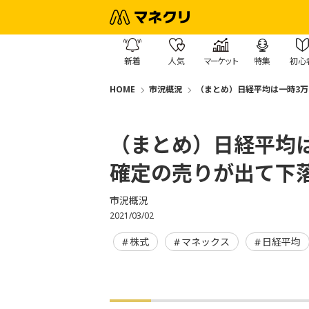
新着
人気
マーケット
特集
初心
HOME
市況概況
（まとめ）日経平均は一時3万
（まとめ）日経平均
確定の売りが出て下落
市況概況
2021/03/02
株式
マネックス
日経平均