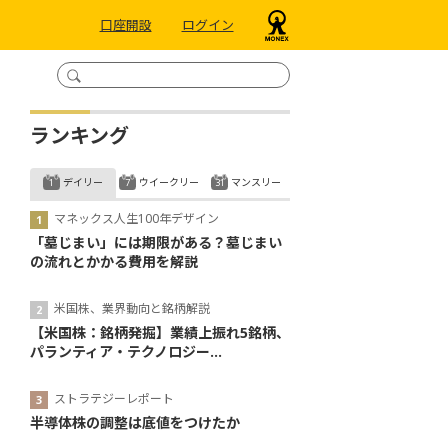
口座開設
ログイン
ランキング
デイリー
ウイークリー
マンスリー
マネックス人生100年デザイン
「墓じまい」には期限がある？墓じまい
の流れとかかる費用を解説
米国株、業界動向と銘柄解説
【米国株：銘柄発掘】業績上振れ5銘柄、
パランティア・テクノロジー...
ストラテジーレポート
半導体株の調整は底値をつけたか