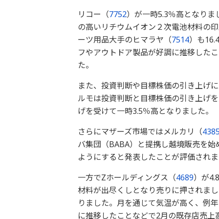
リコー（
7752
）が一時5.3％高となり
の高いリチウムイオン２次電池材料の印
ーツ用品大手のヒマラヤ（
7514
）も16
フやアウトドア製品が好調に推移したこ
た。
また、投資判断や目標株価の引き上げに
ルモは投資判断と目標株価の引き上げを
げを受けて一時3.5％高となりました。
さらにマザーズ市場ではメルカリ（
438
バ集団（BABA）と提携し越境販売を
ようにすると発表したことが評価されま
一方でZホールディングス（
4689
）が4
材料が出尽くしとなり売りに押されまし
りました。月を通じて気温が高く、例年
に推移したことなどで2月の既存店売上