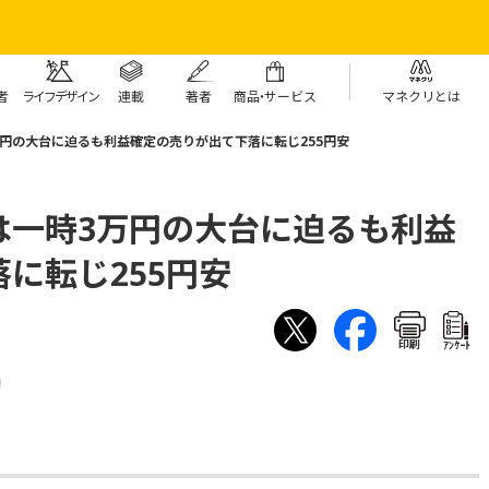
者
ライフデザイン
連載
著者
商
品・
サービス
マネクリとは
円の大台に迫るも利益確定の売りが出て下落に転じ255円安
は一時3万円の大台に迫るも利益
に転じ255円安
印刷
ｱﾝｹｰﾄ