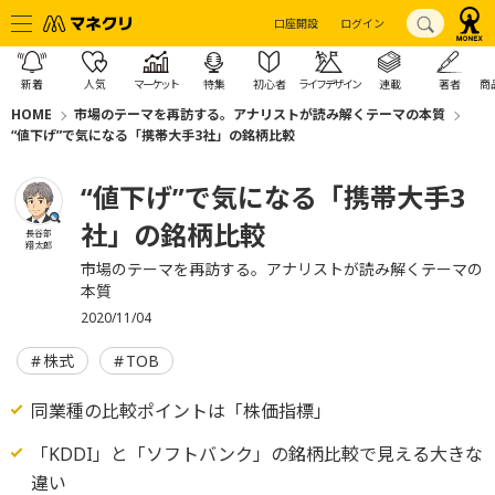
口座開設
ログイン
新着
人気
マーケット
特集
初心者
ライフデザイン
連載
著者
商
HOME
市場のテーマを再訪する。アナリストが読み解くテーマの本質
“値下げ”で気になる「携帯大手3社」の銘柄比較
“値下げ”で気になる「携帯大手3
社」の銘柄比較
長谷部
翔太郎
市場のテーマを再訪する。アナリストが読み解くテーマの
本質
2020/11/04
株式
TOB
同業種の比較ポイントは「株価指標」
「KDDI」と「ソフトバンク」の銘柄比較で見える大きな
違い