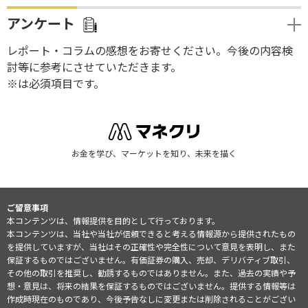
アンケート
レポート・コラムの感想をお寄せください。今後の内容検
討等に参考にさせていただきます。
※は必須項目です。
お金を学び、マーケットを知り、未来を描く
ご留意事項
本コンテンツは、情報提供を目的として行っております。
本コンテンツは、当社や当社が信頼できると考える情報源から提供されたもの
を提供していますが、当社はその正確性や完全性について意見を表明し、また
保証するものではございません。有価証券の購入、売却、デリバティブ取引、
その他の取引を推奨し、勧誘するものではありません。また、過去の実績や予
想・意見は、将来の結果を保証するものではございません。提供する情報等は
作成時現在のものであり、今後予告なしに変更または削除されることがござい