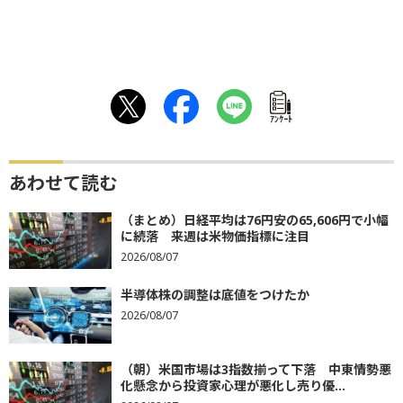
ｱﾝｹｰﾄ
あわせて読む
（まとめ）日経平均は76円安の65,606円で小幅
に続落 来週は米物価指標に注目
2026/08/07
半導体株の調整は底値をつけたか
2026/08/07
（朝）米国市場は3指数揃って下落 中東情勢悪
化懸念から投資家心理が悪化し売り優...