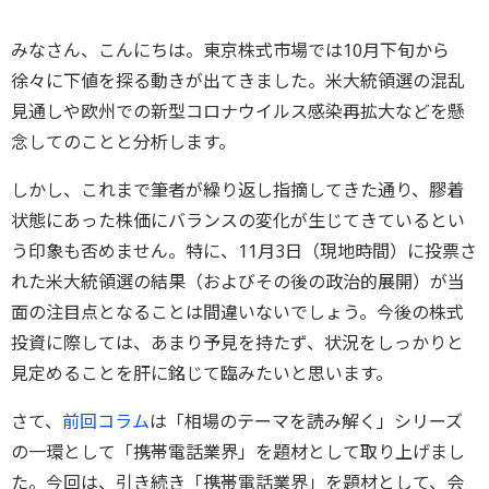
みなさん、こんにちは。東京株式市場では10月下旬から
徐々に下値を探る動きが出てきました。米大統領選の混乱
見通しや欧州での新型コロナウイルス感染再拡大などを懸
念してのことと分析します。
しかし、これまで筆者が繰り返し指摘してきた通り、膠着
状態にあった株価にバランスの変化が生じてきているとい
う印象も否めません。特に、11月3日（現地時間）に投票さ
れた米大統領選の結果（およびその後の政治的展開）が当
面の注目点となることは間違いないでしょう。今後の株式
投資に際しては、あまり予見を持たず、状況をしっかりと
見定めることを肝に銘じて臨みたいと思います。
さて、
前回コラム
は「相場のテーマを読み解く」シリーズ
の一環として「携帯電話業界」を題材として取り上げまし
た。今回は、引き続き「携帯電話業界」を題材として、会