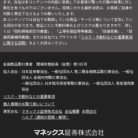
ます。当社は本コンテンツの内容に依拠してお客様が取った行動の結果に対し
責任を負うものではございません。投資にかかる最終決定は、お客様ご自身の
判断と責任でなさるようお願いいたします。
本コンテンツでは当社でお取扱している商品・サービス等について言及してい
る部分があります。商品ごとに手数料等およびリスクは異なりますので、詳し
くは「契約締結前交付書面」、「上場有価証券等書面」、「目論見書」、「目
論見書補完書面」または当社ウェブサイトの「
リスク・手数料などの重要事項
に関する説明
」をよくお読みください。
金融商品取引業者 関東財務局長（金商）第165号
日本証券業協会、一般社団法人 第二種金融商品取引業協会、一般社
団法人 金融先物取引業協会、
一般社団法人 日本暗号資産等取引業協会、一般社団法人 資産運用業
協会
リスク・手数料などの重要事項
個人情報のお取り扱いについて
マネックス証券株式会社
会社概要
お問合せ
ヘルプ（通知の登録・解除）