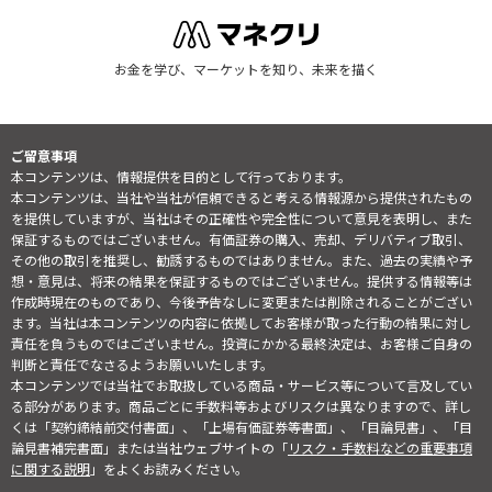
お金を学び、マーケットを知り、未来を描く
ご留意事項
本コンテンツは、情報提供を目的として行っております。
本コンテンツは、当社や当社が信頼できると考える情報源から提供されたもの
を提供していますが、当社はその正確性や完全性について意見を表明し、また
保証するものではございません。有価証券の購入、売却、デリバティブ取引、
その他の取引を推奨し、勧誘するものではありません。また、過去の実績や予
想・意見は、将来の結果を保証するものではございません。提供する情報等は
作成時現在のものであり、今後予告なしに変更または削除されることがござい
ます。当社は本コンテンツの内容に依拠してお客様が取った行動の結果に対し
責任を負うものではございません。投資にかかる最終決定は、お客様ご自身の
判断と責任でなさるようお願いいたします。
本コンテンツでは当社でお取扱している商品・サービス等について言及してい
る部分があります。商品ごとに手数料等およびリスクは異なりますので、詳し
くは「契約締結前交付書面」、「上場有価証券等書面」、「目論見書」、「目
論見書補完書面」または当社ウェブサイトの「
リスク・手数料などの重要事項
に関する説明
」をよくお読みください。