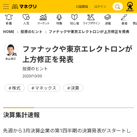
口座開設
ログイン
新着
人気
マーケット
特集
初心者
ライフデザイン
連載
著者
商
HOME
投資のヒント
ファナックや東京エレクトロンが上方修正を発表
ファナックや東京エレクトロンが
上方修正を発表
金山 敏之
投資のヒント
2020/10/30
株式
マネックス
決算
決算集計速報
先週から3月決算企業の第1四半期の決算発表がスタートし