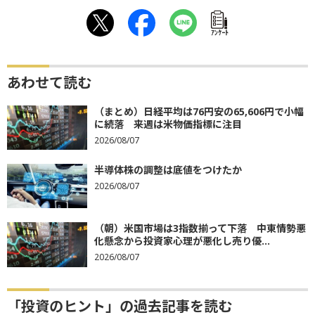
ｱﾝｹｰﾄ
あわせて読む
（まとめ）日経平均は76円安の65,606円で小幅
に続落 来週は米物価指標に注目
2026/08/07
半導体株の調整は底値をつけたか
2026/08/07
（朝）米国市場は3指数揃って下落 中東情勢悪
化懸念から投資家心理が悪化し売り優...
2026/08/07
「投資のヒント」の過去記事を読む