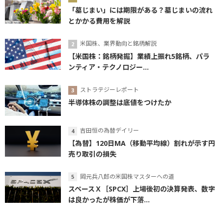
「墓じまい」には期限がある？墓じまいの流れ
とかかる費用を解説
米国株、業界動向と銘柄解説
【米国株：銘柄発掘】業績上振れ5銘柄、パラ
ンティア・テクノロジー...
ストラテジーレポート
半導体株の調整は底値をつけたか
吉田恒の為替デイリー
【為替】120日MA（移動平均線）割れが示す円
売り取引の損失
岡元兵八郎の米国株マスターへの道
スペースＸ［SPCX］上場後初の決算発表、数字
は良かったが株価が下落...