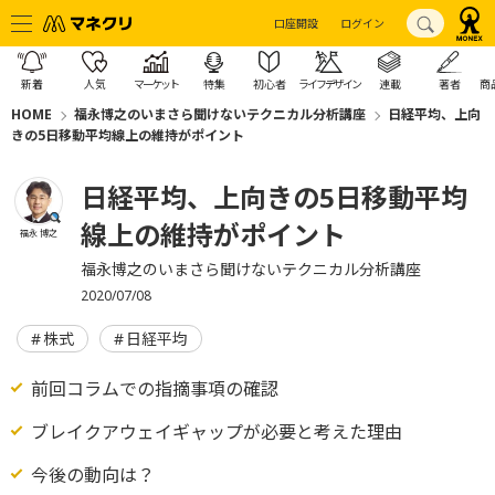
口座開設
ログイン
新着
人気
マーケット
特集
初心者
ライフデザイン
連載
著者
商
HOME
福永博之のいまさら聞けないテクニカル分析講座
日経平均、上向
きの5日移動平均線上の維持がポイント
日経平均、上向きの5日移動平均
線上の維持がポイント
福永 博之
福永博之のいまさら聞けないテクニカル分析講座
2020/07/08
株式
日経平均
前回コラムでの指摘事項の確認
ブレイクアウェイギャップが必要と考えた理由
今後の動向は？