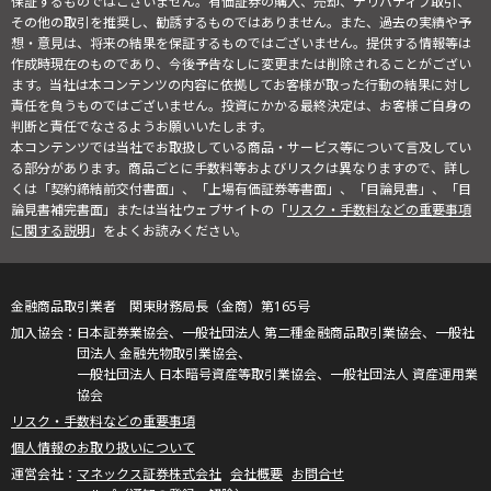
保証するものではございません。有価証券の購入、売却、デリバティブ取引、
その他の取引を推奨し、勧誘するものではありません。また、過去の実績や予
想・意見は、将来の結果を保証するものではございません。提供する情報等は
作成時現在のものであり、今後予告なしに変更または削除されることがござい
ます。当社は本コンテンツの内容に依拠してお客様が取った行動の結果に対し
責任を負うものではございません。投資にかかる最終決定は、お客様ご自身の
判断と責任でなさるようお願いいたします。
本コンテンツでは当社でお取扱している商品・サービス等について言及してい
る部分があります。商品ごとに手数料等およびリスクは異なりますので、詳し
くは「契約締結前交付書面」、「上場有価証券等書面」、「目論見書」、「目
論見書補完書面」または当社ウェブサイトの「
リスク・手数料などの重要事項
に関する説明
」をよくお読みください。
金融商品取引業者 関東財務局長（金商）第165号
日本証券業協会、一般社団法人 第二種金融商品取引業協会、一般社
団法人 金融先物取引業協会、
一般社団法人 日本暗号資産等取引業協会、一般社団法人 資産運用業
協会
リスク・手数料などの重要事項
個人情報のお取り扱いについて
マネックス証券株式会社
会社概要
お問合せ