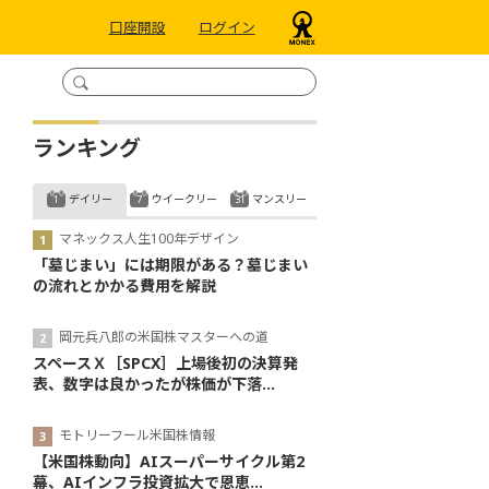
口座開設
ログイン
ランキング
デイリー
ウイークリー
マンスリー
マネックス人生100年デザイン
「墓じまい」には期限がある？墓じまい
の流れとかかる費用を解説
岡元兵八郎の米国株マスターへの道
スペースＸ［SPCX］上場後初の決算発
表、数字は良かったが株価が下落...
モトリーフール米国株情報
【米国株動向】AIスーパーサイクル第2
幕、AIインフラ投資拡大で恩恵...