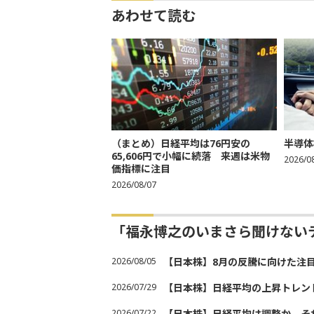
あわせて読む
（まとめ）日経平均は76円安の
半導体
65,606円で小幅に続落 来週は米物
2026/0
価指標に注目
2026/08/07
「福永博之のいまさら聞けない
2026/08/05
【日本株】8月の反騰に向けた注
2026/07/29
【日本株】日経平均の上昇トレン
2026/07/22
【日本株】日経平均は調整か、そ