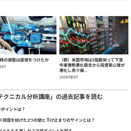
株の調整は底値をつけたか
（朝）米国市場は3指数揃って下落
中東情勢悪化懸念から投資家心理が
8/07
悪化し売り優...
2026/08/07
テクニカル分析講座」の過去記事を読む
目ポイントは？
ド回復を妨げた2つの壁と下げ止まりのサインとは？
れとももち直しか？注目ポイントを探る