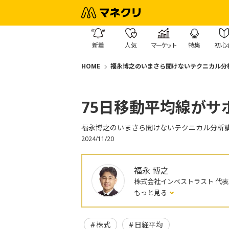
新着
人気
マーケット
特集
初心
HOME
福永博之のいまさら聞けないテクニカル分
75日移動平均線がサ
福永博之のいまさら聞けないテクニカル分析
2024/11/20
福永 博之
株式会社インベストラスト 代
もっと見る
株式
日経平均