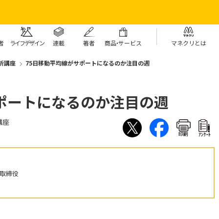
者
ライフデザイン
連載
著者
商
品・
サービス
マネクリとは
析講座
75日移動平均線がサポートになるのか注目の週
ポートになるのか注目の週
講座
印刷
ｱﾝｹｰﾄ
表取締役