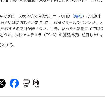
は日経平均への影響度が大きい。同じ日に6月国内ユニクロ売
今はグロース株全盛の時代だ。ニトリHD（
9843
）は先週末
、あるいは途切れるか要注目だ。東証マザーズではアンジェス
を左右するので目が離せない。目先、いったん調整完了で切り
どうか。米国ではテスラ（TSLA）の騰勢持続に注目したい。
0円とする。
印刷
ｱﾝｹｰﾄ