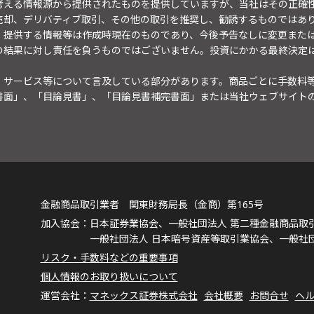
考える情報源から提供されたものを提供していますが、当社はその正確
売却、デリバティブ取引、その他の取引を推奨し、勧誘するものではあ
。提供する情報等は作成時現在のものであり、今後予告なしに変更また
の結果に対し責任を負うものではございません。投資にかかる最終決定
・サービス等について言及している部分があります。商品ごとに手数料
書面」、「目論見書」、「目論見書補完書面」または当社ウェブサイト
金融商品取引業者 関東財務局長（金商）第165号
日本証券業協会、一般社団法人 第二種金融商品取
一般社団法人 日本暗号資産等取引業協会、一般社
リスク・手数料などの重要事項
個人情報のお取り扱いについて
マネックス証券株式会社
会社概要
お問合せ
ヘ