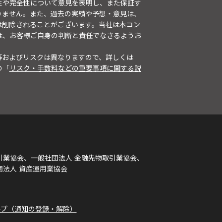
性や完全性について意見を表明し、また保証す
りません。また、過去の実績や予想・意見は、
は削除されることがございます。当社は本コン
は、お客様ご自身の判断と責任でなさるようお
等およびリスクは異なりますので、詳しくは
の「
リスク・手数料などの重要事項に関する説
引業協会、一般社団法人 金融先物取引業協会、
団法人 資産運用業協会
ルプ（通知の登録・解除）