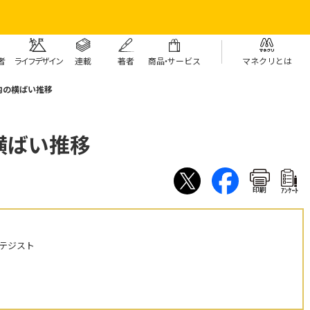
者
ライフデザイン
連載
著者
商
品・
サービス
マネクリとは
内の横ばい推移
横ばい推移
印刷
ｱﾝｹｰﾄ
テジスト