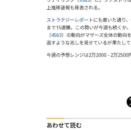
リテイリング（
9983
）だ。ファストリ
上推移速報も発表される。
ストラテジーレポート
にも書いた通り、
まで15連騰。この勢いが今週も続くか
（
4563
）の動向がマザーズ全体の動向
返すような兆しを見せているが果たして
今週の予想レンジは2万2000 - 2万250
あわせて読む