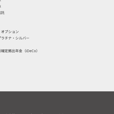
株
信託
・オプション
プラチナ・シルバー
確定拠出年金（iDeCo）