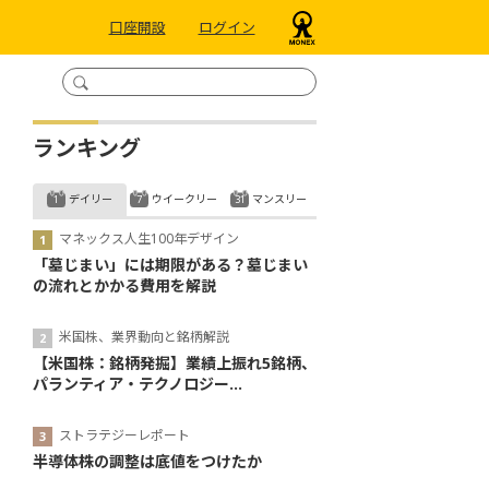
口座開設
ログイン
ランキング
デイリー
ウイークリー
マンスリー
マネックス人生100年デザイン
「墓じまい」には期限がある？墓じまい
の流れとかかる費用を解説
米国株、業界動向と銘柄解説
【米国株：銘柄発掘】業績上振れ5銘柄、
パランティア・テクノロジー...
ストラテジーレポート
半導体株の調整は底値をつけたか