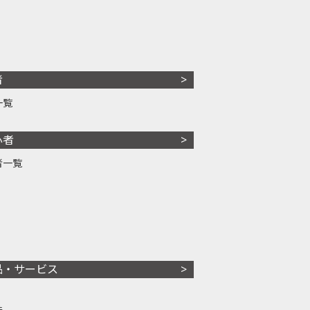
者
一覧
心者
者一覧
品・サービス
株