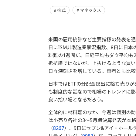
株式
マネックス
米国の雇用統計など主要指標の発表を通
日にISM非製造業景況指数、8日に日
料難の1週間だ。日経平均もダウ平均も
抵抗線ではないが、上抜けるような買い
日々深刻さを増している。両者とも比較
日本ではETFの分配金捻出に絡む売りが
も制度的な話なので相場のトレンドに影
良い拾い場となるだろう。
全体的に材料難のなか、今週は個別の動
は小売り各社の3～5月期決算発表が本
（
8267
）、9日にセブン&アイ・ホール