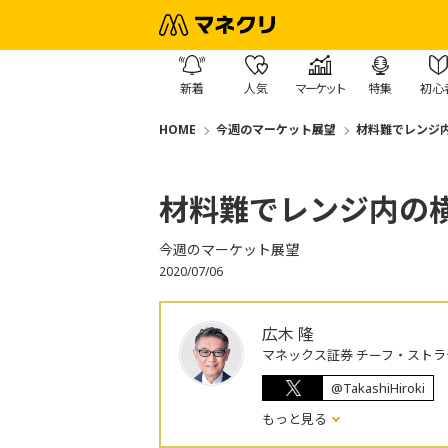
新着
人気
マーケット
特集
初心
HOME
今週のマーケット展望
材料難でレンジ
材料難でレンジ内の
今週のマーケット展望
2020/07/06
広木 隆
マネックス証券 チーフ・ストラ
@TakashiHiroki
もっと見る