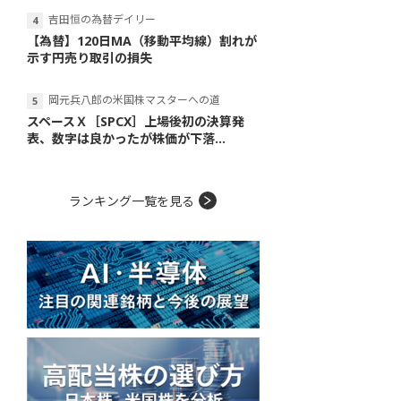
吉田恒の為替デイリー
【為替】120日MA（移動平均線）割れが
示す円売り取引の損失
岡元兵八郎の米国株マスターへの道
スペースＸ［SPCX］上場後初の決算発
表、数字は良かったが株価が下落...
ランキング一覧を見る