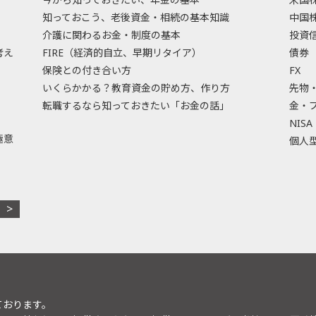
知っておこう、老後資金・相続の基本知識
中国
介護に関わるお金・制度の基本
投資
考え
FIRE（経済的自立、早期リタイア）
債券
保険との付き合い方
FX
いくらかかる？教育資金の貯め方、作り方
先物
転職するなら知っておきたい「お金の話」
金・
NISA
極意
個人型
ております。