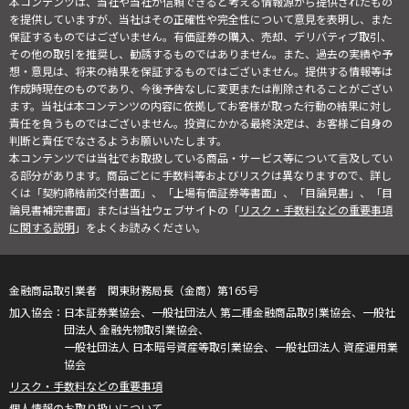
本コンテンツは、当社や当社が信頼できると考える情報源から提供されたもの
を提供していますが、当社はその正確性や完全性について意見を表明し、また
保証するものではございません。有価証券の購入、売却、デリバティブ取引、
その他の取引を推奨し、勧誘するものではありません。また、過去の実績や予
想・意見は、将来の結果を保証するものではございません。提供する情報等は
作成時現在のものであり、今後予告なしに変更または削除されることがござい
ます。当社は本コンテンツの内容に依拠してお客様が取った行動の結果に対し
責任を負うものではございません。投資にかかる最終決定は、お客様ご自身の
判断と責任でなさるようお願いいたします。
本コンテンツでは当社でお取扱している商品・サービス等について言及してい
る部分があります。商品ごとに手数料等およびリスクは異なりますので、詳し
くは「契約締結前交付書面」、「上場有価証券等書面」、「目論見書」、「目
論見書補完書面」または当社ウェブサイトの「
リスク・手数料などの重要事項
に関する説明
」をよくお読みください。
金融商品取引業者 関東財務局長（金商）第165号
日本証券業協会、一般社団法人 第二種金融商品取引業協会、一般社
団法人 金融先物取引業協会、
一般社団法人 日本暗号資産等取引業協会、一般社団法人 資産運用業
協会
リスク・手数料などの重要事項
個人情報のお取り扱いについて