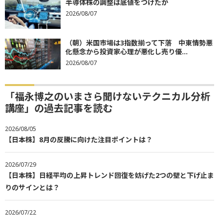
半導体株の調整は底値をつけたか
2026/08/07
（朝）米国市場は3指数揃って下落 中東情勢悪
化懸念から投資家心理が悪化し売り優...
2026/08/07
「福永博之のいまさら聞けないテクニカル分析
講座」の過去記事を読む
2026/08/05
【日本株】8月の反騰に向けた注目ポイントは？
2026/07/29
【日本株】日経平均の上昇トレンド回復を妨げた2つの壁と下げ止ま
りのサインとは？
2026/07/22