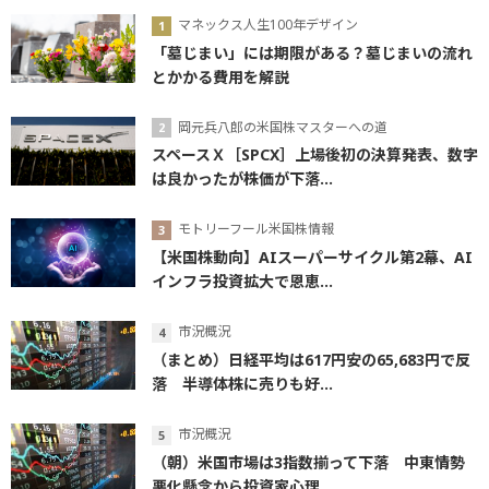
マネックス人生100年デザイン
「墓じまい」には期限がある？墓じまいの流れ
とかかる費用を解説
岡元兵八郎の米国株マスターへの道
スペースＸ［SPCX］上場後初の決算発表、数字
は良かったが株価が下落...
モトリーフール米国株情報
【米国株動向】AIスーパーサイクル第2幕、AI
インフラ投資拡大で恩恵...
市況概況
（まとめ）日経平均は617円安の65,683円で反
落 半導体株に売りも好...
市況概況
（朝）米国市場は3指数揃って下落 中東情勢
悪化懸念から投資家心理...