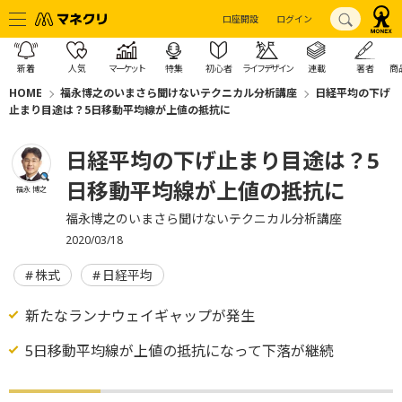
口座開設
ログイン
新着
人気
マーケット
特集
初心者
ライフデザイン
連載
著者
商
HOME
福永博之のいまさら聞けないテクニカル分析講座
日経平均の下げ
止まり目途は？5日移動平均線が上値の抵抗に
日経平均の下げ止まり目途は？5
日移動平均線が上値の抵抗に
福永 博之
福永博之のいまさら聞けないテクニカル分析講座
2020/03/18
株式
日経平均
新たなランナウェイギャップが発生
5日移動平均線が上値の抵抗になって下落が継続