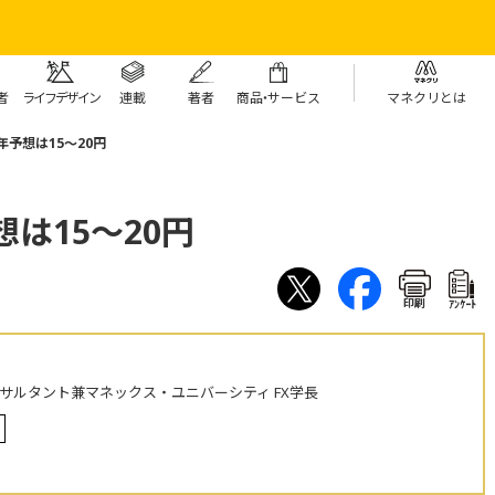
者
ライフデザイン
連載
著者
商
品・
サービス
マネクリとは
年予想は15～20円
想は15～20円
印刷
ｱﾝｹｰﾄ
ンサルタント兼マネックス・ユニバーシティ FX学長