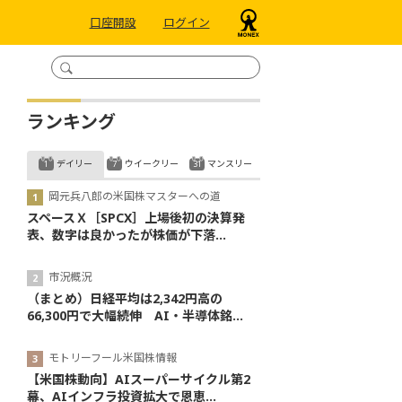
口座開設
ログイン
ランキング
デイリー
ウイークリー
マンスリー
岡元兵八郎の米国株マスターへの道
スペースＸ［SPCX］上場後初の決算発
表、数字は良かったが株価が下落...
市況概況
（まとめ）日経平均は2,342円高の
66,300円で大幅続伸 AI・半導体銘...
モトリーフール米国株情報
【米国株動向】AIスーパーサイクル第2
幕、AIインフラ投資拡大で恩恵...