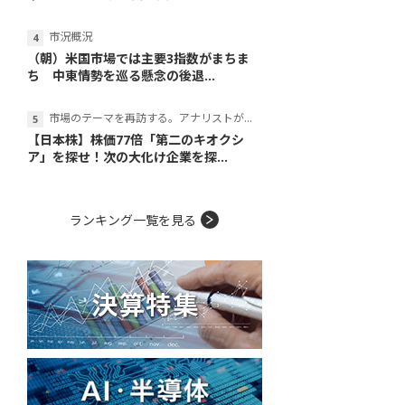
市況概況
（朝）米国市場では主要3指数がまちま
ち 中東情勢を巡る懸念の後退...
市場のテーマを再訪する。アナリストが読み解くテーマの本質
【日本株】株価77倍「第二のキオクシ
ア」を探せ！次の大化け企業を探...
ランキング一覧を見る