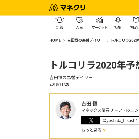
新着
人気
マーケット
特集
初心
HOME
吉田恒の為替デイリー
トルコリラ2020
トルコリラ2020年予
吉田恒の為替デイリー
2019/11/28
吉田 恒
マネックス証券 チーフ・FXコ
@yoshida_hisash1
もっと見る