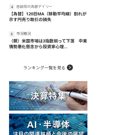
吉田恒の為替デイリー
【為替】120日MA（移動平均線）割れが
示す円売り取引の損失
市況概況
（朝）米国市場は3指数揃って下落 中東
情勢悪化懸念から投資家心理...
ランキング一覧を見る