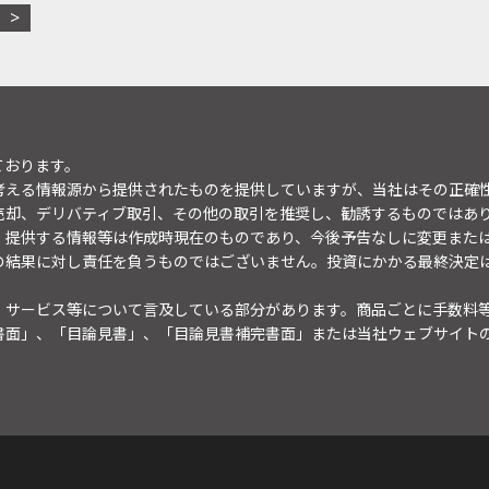
ております。
考える情報源から提供されたものを提供していますが、当社はその正確
売却、デリバティブ取引、その他の取引を推奨し、勧誘するものではあ
。提供する情報等は作成時現在のものであり、今後予告なしに変更また
の結果に対し責任を負うものではございません。投資にかかる最終決定
・サービス等について言及している部分があります。商品ごとに手数料
書面」、「目論見書」、「目論見書補完書面」または当社ウェブサイト