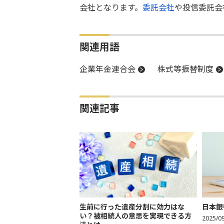
会社となります。
委託会社
や投信委託会
関連用語
企業年金連合会
株式等振替制度
関連記事
生前に行った遺産分割に効力はな
日本銀
い？被相続人の意思を実現できる方
2025/0