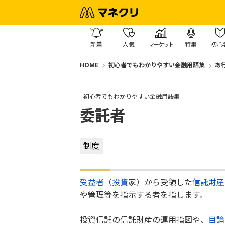
新着
人気
マーケット
特集
初心
HOME
初心者でもわかりやすい金融用語集
あ
初心者でもわかりやすい金融用語集
委託者
制度
受益者
（
投資
家）から受領した
信託財産
や管理等を指示する者を指します。
投資信託の信託財産の運用指図や、
目論