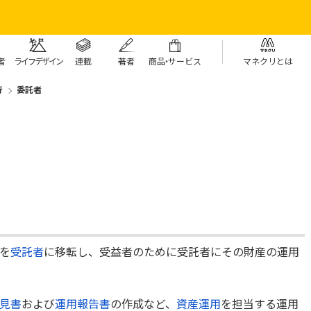
者
ライフデザイン
連載
著者
商
品・
サービス
マネクリとは
行
委託者
を
受託者
に移転し、受益者のために受託者にその財産の運用
見書
および
運用報告書
の作成など、
資産運用
を担当する運用