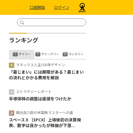
口座開設
ログイン
ランキング
デイリー
ウイークリー
マンスリー
マネックス人生100年デザイン
「墓じまい」には期限がある？墓じまい
の流れとかかる費用を解説
ストラテジーレポート
半導体株の調整は底値をつけたか
岡元兵八郎の米国株マスターへの道
スペースＸ［SPCX］上場後初の決算発
表、数字は良かったが株価が下落...