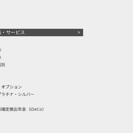
品・サービス
株
株
信託
・オプション
プラチナ・シルバー
確定拠出年金（iDeCo）