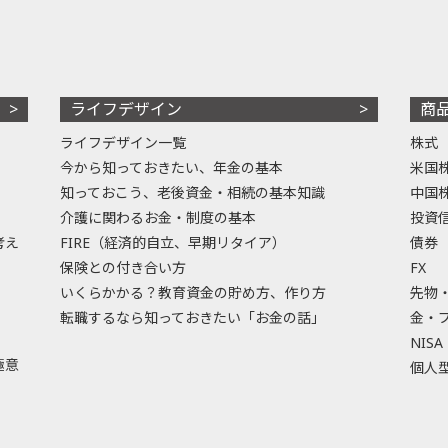
ライフデザイン
商
ライフデザイン一覧
株式
今から知っておきたい、年金の基本
米国
知っておこう、老後資金・相続の基本知識
中国
介護に関わるお金・制度の基本
投資
考え
FIRE（経済的自立、早期リタイア）
債券
保険との付き合い方
FX
いくらかかる？教育資金の貯め方、作り方
先物
転職するなら知っておきたい「お金の話」
金・
NISA
極意
個人型