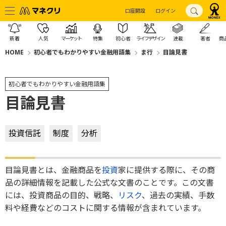
口座開設
ログイン
新着
人気
マーケット
特集
初心者
ライフデザイン
連載
著者
商
HOME
初心者でもわかりやすい金融用語集
ま行
目論見書
初心者でもわかりやすい金融用語集
目論見書
投資信託
制度
分析
目論見書とは、金融商品を
投資
家に提供する際に、その商
品の詳細情報を記載した公式な文書のことです。この文書
には、投資商品の目的、戦略、
リスク
、過去の実績、手数
料や経費などのコストに関する情報が含まれています。