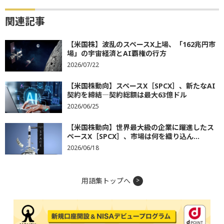
関連記事
【米国株】波乱のスペースX上場、「162兆円市
場」の宇宙経済とAI覇権の行方
2026/07/22
【米国株動向】スペースX［SPCX］、新たなAI
契約を締結―契約総額は最大63億ドル
2026/06/25
【米国株動向】世界最大級の企業に躍進したス
ペースX［SPCX］、市場は何を織り込ん...
2026/06/18
用語集トップへ