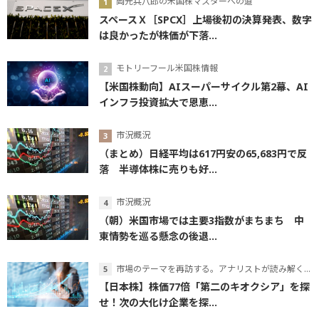
岡元兵八郎の米国株マスターへの道
スペースＸ［SPCX］上場後初の決算発表、数字
は良かったが株価が下落...
モトリーフール米国株情報
【米国株動向】AIスーパーサイクル第2幕、AI
インフラ投資拡大で恩恵...
市況概況
（まとめ）日経平均は617円安の65,683円で反
落 半導体株に売りも好...
市況概況
（朝）米国市場では主要3指数がまちまち 中
東情勢を巡る懸念の後退...
市場のテーマを再訪する。アナリストが読み解くテーマの本質
【日本株】株価77倍「第二のキオクシア」を探
せ！次の大化け企業を探...