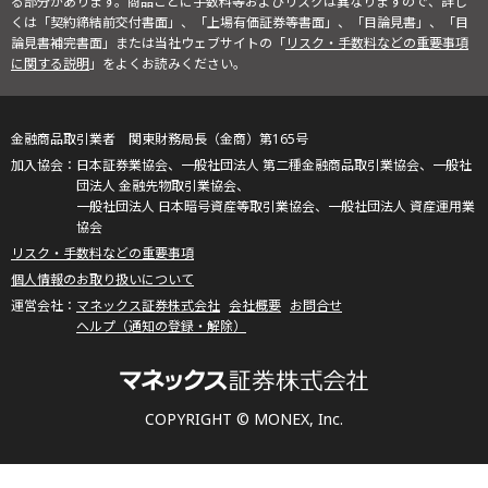
る部分があります。商品ごとに手数料等およびリスクは異なりますので、詳し
くは「契約締結前交付書面」、「上場有価証券等書面」、「目論見書」、「目
論見書補完書面」または当社ウェブサイトの「
リスク・手数料などの重要事項
に関する説明
」をよくお読みください。
金融商品取引業者 関東財務局長（金商）第165号
日本証券業協会、一般社団法人 第二種金融商品取引業協会、一般社
団法人 金融先物取引業協会、
一般社団法人 日本暗号資産等取引業協会、一般社団法人 資産運用業
協会
リスク・手数料などの重要事項
個人情報のお取り扱いについて
マネックス証券株式会社
会社概要
お問合せ
ヘルプ（通知の登録・解除）
COPYRIGHT © MONEX, Inc.