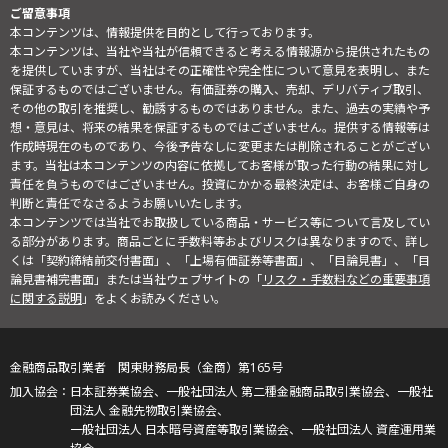
ご留意事項
本コンテンツは、情報提供を目的として行っております。
本コンテンツは、当社や当社が信頼できると考える情報源から提供されたもの
を提供していますが、当社はその正確性や完全性について意見を表明し、また
保証するものではございません。有価証券の購入、売却、デリバティブ取引、
その他の取引を推奨し、勧誘するものではありません。また、過去の実績や予
想・意見は、将来の結果を保証するものではございません。提供する情報等は
作成時現在のものであり、今後予告なしに変更または削除されることがござい
ます。当社は本コンテンツの内容に依拠してお客様が取った行動の結果に対し
責任を負うものではございません。投資にかかる最終決定は、お客様ご自身の
判断と責任でなさるようお願いいたします。
本コンテンツでは当社でお取扱している商品・サービス等について言及してい
る部分があります。商品ごとに手数料等およびリスクは異なりますので、詳し
くは「契約締結前交付書面」、「上場有価証券等書面」、「目論見書」、「目
論見書補完書面」または当社ウェブサイトの「
リスク・手数料などの重要事項
に関する説明
」をよくお読みください。
金融商品取引業者 関東財務局長（金商）第165号
日本証券業協会、一般社団法人 第二種金融商品取引業協会、一般社
団法人 金融先物取引業協会、
一般社団法人 日本暗号資産等取引業協会、一般社団法人 資産運用業