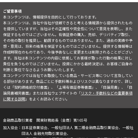
ご留意事項
本コンテンツは、情報提供を目的として行っております。
本コンテンツは、当社や当社が信頼できると考える情報源から提供されたもの
を提供していますが、当社はその正確性や完全性について意見を表明し、また
保証するものではございません。有価証券の購入、売却、デリバティブ取引、
その他の取引を推奨し、勧誘するものではありません。また、過去の実績や予
想・意見は、将来の結果を保証するものではございません。提供する情報等は
作成時現在のものであり、今後予告なしに変更または削除されることがござい
ます。当社は本コンテンツの内容に依拠してお客様が取った行動の結果に対し
責任を負うものではございません。投資にかかる最終決定は、お客様ご自身の
判断と責任でなさるようお願いいたします。
本コンテンツでは当社でお取扱している商品・サービス等について言及してい
る部分があります。商品ごとに手数料等およびリスクは異なりますので、詳し
くは「契約締結前交付書面」、「上場有価証券等書面」、「目論見書」、「目
論見書補完書面」または当社ウェブサイトの「
リスク・手数料などの重要事項
に関する説明
」をよくお読みください。
金融商品取引業者 関東財務局長（金商）第165号
日本証券業協会、一般社団法人 第二種金融商品取引業協会、一般社
団法人 金融先物取引業協会、