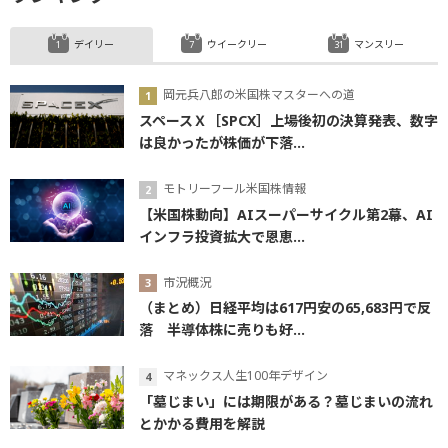
デイリー
ウイークリー
マンスリー
岡元兵八郎の米国株マスターへの道
スペースＸ［SPCX］上場後初の決算発表、数字
は良かったが株価が下落...
モトリーフール米国株情報
【米国株動向】AIスーパーサイクル第2幕、AI
インフラ投資拡大で恩恵...
市況概況
（まとめ）日経平均は617円安の65,683円で反
落 半導体株に売りも好...
マネックス人生100年デザイン
「墓じまい」には期限がある？墓じまいの流れ
とかかる費用を解説