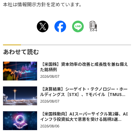
本社は情報開示方針を定めています。
ｱﾝｹｰﾄ
あわせて読む
【米国株】資本効率の改善と成長性を兼ね備え
た銘柄例
2026/08/07
【決算結果】シーゲイト・テクノロジー・ホー
ルディングス［STX］、Tモバイル［TMUS...
2026/08/07
【米国株動向】AIスーパーサイクル第2幕、AI
インフラ投資拡大で恩恵を受ける銘柄3選...
2026/08/06