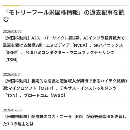
「モトリーフール米国株情報」の過去記事を読
む
2026/08/06
【米国株動向】AIスーパーサイクル第2幕、AIインフラ投資拡大で
恩恵を受ける銘柄3選：エヌビディア［NVDA］、SKハイニックス
［SKHY］、台湾セミコンダクター・マニュファクチャリング
［TSM］
2026/08/04
【米国株動向】長期的な成長と配当収入が期待できるハイテク銘柄3
選:マイクロソフト［MSFT］、テキサス・インストゥルメンツ
［TXN］、ブロードコム［AVGO］
2026/07/30
【米国株動向】配当株のコカ・コーラ［KO］が過去最高値を更新し
た3つの理由とは