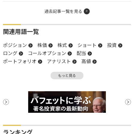
過去記事一覧を見る
関連用語一覧
ポジション
株価
株式
ショート
投資
ロング
コールオプション
配当
ポートフォリオ
アナリスト
高値
トータルリターン
リターン
売上高
もっと見る
売上高成長率
四半期決算
リスク
S&P500
オプション
株主
時価
時価総額
決算
限月
子会社
CEO
バリュエーション
安値
ランキング