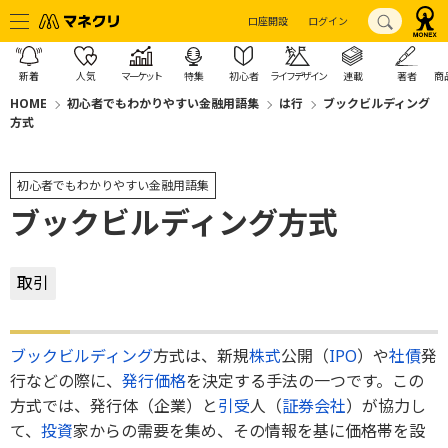
口座開設
ログイン
新着
人気
マーケット
特集
初心者
ライフデザイン
連載
著者
商
HOME
初心者でもわかりやすい金融用語集
は行
ブックビルディング
方式
初心者でもわかりやすい金融用語集
ブックビルディング方式
取引
ブックビルディング
方式は、新規
株式
公開（
IPO
）や
社債
発
行などの際に、
発行価格
を決定する手法の一つです。この
方式では、発行体（企業）と
引受
人（
証券会社
）が協力し
て、
投資
家からの需要を集め、その情報を基に価格帯を設