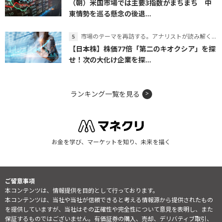
（朝）米国市場では主要3指数がまちまち 中
東情勢を巡る懸念の後退...
市場のテーマを再訪する。アナリストが読み解くテーマの本質
【日本株】株価77倍「第二のキオクシア」を探
せ！次の大化け企業を探...
ランキング一覧を見る
お金を学び、マーケットを知り、未来を描く
ご留意事項
本コンテンツは、情報提供を目的として行っております。
本コンテンツは、当社や当社が信頼できると考える情報源から提供されたもの
を提供していますが、当社はその正確性や完全性について意見を表明し、また
保証するものではございません。有価証券の購入、売却、デリバティブ取引、