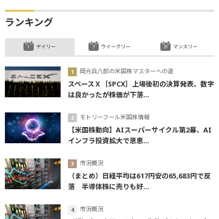
ランキング
デイリー
ウイークリー
マンスリー
岡元兵八郎の米国株マスターへの道
スペースＸ［SPCX］上場後初の決算発表、数字
は良かったが株価が下落...
モトリーフール米国株情報
【米国株動向】AIスーパーサイクル第2幕、AI
インフラ投資拡大で恩恵...
市況概況
（まとめ）日経平均は617円安の65,683円で反
落 半導体株に売りも好...
市況概況