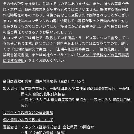
その他の取引を推奨し、勧誘するものではありません。また、過去の実績や予
想・意見は、将来の結果を保証するものではございません。提供する情報等は
作成時現在のものであり、今後予告なしに変更または削除されることがござい
ます。当社は本コンテンツの内容に依拠してお客様が取った行動の結果に対し
責任を負うものではございません。投資にかかる最終決定は、お客様ご自身の
判断と責任でなさるようお願いいたします。
本コンテンツでは当社でお取扱している商品・サービス等について言及してい
る部分があります。商品ごとに手数料等およびリスクは異なりますので、詳し
くは「契約締結前交付書面」、「上場有価証券等書面」、「目論見書」、「目
論見書補完書面」または当社ウェブサイトの「
リスク・手数料などの重要事項
に関する説明
」をよくお読みください。
金融商品取引業者 関東財務局長（金商）第165号
日本証券業協会、一般社団法人 第二種金融商品取引業協会、一般社
団法人 金融先物取引業協会、
一般社団法人 日本暗号資産等取引業協会、一般社団法人 資産運用業
協会
リスク・手数料などの重要事項
個人情報のお取り扱いについて
マネックス証券株式会社
会社概要
お問合せ
ヘルプ（通知の登録・解除）