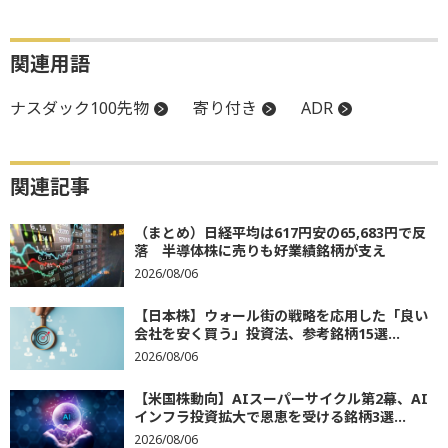
関連用語
ナスダック100先物
寄り付き
ADR
関連記事
（まとめ）日経平均は617円安の65,683円で反
落 半導体株に売りも好業績銘柄が支え
2026/08/06
【日本株】ウォール街の戦略を応用した「良い
会社を安く買う」投資法、参考銘柄15選...
2026/08/06
【米国株動向】AIスーパーサイクル第2幕、AI
インフラ投資拡大で恩恵を受ける銘柄3選...
2026/08/06