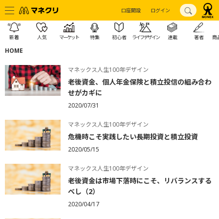
口座開設
ログイン
新着
人気
マーケット
特集
初心者
ライフデザイン
連載
著者
商
HOME
マネックス人生100年デザイン
老後資金、個人年金保険と積立投信の組み合わ
せがカギに
2020/07/31
マネックス人生100年デザイン
危機時こそ実践したい長期投資と積立投資
2020/05/15
マネックス人生100年デザイン
老後資金は市場下落時にこそ、リバランスする
べし（2）
2020/04/17