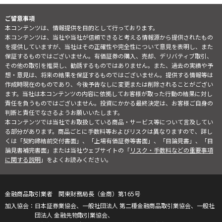
ご留意事項
本コンテンツは、情報提供を目的として行っております。
本コンテンツは、当社や当社が信頼できると考える情報源から提供されたもの
を提供していますが、当社はその正確性や完全性について意見を表明し、また
保証するものではございません。有価証券の購入、売却、デリバティブ取引、
その他の取引を推奨し、勧誘するものではありません。また、過去の実績や予
想・意見は、将来の結果を保証するものではございません。提供する情報等は
作成時現在のものであり、今後予告なしに変更または削除されることがござい
ます。当社は本コンテンツの内容に依拠してお客様が取った行動の結果に対し
責任を負うものではございません。投資にかかる最終決定は、お客様ご自身の
判断と責任でなさるようお願いいたします。
本コンテンツでは当社でお取扱している商品・サービス等について言及してい
る部分があります。商品ごとに手数料等およびリスクは異なりますので、詳し
くは「契約締結前交付書面」、「上場有価証券等書面」、「目論見書」、「目
論見書補完書面」または当社ウェブサイトの「
リスク・手数料などの重要事項
に関する説明
」をよくお読みください。
金融商品取引業者 関東財務局長（金商）第165号
日本証券業協会、一般社団法人 第二種金融商品取引業協会、一般社
団法人 金融先物取引業協会、