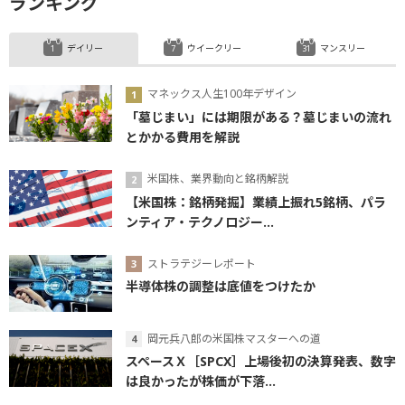
ランキング
デイリー
ウイークリー
マンスリー
マネックス人生100年デザイン
「墓じまい」には期限がある？墓じまいの流れ
とかかる費用を解説
米国株、業界動向と銘柄解説
【米国株：銘柄発掘】業績上振れ5銘柄、パラ
ンティア・テクノロジー...
ストラテジーレポート
半導体株の調整は底値をつけたか
岡元兵八郎の米国株マスターへの道
スペースＸ［SPCX］上場後初の決算発表、数字
は良かったが株価が下落...