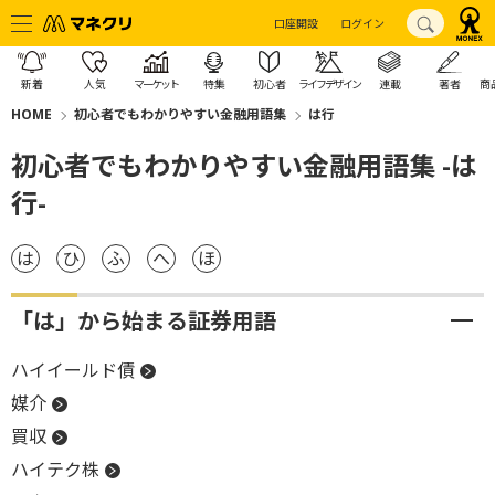
口座開設
ログイン
新着
人気
マーケット
特集
初心者
ライフデザイン
連載
著者
商
HOME
初心者でもわかりやすい金融用語集
は行
初心者でもわかりやすい金融用語集 -は
行-
は
ひ
ふ
へ
ほ
「は」から始まる証券用語
ハイイールド債
媒介
買収
ハイテク株