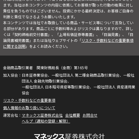
ます。当社は本コンテンツの内容に依拠してお客様が取った行動の結果に対し
責任を負うものではございません。投資にかかる最終決定は、お客様ご自身の
判断と責任でなさるようお願いいたします。
本コンテンツでは当社でお取扱している商品・サービス等について言及してい
る部分があります。商品ごとに手数料等およびリスクは異なりますので、詳し
くは「契約締結前交付書面」、「上場有価証券等書面」、「目論見書」、「目
論見書補完書面」または当社ウェブサイトの「
リスク・手数料などの重要事項
に関する説明
」をよくお読みください。
金融商品取引業者 関東財務局長（金商）第165号
日本証券業協会、一般社団法人 第二種金融商品取引業協会、一般社
団法人 金融先物取引業協会、
一般社団法人 日本暗号資産等取引業協会、一般社団法人 資産運用業
協会
リスク・手数料などの重要事項
個人情報のお取り扱いについて
マネックス証券株式会社
会社概要
お問合せ
ヘルプ（通知の登録・解除）