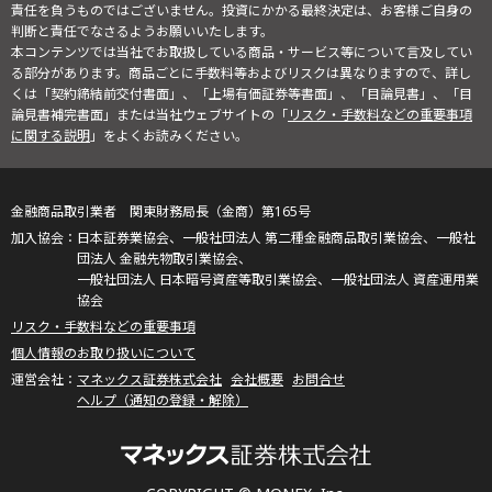
責任を負うものではございません。投資にかかる最終決定は、お客様ご自身の
判断と責任でなさるようお願いいたします。
本コンテンツでは当社でお取扱している商品・サービス等について言及してい
る部分があります。商品ごとに手数料等およびリスクは異なりますので、詳し
くは「契約締結前交付書面」、「上場有価証券等書面」、「目論見書」、「目
論見書補完書面」または当社ウェブサイトの「
リスク・手数料などの重要事項
に関する説明
」をよくお読みください。
金融商品取引業者 関東財務局長（金商）第165号
日本証券業協会、一般社団法人 第二種金融商品取引業協会、一般社
団法人 金融先物取引業協会、
一般社団法人 日本暗号資産等取引業協会、一般社団法人 資産運用業
協会
リスク・手数料などの重要事項
個人情報のお取り扱いについて
マネックス証券株式会社
会社概要
お問合せ
ヘルプ（通知の登録・解除）