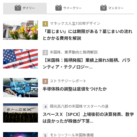
デイリー
ウイークリー
マンスリー
マネックス人生100年デザイン
「墓じまい」には期限がある？墓じまいの流れ
とかかる費用を解説
米国株、業界動向と銘柄解説
【米国株：銘柄発掘】業績上振れ5銘柄、パラ
ンティア・テクノロジー...
ストラテジーレポート
半導体株の調整は底値をつけたか
岡元兵八郎の米国株マスターへの道
スペースＸ［SPCX］上場後初の決算発表、数字
は良かったが株価が下落...
モトリーフール米国株情報