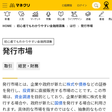
口座開設
ログイン
新着
人気
マーケット
特集
初心者
ライフデザイン
連載
著者
商
HOME
初心者でもわかりやすい金融用語集
は行
発行市場
初心者でもわかりやすい金融用語集
発行市場
取引
経営・財務
発行市場とは、企業や政府が新たに
株式
や
債券
などの証券
を発行し、
投資
家に直接販売する市場のことです。この市
場は、
資金調達
を目的としており、企業が新規に株式を発
行する場合や、政府が新たに
国債
を発行する場合に利用さ
れます。具体的な市場を指すのではなく、抽象的なもので