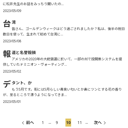
に松井先生のお話をみっちり聞いたの...
2023/05/09
台
湾
皆さん、ゴールデンウィークはどう過ごされましたか？私は、後半の祝日
数日を使って、生まれて初めて台湾に...
2023/05/08
報
道と名誉毀損
アメリカの2020年の大統領選に於いて、一部の州で投開票システムを提
供していたドミニオン・ヴォーティング...
2023/05/02
デ
タント、か
もう5月です。街には5月らしい青臭い匂いとか鼻にツンとする花の香り
が、至るところで漂うようになってきま...
2023/05/01
...
...
前へ
1
9
10
11
次へ