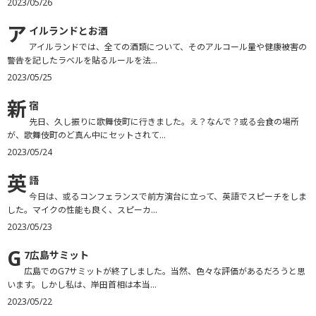
2023/05/26
ア
イルランドとお酒
アイルランドでは、全ての酒類について、そのアルコール量や健康被害の
警告を記したラベルを貼るルールを法...
2023/05/25
新
宿
先日、久し振りに歌舞伎町に行きました。え？なんで？或る会食の場所
が、歌舞伎町のど真ん中にセットされて...
2023/05/24
英
語
今日は、或るコンフェランスで前方演台に立って、英語でスピーチをしま
した。マイクの性能も良く、スピーカ...
2023/05/23
G
7広島サミット
広島でのG7サミットが終了しました。当然、色々な評価があるだろうと思
います。しかし私は、岸田首相は本当...
2023/05/22