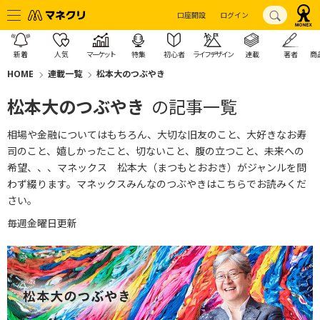
口座開設
ログイン
新着
人気
マーケット
特集
初心者
ライフデザイン
連載
著者
商
HOME
連載一覧
松本大のつぶやき
松本大のつぶやき
の記事一覧
相場や金融についてはもちろん、大切な旧友のこと、大好きなお寿
司のこと、嬉しかったこと、切ないこと、腹の立つこと、未来への
希望、、、マネックス 松本大（まつもとおおき）がジャンルを問
わず綴ります。
マネックスみんなのつぶやきはこちら
でお読みくだ
さい。
毎週金曜日更新