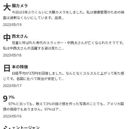
大
腸カメラ
今日は3年ぶりくらいに大腸カメラをしました。私は健康管理のための検
査は過剰なくらいにしています。血液...
2023/05/19
中
西太さん
怪童と呼ばれた希代のスラッガー・中西太さんが亡くなられたそうです。
私は中西太さんの活躍する姿は見たこ...
2023/05/18
日
本の株価
日経平均が3万円を回復しました。なんとなくスルスルと上がって来た感
じです。各国に比べて政治が安定して...
2023/05/17
9
7％
97％と云っても、敢えて3％の抜け感を作った写真のことでも、アメリカ国
債の値段でもありません。97％はア...
2023/05/16
ェントージャン