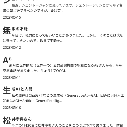
シ
最近、シェントージャンに凝っています。シェントージャンとは何か？台
湾の朝ご飯で食べたのですが、要は豆...
2023/05/15
無
限の才能
今日は、私的にとってもいいことがありました。しかし、そのことは大切
に守っていきたいので、敢えて平静を...
2023/05/12
A
B
来月に世界的な（世界一の）公的金融機関の総裁になるABさんから、今朝
突然電話がありました。ちょうどZOOM...
2023/05/11
生
成AIと人間
私の周辺はChatGPTなどの生成AI（GenerativeAI＝GAI、因みに汎用人工
知能はAGI＝ArtificialGeneralIntellig...
2023/05/10
松
井孝典さん
今年の1月20日に松井孝典さんのことをこのつぶやきで書きました。前日