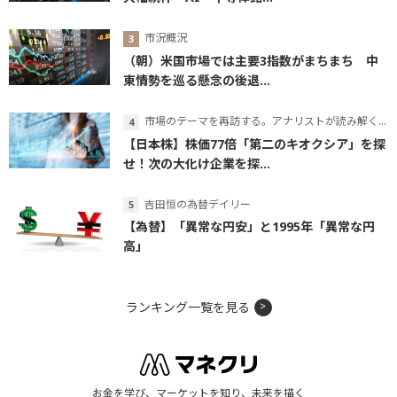
市況概況
（朝）米国市場では主要3指数がまちまち 中
東情勢を巡る懸念の後退...
市場のテーマを再訪する。アナリストが読み解くテーマの本質
【日本株】株価77倍「第二のキオクシア」を探
せ！次の大化け企業を探...
吉田恒の為替デイリー
【為替】「異常な円安」と1995年「異常な円
高」
ランキング一覧を見る
お金を学び、マーケットを知り、未来を描く