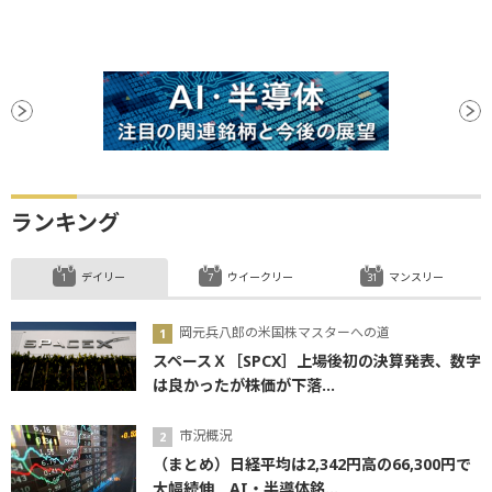
ランキング
デイリー
ウイークリー
マンスリー
岡元兵八郎の米国株マスターへの道
スペースＸ［SPCX］上場後初の決算発表、数字
は良かったが株価が下落...
市況概況
（まとめ）日経平均は2,342円高の66,300円で
大幅続伸 AI・半導体銘...