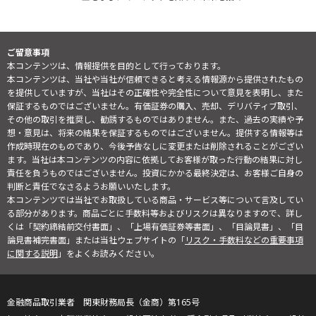
ご留意事項
本コンテンツは、情報提供を目的として行っております。
本コンテンツは、当社や当社が信頼できると考える情報源から提供されたもの
を提供していますが、当社はその正確性や完全性について意見を表明し、また
保証するものではございません。有価証券の購入、売却、デリバティブ取引、
その他の取引を推奨し、勧誘するものではありません。また、過去の実績や予
想・意見は、将来の結果を保証するものではございません。提供する情報等は
作成時現在のものであり、今後予告なしに変更または削除されることがござい
ます。当社は本コンテンツの内容に依拠してお客様が取った行動の結果に対し
責任を負うものではございません。投資にかかる最終決定は、お客様ご自身の
判断と責任でなさるようお願いいたします。
本コンテンツでは当社でお取扱している商品・サービス等について言及してい
る部分があります。商品ごとに手数料等およびリスクは異なりますので、詳し
くは「契約締結前交付書面」、「上場有価証券等書面」、「目論見書」、「目
論見書補完書面」または当社ウェブサイトの「
リスク・手数料などの重要事項
に関する説明
」をよくお読みください。
金融商品取引業者 関東財務局長（金商）第165号