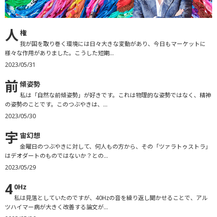
人
権
我が国を取り巻く環境には日々大きな変動があり、今日もマーケットに
様々な作用がありました。こうした短期...
2023/05/31
前
傾姿勢
私は「自然な前傾姿勢」が好きです。これは物理的な姿勢ではなく、精神
の姿勢のことです。このつぶやきは、...
2023/05/30
宇
宙幻想
金曜日のつぶやきに対して、何人もの方から、その「ツァラトゥストラ」
はデオダートのものではないか？との...
2023/05/29
4
0Hz
私は見落としていたのですが、40Hzの音を繰り返し聞かせることで、アル
ツハイマー病が大きく改善する論文が...