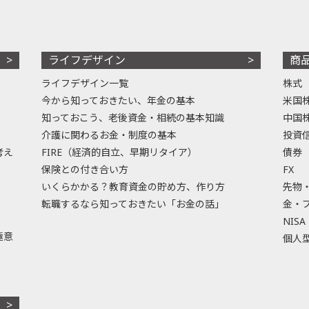
ライフデザイン
商
ライフデザイン一覧
株式
今から知っておきたい、年金の基本
米国
知っておこう、老後資金・相続の基本知識
中国
介護に関わるお金・制度の基本
投資
考え
FIRE（経済的自立、早期リタイア）
債券
保険との付き合い方
FX
いくらかかる？教育資金の貯め方、作り方
先物
転職するなら知っておきたい「お金の話」
金・
NISA
極意
個人型