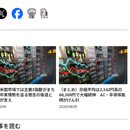
印刷
ｱﾝｹｰﾄ
米国市場では主要3指数がまち
（まとめ）日経平均は2,342円高の
中東情勢を巡る懸念の後退と
66,300円で大幅続伸 AI・半導体銘
が支え
柄がけん引
8/06
2026/08/05
事を読む