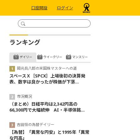
口座開設
ログイン
ランキング
デイリー
ウイークリー
マンスリー
岡元兵八郎の米国株マスターへの道
スペースＸ［SPCX］上場後初の決算発
表、数字は良かったが株価が下落...
市況概況
（まとめ）日経平均は2,342円高の
66,300円で大幅続伸 AI・半導体銘...
吉田恒の為替デイリー
【為替】「異常な円安」と1995年「異常
な円高」