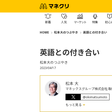
新着
人気
マーケット
特集
初心
HOME
松本大のつぶやき
英語との付き合い
英語との付き合い
松本大のつぶやき
2023/04/17
松本 大
マネックスグループ株式会社 取
@okimatsumoto
もっと見る