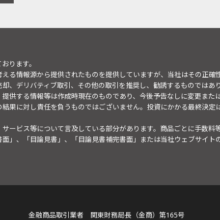
ております。
考える情報源から提供されたものを提供していますが、当社はその正確
売却、デリバティブ取引、その他の取引を推奨し、勧誘するものではあ
。提供する情報等は作成時現在のものであり、今後予告なしに変更また
の結果に対し責任を負うものではございません。投資にかかる最終決定
・サービス等について言及している部分があります。商品ごとに手数料
書面」、「目論見書」、「目論見書補完書面」または当社ウェブサイト
金融商品取引業者 関東財務局長（金商）第165号