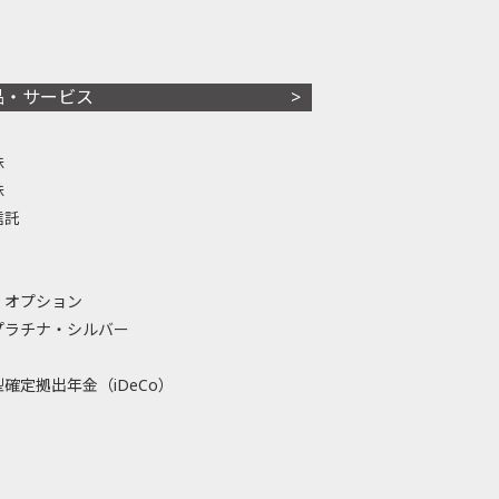
品・サービス
株
株
信託
・オプション
プラチナ・シルバー
確定拠出年金（iDeCo）