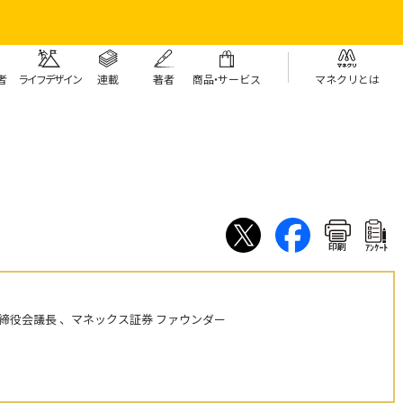
者
ライフデザイン
連載
著者
商
品・
サービス
マネクリとは
印刷
ｱﾝｹｰﾄ
締役会議長 、マネックス証券 ファウンダー