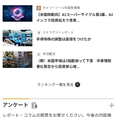
モトリーフール米国株情報
【米国株動向】AIスーパーサイクル第2幕、AI
インフラ投資拡大で恩恵...
ストラテジーレポート
半導体株の調整は底値をつけたか
市況概況
（朝）米国市場は3指数揃って下落 中東情勢
悪化懸念から投資家心理...
ランキング一覧を見る
アンケート
レポート・コラムの感想をお寄せください。今後の内容検