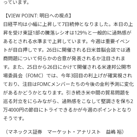
っています。
【VIEW POINT: 明日への視点】
日経平均は小幅に上昇して7日続伸となりました。本日の上
昇を受け東証1部の騰落レシオは129％と一般的に過熱感が
あるとされる水準まで上昇しています。今週は重要イベン
トが目白押しです。26日に開催される日米首脳会談では通
商問題について何らかの合意が発表されるか注目されま
す。また、25日から26日にかけて開催される米連邦公開市
場委員会（FOMC）では、今年3回目の利上げが確実視され
ており、注目はFOMCメンバーたちの今後の金利予測に変化
があるかどうかとなります。引き続き米中間の貿易問題を
巡る対立をにらみながら、過熱感をこなして堅調さを保ち2
万4000円の節目にトライできるかが今週のポイントとなり
そうです。
（マネックス証券 マーケット・アナリスト 益嶋 裕）