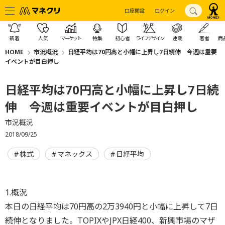
口座開設
ログイン
新着
人気
マーケット
特集
初心者
ライフデザイン
連載
著者
商
HOME
市況概況
日経平均は70円高と小幅に上昇し7日続伸 今週は重要
イベントが目白押し
日経平均は70円高と小幅に上昇し7日続
伸 今週は重要イベントが目白押し
市況概況
2018/09/25
株式
マネックス
日経平均
1.概況
本日の日経平均は70円高の2万3940円と小幅に上昇して7日
続伸となりました。TOPIXやJPX日経400、新興市場のマザ