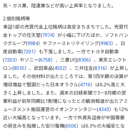
気・ガス業、陸運業などが高い上昇率となりました。
2.個別銘柄等
東証1部の売買代金上位銘柄は高安まちまちでした。売買代
金トップの任天堂(
7974
）が小幅に下げたほか、ソフトバン
クグループ(
9984
）やファーストリテイリング(
9983
）、日
産自動車(
7201
）も下落しました。一方でトヨタ自動車
(
7203
）やソニー(
6758
）、三菱UFJ(
8306
）、東京エレクト
ロン(
8035
）、武田薬品(
4502
）、三井住友(
8316
）が上昇し
ました。その他材料が出たところでは、第1四半期の決算が
増収増益で堅調だった日本オラクル(
4716
）は6.2％高と大
きく上昇しました。また、週末の日経新聞で3－8月期の営
業利益が前年同期比1割増になったとの観測報道が出たアミ
ューズメント施設運営のイオンファンタジー(
4343
）も12％
近い大幅高となっています。一方で外資系証券が中国需要
の弱含みを指摘した安川電機(
6506
）は6.3％の大幅安とな