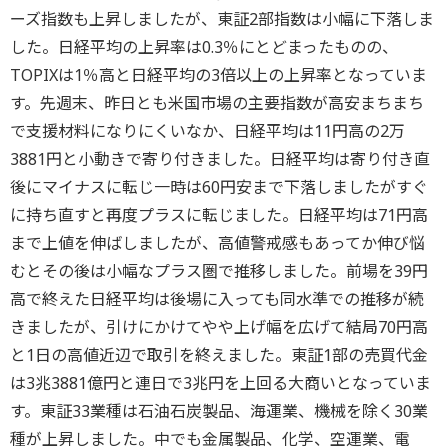
ーズ指数も上昇しましたが、東証2部指数は小幅に下落しま
した。日経平均の上昇率は0.3％にとどまったものの、
TOPIXは1％高と日経平均の3倍以上の上昇率となっていま
す。先週末、昨日とも米国市場の主要指数が高安まちまち
で支援材料になりにくいなか、日経平均は11円高の2万
3881円と小動きで寄り付きました。日経平均は寄り付き直
後にマイナスに転じ一時は60円安まで下落しましたがすぐ
に持ち直すと再度プラスに転じました。日経平均は71円高
まで上値を伸ばしましたが、高値警戒感もあってか伸び悩
むとその後は小幅なプラス圏で推移しました。前場を39円
高で終えた日経平均は後場に入っても同水準での推移が続
きましたが、引けにかけてやや上げ幅を広げて結局70円高
と1日の高値近辺で取引を終えました。東証1部の売買代金
は3兆3881億円と連日で3兆円を上回る大商いとなっていま
す。東証33業種は石油石炭製品、海運業、機械を除く30業
種が上昇しました。中でも金属製品、化学、空運業、電