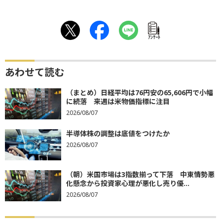
ｱﾝｹｰﾄ
あわせて読む
（まとめ）日経平均は76円安の65,606円で小幅
に続落 来週は米物価指標に注目
2026/08/07
半導体株の調整は底値をつけたか
2026/08/07
（朝）米国市場は3指数揃って下落 中東情勢悪
化懸念から投資家心理が悪化し売り優...
2026/08/07