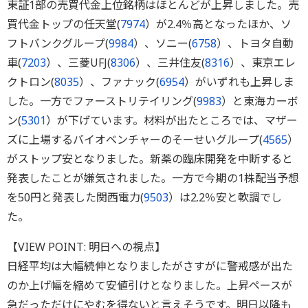
東証1部の売買代金上位銘柄はほとんどが上昇しました。売
買代金トップの任天堂(
7974
）が2.4％高となったほか、ソ
フトバンクグループ(
9984
）、ソニー(
6758
）、トヨタ自動
車(
7203
）、三菱UFJ(
8306
）、三井住友(
8316
）、東京エレ
クトロン(
8035
）、ファナック(
6954
）がいずれも上昇しま
した。一方でファーストリテイリング(
9983
）と東海カーボ
ン(
5301
）が下げています。材料が出たところでは、マザー
ズに上場するバイオベンチャーのそーせいグループ(
4565
）
がストップ安となりました。新薬の臨床開発を中断すると
発表したことが嫌気されました。一方で今期の1株配当予想
を50円と発表した関西電力(
9503
）は2.2％安と軟調でし
た。
【VIEW POINT: 明日への視点】
日経平均は大幅続伸となりましたがさすがに警戒感が出た
のか上げ幅を縮めて安値引けとなりました。上昇ペースが
急だっただけにやむを得ないと言えそうです。明日以降も