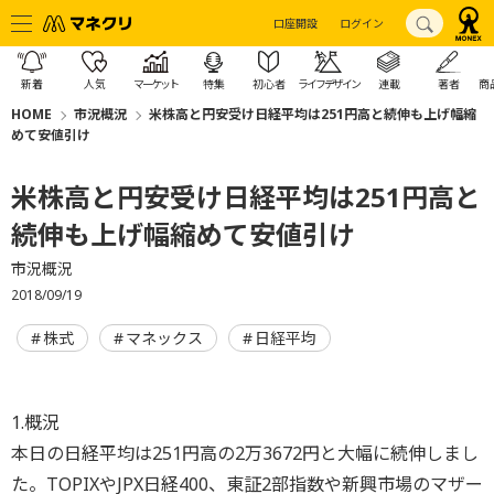
口座開設
ログイン
新着
人気
マーケット
特集
初心者
ライフデザイン
連載
著者
商
HOME
市況概況
米株高と円安受け日経平均は251円高と続伸も上げ幅縮
めて安値引け
米株高と円安受け日経平均は251円高と
続伸も上げ幅縮めて安値引け
市況概況
2018/09/19
株式
マネックス
日経平均
1.概況
本日の日経平均は251円高の2万3672円と大幅に続伸しまし
た。TOPIXやJPX日経400、東証2部指数や新興市場のマザー