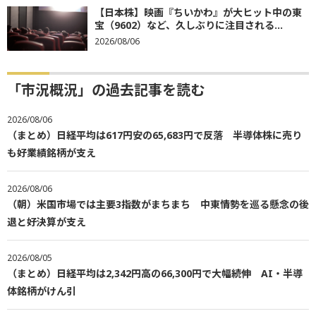
【日本株】映画『ちいかわ』が大ヒット中の東
宝（9602）など、久しぶりに注目される...
2026/08/06
「市況概況」の過去記事を読む
2026/08/06
（まとめ）日経平均は617円安の65,683円で反落 半導体株に売り
も好業績銘柄が支え
2026/08/06
（朝）米国市場では主要3指数がまちまち 中東情勢を巡る懸念の後
退と好決算が支え
2026/08/05
（まとめ）日経平均は2,342円高の66,300円で大幅続伸 AI・半導
体銘柄がけん引