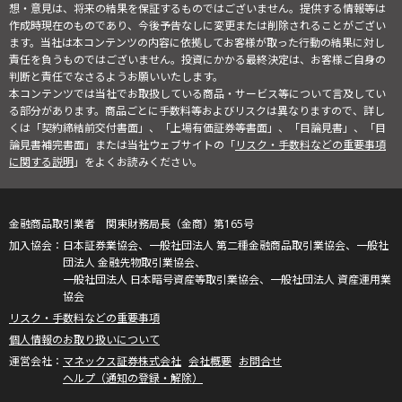
想・意見は、将来の結果を保証するものではございません。提供する情報等は
作成時現在のものであり、今後予告なしに変更または削除されることがござい
ます。当社は本コンテンツの内容に依拠してお客様が取った行動の結果に対し
責任を負うものではございません。投資にかかる最終決定は、お客様ご自身の
判断と責任でなさるようお願いいたします。
本コンテンツでは当社でお取扱している商品・サービス等について言及してい
る部分があります。商品ごとに手数料等およびリスクは異なりますので、詳し
くは「契約締結前交付書面」、「上場有価証券等書面」、「目論見書」、「目
論見書補完書面」または当社ウェブサイトの「
リスク・手数料などの重要事項
に関する説明
」をよくお読みください。
金融商品取引業者 関東財務局長（金商）第165号
日本証券業協会、一般社団法人 第二種金融商品取引業協会、一般社
団法人 金融先物取引業協会、
一般社団法人 日本暗号資産等取引業協会、一般社団法人 資産運用業
協会
リスク・手数料などの重要事項
個人情報のお取り扱いについて
マネックス証券株式会社
会社概要
お問合せ
ヘルプ（通知の登録・解除）