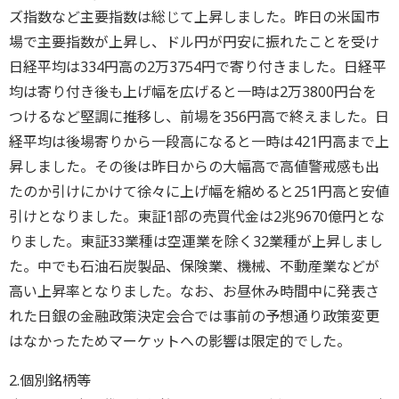
ズ指数など主要指数は総じて上昇しました。昨日の米国市
場で主要指数が上昇し、ドル円が円安に振れたことを受け
日経平均は334円高の2万3754円で寄り付きました。日経平
均は寄り付き後も上げ幅を広げると一時は2万3800円台を
つけるなど堅調に推移し、前場を356円高で終えました。日
経平均は後場寄りから一段高になると一時は421円高まで上
昇しました。その後は昨日からの大幅高で高値警戒感も出
たのか引けにかけて徐々に上げ幅を縮めると251円高と安値
引けとなりました。東証1部の売買代金は2兆9670億円とな
りました。東証33業種は空運業を除く32業種が上昇しまし
た。中でも石油石炭製品、保険業、機械、不動産業などが
高い上昇率となりました。なお、お昼休み時間中に発表さ
れた日銀の金融政策決定会合では事前の予想通り政策変更
はなかったためマーケットへの影響は限定的でした。
2.個別銘柄等