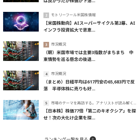
は良かったが株価が下落...
モトリーフール米国株情報
【米国株動向】AIスーパーサイクル第2幕、AI
インフラ投資拡大で恩恵...
市況概況
（朝）米国市場では主要3指数がまちまち 中
東情勢を巡る懸念の後退...
市況概況
（まとめ）日経平均は617円安の65,683円で反
落 半導体株に売りも好...
市場のテーマを再訪する。アナリストが読み解くテーマの本質
【日本株】株価77倍「第二のキオクシア」を探
せ！次の大化け企業を探...
ランキング一覧を見る