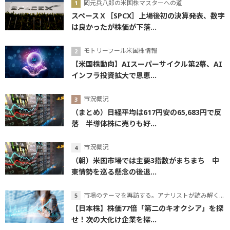
岡元兵八郎の米国株マスターへの道
スペースＸ［SPCX］上場後初の決算発表、数字
は良かったが株価が下落...
モトリーフール米国株情報
【米国株動向】AIスーパーサイクル第2幕、AI
インフラ投資拡大で恩恵...
市況概況
（まとめ）日経平均は617円安の65,683円で反
落 半導体株に売りも好...
市況概況
（朝）米国市場では主要3指数がまちまち 中
東情勢を巡る懸念の後退...
市場のテーマを再訪する。アナリストが読み解くテーマの本質
【日本株】株価77倍「第二のキオクシア」を探
せ！次の大化け企業を探...