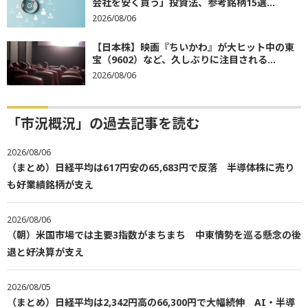
会社を安く買う」投資法、参考銘柄15選...
2026/08/06
【日本株】映画『ちいかわ』が大ヒット中の東
宝（9602）など、久しぶりに注目される...
2026/08/06
「市況概況」の過去記事を読む
2026/08/06
（まとめ）日経平均は617円安の65,683円で反落 半導体株に売り
も好業績銘柄が支え
2026/08/06
（朝）米国市場では主要3指数がまちまち 中東情勢を巡る懸念の後
退と好決算が支え
2026/08/05
（まとめ）日経平均は2,342円高の66,300円で大幅続伸 AI・半導