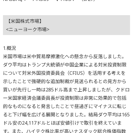
【米国株式市場】
<ニューヨーク市場>
1.概況
米国市場は米中貿易摩擦激化への懸念から反落しました。
ダウ平均はトランプ大統領が中国企業による対米投資制限
について対米外国投資委員会（CFIUS）を活用する考えを
示したことで強硬的な追加制裁が見送られるとの見方から
買いが先行し一時は285ドル高まで上昇しましたが、クドロ
ー米国家経済会議委員長が投資制限は非常に効果的で包括
的なものになると発言したことで昼過ぎにマイナスに転じ
ると下げ幅を広げる展開となりました。結局ダウ平均は165
ドル安の24,117ドルとほぼ安値引けで取引を終えていま
す。また、ハイテク株比率が高いナスダック総合株価指数