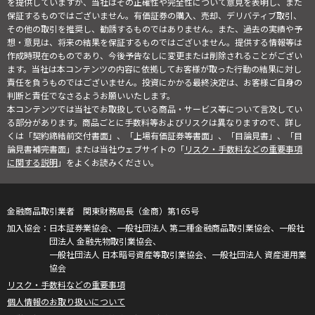
を提供していますが、当社はその正確性や完全性について意見を表明し、また
保証するものではございません。有価証券の購入、売却、デリバティブ取引、
その他の取引を推奨し、勧誘するものではありません。また、過去の実績や予
想・意見は、将来の結果を保証するものではございません。提供する情報等は
作成時現在のものであり、今後予告なしに変更または削除されることがござい
ます。当社は本コンテンツの内容に依拠してお客様が取った行動の結果に対し
責任を負うものではございません。投資にかかる最終決定は、お客様ご自身の
判断と責任でなさるようお願いいたします。
本コンテンツでは当社でお取扱している商品・サービス等について言及してい
る部分があります。商品ごとに手数料等およびリスクは異なりますので、詳し
くは「契約締結前交付書面」、「上場有価証券等書面」、「目論見書」、「目
論見書補完書面」または当社ウェブサイトの「
リスク・手数料などの重要事項
に関する説明
」をよくお読みください。
金融商品取引業者 関東財務局長（金商）第165号
日本証券業協会、一般社団法人 第二種金融商品取引業協会、一般社
団法人 金融先物取引業協会、
一般社団法人 日本暗号資産等取引業協会、一般社団法人 資産運用業
協会
リスク・手数料などの重要事項
個人情報のお取り扱いについて