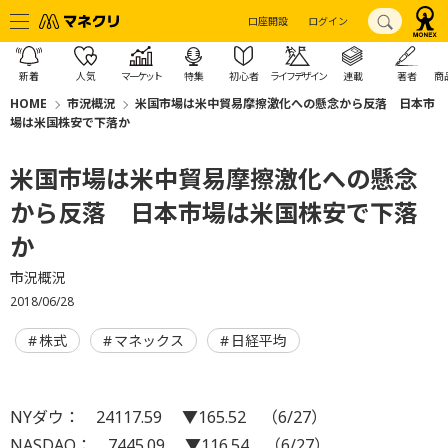
口座開設
ログイン
新着
人気
マーケット
特集
初心者
ライフデザイン
連載
著者
商
HOME
市況概況
米国市場は米中貿易摩擦激化への懸念から反落 日本市
場は米国株安で下落か
米国市場は米中貿易摩擦激化への懸念
から反落 日本市場は米国株安で下落
か
市況概況
2018/06/28
株式
マネックス
日経平均
NYダウ： 24117.59 ▼165.52 （6/27）
NASDAQ： 7445.09 ▼116.54 （6/27）