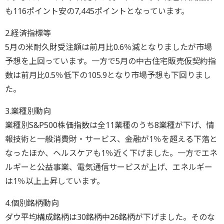
も116ポイント安の7,445ポイントとなっています。
2.経済指標等
5月の米耐久財受注額は前月比0.6％減となりましたが市場
予想を上回っています。一方で5月の中古住宅販売仮契約指
数は前月比0.5％低下の105.9となり市場予想も下回りまし
た。
3.業種別動向
業種別S&P500株価指数は全11業種のうち8業種が下げ、情
報技術と一般消費財・サービス、金融が1％を超える下落と
なったほか、ヘルスケアも1％近く下げました。一方でエネ
ルギーと公益事業、電気通信サービスが上げ、エネルギー
は1％以上上昇しています。
4.個別銘柄動向
ダウ平均構成銘柄は30銘柄中26銘柄が下げました。そのな