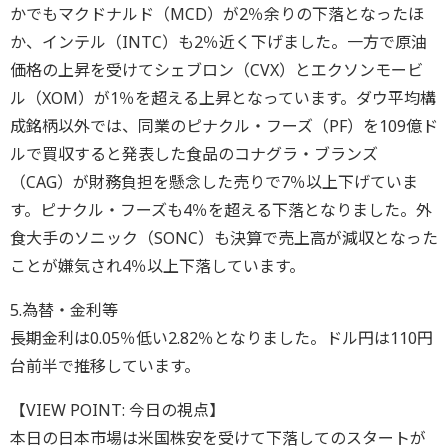
かでもマクドナルド（MCD）が2％余りの下落となったほ
か、インテル（INTC）も2％近く下げました。一方で原油
価格の上昇を受けてシェブロン（CVX）とエクソンモービ
ル（XOM）が1％を超える上昇となっています。ダウ平均構
成銘柄以外では、同業のピナクル・フーズ（PF）を109億ド
ルで買収すると発表した食品のコナグラ・ブランズ
（CAG）が財務負担を懸念した売りで7％以上下げていま
す。ピナクル・フーズも4％を超える下落となりました。外
食大手のソニック（SONC）も決算で売上高が減収となった
ことが嫌気され4％以上下落しています。
5.為替・金利等
長期金利は0.05％低い2.82％となりました。ドル円は110円
台前半で推移しています。
【VIEW POINT: 今日の視点】
本日の日本市場は米国株安を受けて下落してのスタートが