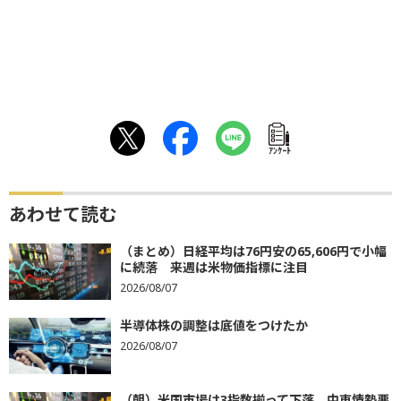
ｱﾝｹｰﾄ
あわせて読む
（まとめ）日経平均は76円安の65,606円で小幅
に続落 来週は米物価指標に注目
2026/08/07
半導体株の調整は底値をつけたか
2026/08/07
（朝）米国市場は3指数揃って下落 中東情勢悪