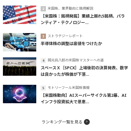
米国株、業界動向と銘柄解説
【米国株：銘柄発掘】業績上振れ5銘柄、パラ
ンティア・テクノロジー...
ストラテジーレポート
半導体株の調整は底値をつけたか
岡元兵八郎の米国株マスターへの道
スペースＸ［SPCX］上場後初の決算発表、数字
は良かったが株価が下落...
モトリーフール米国株情報
【米国株動向】AIスーパーサイクル第2幕、AI
インフラ投資拡大で恩恵...
ランキング一覧を見る