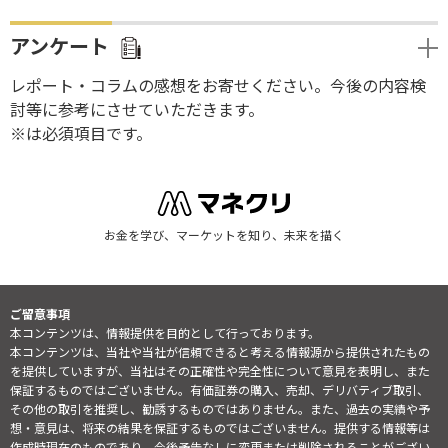
アンケート
レポート・コラムの感想をお寄せください。今後の内容検
討等に参考にさせていただきます。
※は必須項目です。
お金を学び、マーケットを知り、未来を描く
ご留意事項
本コンテンツは、情報提供を目的として行っております。
本コンテンツは、当社や当社が信頼できると考える情報源から提供されたもの
を提供していますが、当社はその正確性や完全性について意見を表明し、また
保証するものではございません。有価証券の購入、売却、デリバティブ取引、
その他の取引を推奨し、勧誘するものではありません。また、過去の実績や予
想・意見は、将来の結果を保証するものではございません。提供する情報等は
作成時現在のものであり、今後予告なしに変更または削除されることがござい