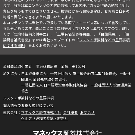
ます。当社は本コンテンツの内容に依拠してお客様が取った行動の結果に対し
責任を負うものではございません。投資にかかる最終決定は、お客様ご自身の
判断と責任でなさるようお願いいたします。
本コンテンツでは当社でお取扱している商品・サービス等について言及してい
る部分があります。商品ごとに手数料等およびリスクは異なりますので、詳し
くは「契約締結前交付書面」、「上場有価証券等書面」、「目論見書」、「目
論見書補完書面」または当社ウェブサイトの「
リスク・手数料などの重要事項
に関する説明
」をよくお読みください。
金融商品取引業者 関東財務局長（金商）第165号
日本証券業協会、一般社団法人 第二種金融商品取引業協会、一般社
団法人 金融先物取引業協会、
一般社団法人 日本暗号資産等取引業協会、一般社団法人 資産運用業
協会
リスク・手数料などの重要事項
個人情報のお取り扱いについて
マネックス証券株式会社
会社概要
お問合せ
ヘルプ（通知の登録・解除）