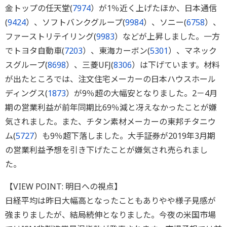
金トップの任天堂(
7974
）が1％近く上げたほか、日本通信
(
9424
）、ソフトバンクグループ(
9984
）、ソニー(
6758
）、
ファーストリテイリング(
9983
）などが上昇しました。一方
でトヨタ自動車(
7203
）、東海カーボン(
5301
）、マネック
スグループ(
8698
）、三菱UFJ(
8306
）は下げています。材料
が出たところでは、注文住宅メーカーの日本ハウスホール
ディングス(
1873
）が9％超の大幅安となりました。2－4月
期の営業利益が前年同期比69％減と冴えなかったことが嫌
気されました。また、チタン素材メーカーの東邦チタニウ
ム(
5727
）も9％超下落しました。大手証券が2019年3月期
の営業利益予想を引き下げたことが嫌気され売られまし
た。
【VIEW POINT: 明日への視点】
日経平均は昨日大幅高となったこともありやや様子見感が
強まりましたが、結局続伸となりました。今夜の米国市場