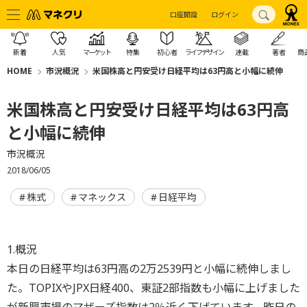
口座開設
ログイン
新着
人気
マーケット
特集
初心者
ライフデザイン
連載
著者
商
HOME
市況概況
米国株高と円安受け日経平均は63円高と小幅に続伸
米国株高と円安受け日経平均は63円高
と小幅に続伸
市況概況
2018/06/05
株式
マネックス
日経平均
1.概況
本日の日経平均は63円高の2万2539円と小幅に続伸しまし
た。TOPIXやJPX日経400、東証2部指数も小幅に上げました