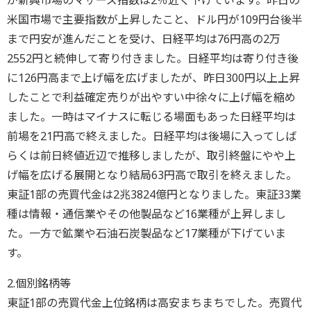
が新興市場のマザーズ指数は2％近く下げています。昨日の
米国市場で主要指数が上昇したこと、ドル円が109円台後半
まで円安が進んだことを受け、日経平均は76円高の2万
2552円と続伸して寄り付きました。日経平均は寄り付き後
に126円高まで上げ幅を広げましたが、昨日300円以上上昇
したことで利益確定売りが出やすい中徐々に上げ幅を縮め
ました。一時はマイナスに転じる場面もあった日経平均は
前場を21円高で終えました。日経平均は後場に入ってしば
らくは前日終値近辺で推移しましたが、取引終盤にやや上
げ幅を広げる展開となり結局63円高で取引を終えました。
東証1部の売買代金は2兆3824億円となりました。東証33業
種は情報・通信業やその他製品など16業種が上昇しまし
た。一方で鉱業や石油石炭製品など17業種が下げていま
す。
2.個別銘柄等
東証1部の売買代金上位銘柄は高安まちまちでした。売買代