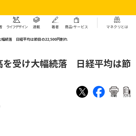
者
ライフデザイン
連載
著者
商
品・
サービス
マネクリとは
幅続落 日経平均は節目の22,500円割れ
高を受け大幅続落 日経平均は節
印刷
ｱﾝｹｰﾄ