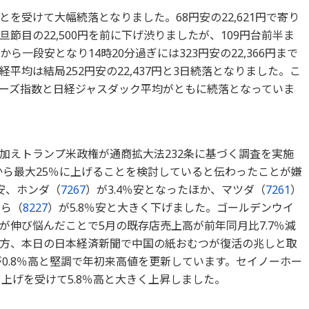
を受けて大幅続落となりました。68円安の22,621円で寄り
節目の22,500円を前に下げ渋りましたが、109円台前半ま
ら一段安となり14時20分過ぎには323円安の22,366円まで
平均は結局252円安の22,437円と3日続落となりました。こ
ーズ指数と日経ジャスダック平均がともに続落となっていま
加えトランプ米政権が通商拡大法232条に基づく調査を実施
から最大25％に上げることを検討していると伝わったことが嫌
％安、ホンダ（
7267
）が3.4％安となったほか、マツダ（
7261
）
むら（
8227
）が5.8％安と大きく下げました。ゴールデンウイ
が伸び悩んだことで5月の既存店売上高が前年同月比7.7％減
方、本日の日本経済新聞で中国の紙おむつが復活の兆しと取
が0.8％高と堅調で年初来高値を更新しています。セイノーホー
上げを受けて5.8％高と大きく上昇しました。