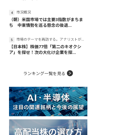
市況概況
（朝）米国市場では主要3指数がまちま
ち 中東情勢を巡る懸念の後退...
市場のテーマを再訪する。アナリストが読み解くテーマの本質
【日本株】株価77倍「第二のキオクシ
ア」を探せ！次の大化け企業を探...
ランキング一覧を見る