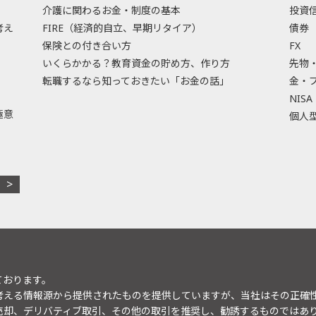
介護に関わるお金・制度の基本
投資
考え
FIRE（経済的自立、早期リタイア）
債券
保険との付き合い方
FX
いくらかかる？教育資金の貯め方、作り方
先物
転職するなら知っておきたい「お金の話」
金・
NISA
極意
個人型
ております。
考える情報源から提供されたものを提供していますが、当社はその正確
売却、デリバティブ取引、その他の取引を推奨し、勧誘するものではあ