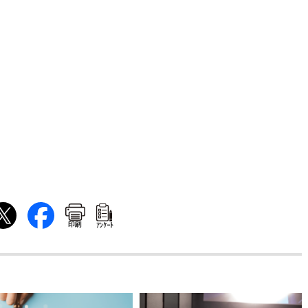
印刷
ｱﾝｹｰﾄ