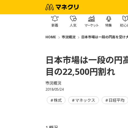
新着
人気
マーケット
特集
初心
HOME
市況概況
日本市場は一段の円高を受け大
日本市場は一段の円
目の22,500円割れ
市況概況
2018/05/24
株式
マネックス
日経平均
1.概況