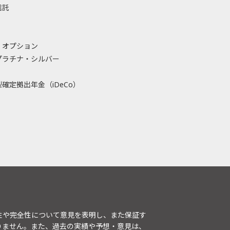
信託
・オプション
プラチナ・シルバー
確定拠出年金（iDeCo）
性や完全性について意見を表明し、また保証す
りません。また、過去の実績や予想・意見は、