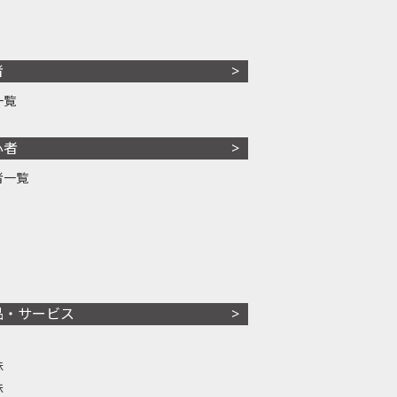
者
一覧
心者
者一覧
品・サービス
株
株