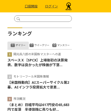
口座開設
ログイン
ランキング
デイリー
ウイークリー
マンスリー
岡元兵八郎の米国株マスターへの道
スペースＸ［SPCX］上場後初の決算発
表、数字は良かったが株価が下落...
モトリーフール米国株情報
【米国株動向】AIスーパーサイクル第2
幕、AIインフラ投資拡大で恩恵...
市況概況
（まとめ）日経平均は617円安の65,683
円で反落 半導体株に売りも好...