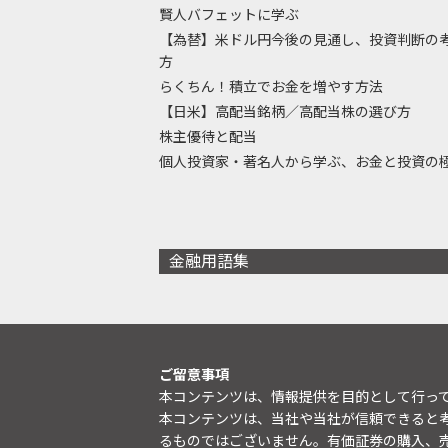
賢人バフェットに学ぶ
【為替】米ドル円今後の見通し、投資判断の
方
らくちん！積立でお金を増やす方法
【日米】高配当銘柄／高配当株の選び方
株主優待と配当
個人投資家・著名人から学ぶ、お金と投資の
金融用語集
ご留意事項
本コンテンツは、情報提供を目的として行っ
本コンテンツは、当社や当社が信頼できると
るものではございません。有価証券の購入、