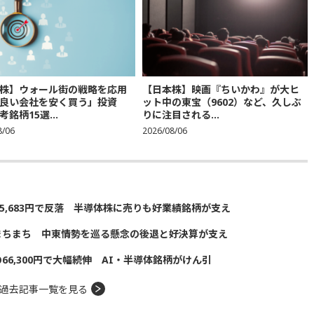
株】ウォール街の戦略を応用
【日本株】映画『ちいかわ』が大ヒ
良い会社を安く買う」投資
ット中の東宝（9602）など、久しぶ
銘柄15選...
りに注目される...
8/06
2026/08/06
5,683円で反落 半導体株に売りも好業績銘柄が支え
まちまち 中東情勢を巡る懸念の後退と好決算が支え
の66,300円で大幅続伸 AI・半導体銘柄がけん引
過去記事一覧を見る