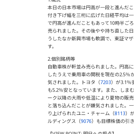
本日の日本市場は円高が一段と進んだこと
付き下げ幅を三桁に広げた日経平均は一旦
で円高が進んだこともあって10時半ごろか
売られました。その後やや持ち直した日経
うしたなか新興市場も軟調で、東証マザ
す。
2.個別銘柄等
自動車株が軒並み売られました。円高に
したうえで乗用車の関税を現在の2.5％
気されました。トヨタ（
7203
）が3.1
も5.2％安となっています。また、しま
ーク以降の大雨や低温により夏物の販売
と落ち込んだことが嫌気されました。一
り上げられたユニ・チャーム（
8113
）
ルディングス（
9076
）も目標株価の引き
【VIEW POINT: 明日への視点】