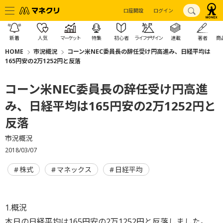
口座開設
ログイン
新着
人気
マーケット
特集
初心者
ライフデザイン
連載
著者
商
HOME
市況概況
コーン米NEC委員長の辞任受け円高進み、日経平均は
165円安の2万1252円と反落
コーン米NEC委員長の辞任受け円高進
み、日経平均は165円安の2万1252円と
反落
市況概況
2018/03/07
株式
マネックス
日経平均
1.概況
本日の日経平均は165円安の2万1252円と反落しました。