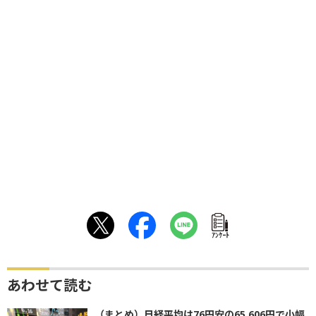
ｱﾝｹｰﾄ
あわせて読む
（まとめ）日経平均は76円安の65,606円で小幅