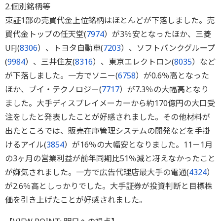
2.個別銘柄等
東証1部の売買代金上位銘柄はほとんどが下落しました。売
買代金トップの任天堂(
7974
）が3％安となったほか、三菱
UFJ(
8306
）、トヨタ自動車(
7203
）、ソフトバンクグループ
(
9984
）、三井住友(
8316
）、東京エレクトロン(
8035
）など
が下落しました。一方でソニー(
6758
）が0.6％高となった
ほか、ブイ・テクノロジー(
7717
）が7.3％の大幅高となり
ました。大手ディスプレイメーカーから約170億円の大口受
注をしたと発表したことが好感されました。その他材料が
出たところでは、販売在庫管理システムの開発などを手掛
けるアイル(
3854
）が16％の大幅安となりました。11－1月
の3ヶ月の営業利益が前年同期比51％減と冴えなかったこと
が嫌気されました。一方で広告代理店最大手の電通(
4324
）
が2.6％高としっかりでした。大手証券が投資判断と目標株
価を引き上げたことが好感されました。