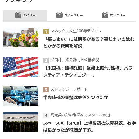
デイリー
ウイークリー
マンスリー
マネックス人生100年デザイン
「墓じまい」には期限がある？墓じまいの流れ
とかかる費用を解説
米国株、業界動向と銘柄解説
【米国株：銘柄発掘】業績上振れ5銘柄、パラ
ンティア・テクノロジー...
ストラテジーレポート
半導体株の調整は底値をつけたか
岡元兵八郎の米国株マスターへの道
スペースＸ［SPCX］上場後初の決算発表、数字
は良かったが株価が下落...