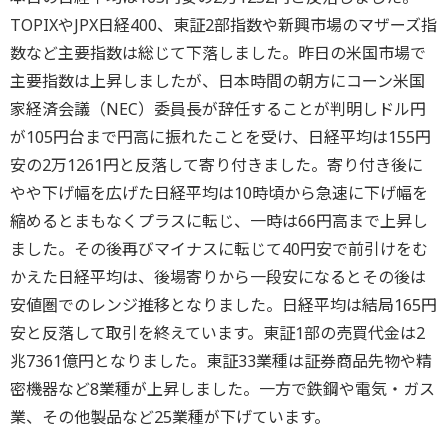
TOPIXやJPX日経400、東証2部指数や新興市場のマザーズ指
数など主要指数は総じて下落しました。昨日の米国市場で
主要指数は上昇しましたが、日本時間の朝方にコーン米国
家経済会議（NEC）委員長が辞任することが判明しドル円
が105円台まで円高に振れたことを受け、日経平均は155円
安の2万1261円と反落して寄り付きました。寄り付き後に
やや下げ幅を広げた日経平均は10時頃から急速に下げ幅を
縮めるとまもなくプラスに転じ、一時は66円高まで上昇し
ました。その後再びマイナスに転じて40円安で前引けをむ
かえた日経平均は、後場寄りから一段安になるとその後は
安値圏でのレンジ推移となりました。日経平均は結局165円
安と反落して取引を終えています。東証1部の売買代金は2
兆7361億円となりました。東証33業種は証券商品先物や精
密機器など8業種が上昇しました。一方で鉄鋼や電気・ガス
業、その他製品など25業種が下げています。