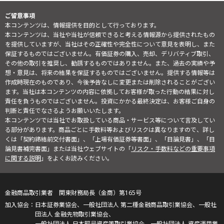
ご留意事項
本コンテンツは、情報提供を目的として行っております。
本コンテンツは、当社や当社が信頼できると考える情報源から提供されたもの
を提供していますが、当社はその正確性や完全性について意見を表明し、また
保証するものではございません。有価証券の購入、売却、デリバティブ取引、
その他の取引を推奨し、勧誘するものではありません。また、過去の実績や予
想・意見は、将来の結果を保証するものではございません。提供する情報等は
作成時現在のものであり、今後予告なしに変更または削除されることがござい
ます。当社は本コンテンツの内容に依拠してお客様が取った行動の結果に対し
責任を負うものではございません。投資にかかる最終決定は、お客様ご自身の
判断と責任でなさるようお願いいたします。
本コンテンツでは当社でお取扱している商品・サービス等について言及してい
る部分があります。商品ごとに手数料等およびリスクは異なりますので、詳し
くは「契約締結前交付書面」、「上場有価証券等書面」、「目論見書」、「目
論見書補完書面」または当社ウェブサイトの「
リスク・手数料などの重要事項
に関する説明
」をよくお読みください。
金融商品取引業者 関東財務局長（金商）第165号
日本証券業協会、一般社団法人 第二種金融商品取引業協会、一般社
団法人 金融先物取引業協会、
一般社団法人 日本暗号資産等取引業協会、一般社団法人 資産運用業