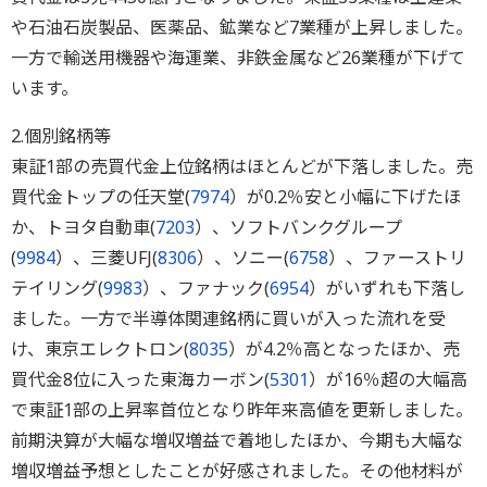
や石油石炭製品、医薬品、鉱業など7業種が上昇しました。
一方で輸送用機器や海運業、非鉄金属など26業種が下げて
います。
2.個別銘柄等
東証1部の売買代金上位銘柄はほとんどが下落しました。売
買代金トップの任天堂(
7974
）が0.2％安と小幅に下げたほ
か、トヨタ自動車(
7203
）、ソフトバンクグループ
(
9984
）、三菱UFJ(
8306
）、ソニー(
6758
）、ファーストリ
テイリング(
9983
）、ファナック(
6954
）がいずれも下落し
ました。一方で半導体関連銘柄に買いが入った流れを受
け、東京エレクトロン(
8035
）が4.2％高となったほか、売
買代金8位に入った東海カーボン(
5301
）が16％超の大幅高
で東証1部の上昇率首位となり昨年来高値を更新しました。
前期決算が大幅な増収増益で着地したほか、今期も大幅な
増収増益予想としたことが好感されました。その他材料が