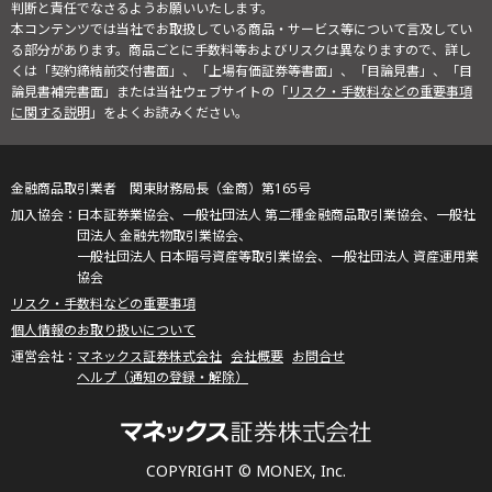
判断と責任でなさるようお願いいたします。
本コンテンツでは当社でお取扱している商品・サービス等について言及してい
る部分があります。商品ごとに手数料等およびリスクは異なりますので、詳し
くは「契約締結前交付書面」、「上場有価証券等書面」、「目論見書」、「目
論見書補完書面」または当社ウェブサイトの「
リスク・手数料などの重要事項
に関する説明
」をよくお読みください。
金融商品取引業者 関東財務局長（金商）第165号
日本証券業協会、一般社団法人 第二種金融商品取引業協会、一般社
団法人 金融先物取引業協会、
一般社団法人 日本暗号資産等取引業協会、一般社団法人 資産運用業
協会
リスク・手数料などの重要事項
個人情報のお取り扱いについて
マネックス証券株式会社
会社概要
お問合せ
ヘルプ（通知の登録・解除）
COPYRIGHT © MONEX, Inc.