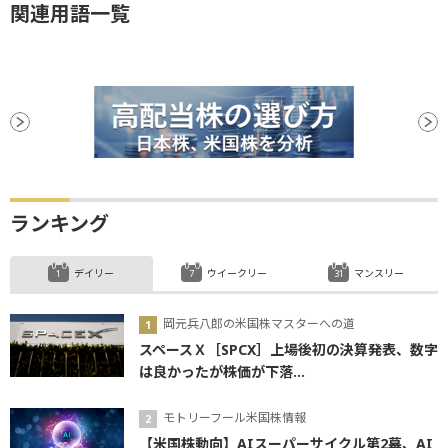
関連用語一覧
ランキング
デイリー
ウイークリー
マンスリー
岡元兵八郎の米国株マスターへの道
スペースＸ［SPCX］上場後初の決算発表、数字
は良かったが株価が下落...
モトリーフール米国株情報
【米国株動向】AIスーパーサイクル第2幕、AI