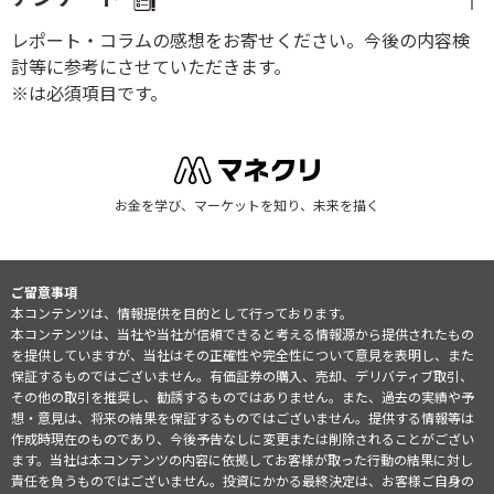
レポート・コラムの感想をお寄せください。今後の内容検
討等に参考にさせていただきます。
※は必須項目です。
お金を学び、マーケットを知り、未来を描く
ご留意事項
本コンテンツは、情報提供を目的として行っております。
本コンテンツは、当社や当社が信頼できると考える情報源から提供されたもの
を提供していますが、当社はその正確性や完全性について意見を表明し、また
保証するものではございません。有価証券の購入、売却、デリバティブ取引、
その他の取引を推奨し、勧誘するものではありません。また、過去の実績や予
想・意見は、将来の結果を保証するものではございません。提供する情報等は
作成時現在のものであり、今後予告なしに変更または削除されることがござい
ます。当社は本コンテンツの内容に依拠してお客様が取った行動の結果に対し
責任を負うものではございません。投資にかかる最終決定は、お客様ご自身の