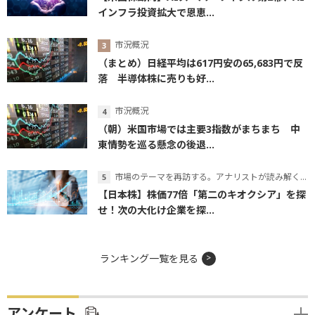
インフラ投資拡大で恩恵...
市況概況
（まとめ）日経平均は617円安の65,683円で反
落 半導体株に売りも好...
市況概況
（朝）米国市場では主要3指数がまちまち 中
東情勢を巡る懸念の後退...
市場のテーマを再訪する。アナリストが読み解くテーマの本質
【日本株】株価77倍「第二のキオクシア」を探
せ！次の大化け企業を探...
ランキング一覧を見る
アンケート