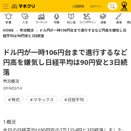
口座開設
ログイン
新着
人気
マーケット
特集
初心者
ライフデザイン
連載
著者
商
HOME
市況概況
ドル円が一時106円台まで進行するなど円高を嫌気し日
経平均は90円安と3日続落
ドル円が一時106円台まで進行するなど
円高を嫌気し日経平均は90円安と3日続
落
市況概況
2018/02/14
株式
マネックス
日経平均
1.概況
本日の日経平均は90円安の2万1154円と3日続落しました。