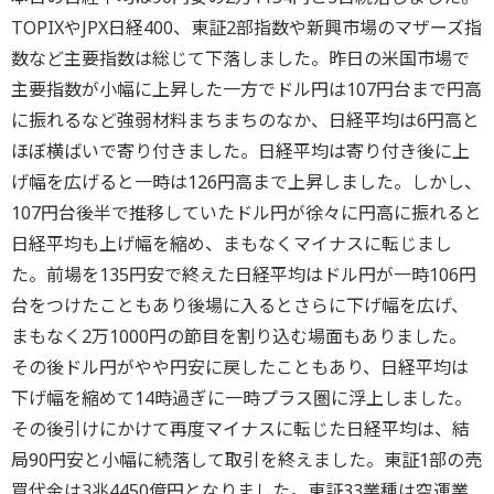
TOPIXやJPX日経400、東証2部指数や新興市場のマザーズ指
数など主要指数は総じて下落しました。昨日の米国市場で
主要指数が小幅に上昇した一方でドル円は107円台まで円高
に振れるなど強弱材料まちまちのなか、日経平均は6円高と
ほぼ横ばいで寄り付きました。日経平均は寄り付き後に上
げ幅を広げると一時は126円高まで上昇しました。しかし、
107円台後半で推移していたドル円が徐々に円高に振れると
日経平均も上げ幅を縮め、まもなくマイナスに転じまし
た。前場を135円安で終えた日経平均はドル円が一時106円
台をつけたこともあり後場に入るとさらに下げ幅を広げ、
まもなく2万1000円の節目を割り込む場面もありました。
その後ドル円がやや円安に戻したこともあり、日経平均は
下げ幅を縮めて14時過ぎに一時プラス圏に浮上しました。
その後引けにかけて再度マイナスに転じた日経平均は、結
局90円安と小幅に続落して取引を終えました。東証1部の売
買代金は3兆4450億円となりました。東証33業種は空運業