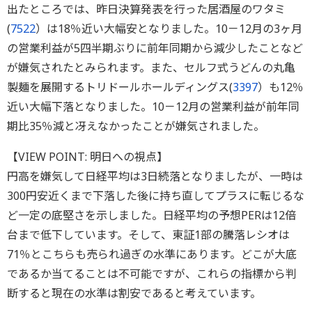
出たところでは、昨日決算発表を行った居酒屋のワタミ
(
7522
）は18％近い大幅安となりました。10－12月の3ヶ月
の営業利益が5四半期ぶりに前年同期から減少したことなど
が嫌気されたとみられます。また、セルフ式うどんの丸亀
製麺を展開するトリドールホールディングス(
3397
）も12％
近い大幅下落となりました。10－12月の営業利益が前年同
期比35％減と冴えなかったことが嫌気されました。
【VIEW POINT: 明日への視点】
円高を嫌気して日経平均は3日続落となりましたが、一時は
300円安近くまで下落した後に持ち直してプラスに転じるな
ど一定の底堅さを示しました。日経平均の予想PERは12倍
台まで低下しています。そして、東証1部の騰落レシオは
71％とこちらも売られ過ぎの水準にあります。どこが大底
であるか当てることは不可能ですが、これらの指標から判
断すると現在の水準は割安であると考えています。