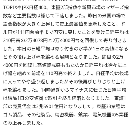
TOPIXやJPX日経400、東証2部指数や新興市場のマザーズ指
数など主要指数は総じて下落しました。昨日の米国市場で
主要指数が大きく上昇して史上最高値を更新したこと、ド
ル円が111円台前半まで円安に戻したことを受け日経平均は
210円高の2万4078円と2万4000円台を回復して寄り付きま
した。本日の日経平均は寄り付きの水準が1日の高値になる
とその後は上げ幅を縮める展開となりました。節目の2万
4000円を回復し高値警戒感も出たのか日経平均は徐々に上
げ幅を縮めて前場を110円高で終えました。日経平均は後場
に入ってやや盛り返しましたがその後再びじりじりと上げ
幅を縮めました。14時過ぎからマイナスに転じた日経平均
は結局1日の安値圏で取引を終え続落となりました。東証1
部の売買代金は3兆5901億円となりました。東証33業種は
ゴム製品、その他製品、精密機器、鉱業、電気機器の5業種
のみ上昇しました。