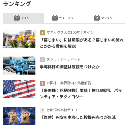
ランキング
デイリー
ウイークリー
マンスリー
マネックス人生100年デザイン
「墓じまい」には期限がある？墓じまいの流れ
とかかる費用を解説
ストラテジーレポート
半導体株の調整は底値をつけたか
米国株、業界動向と銘柄解説
【米国株：銘柄発掘】業績上振れ5銘柄、パラ
ンティア・テクノロジー...
吉田恒の為替デイリー
【為替】円安を主導した投機円売りが急減