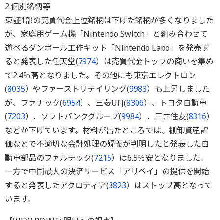
2.個別銘柄等
東証1部の売買代金上位銘柄は下げた銘柄が多くなりました
が、家庭用ゲーム機「Nintendo Switch」と組み合わせて
遊べるダンボール工作キット「Nintendo Labo」を発売す
ると発表した任天堂(
7974
）は売買代金トップの商いを集め
て2.4％高となりました。その他にも東京エレクトロン
(
8035
）やファーストリテイリング(
9983
）も上昇しました
が、ファナック(
6954
）、三菱UFJ(
8306
）、トヨタ自動車
(
7203
）、ソフトバンクグループ(
9984
）、三井住友(
8316
）
などが下げています。材料が出たところでは、棚卸資産評
価などで不適切な会計処理の疑義が判明したと発表した自
動車部品のファルテック(
7215
）は6.5％安となりました。
一方で中国最大の決済サービス「アリペイ」の提供を開始
すると発表したアクロディア(
3823
）はストップ高となって
います。