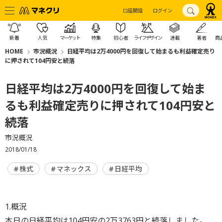
口座開設
ログイン
新着
人気
マーケット
特集
初心者
ライフデザイン
連載
著者
商
HOME
市況概況
日経平均は2万4000円を回復して始まるも利益確定売り
に押されて104円安と続落
日経平均は2万4000円を回復して始ま
るも利益確定売りに押されて104円安と
続落
市況概況
2018/01/18
株式
マネックス
日経平均
1.概況
本日の日経平均は104円安の2万3763円と続落しました。