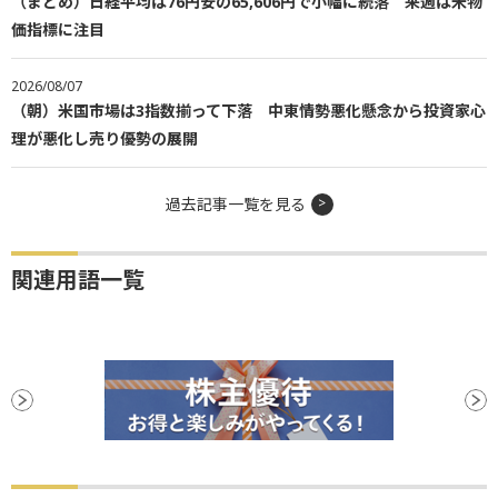
（まとめ）日経平均は76円安の65,606円で小幅に続落 来週は米物
価指標に注目
2026/08/07
（朝）米国市場は3指数揃って下落 中東情勢悪化懸念から投資家心
理が悪化し売り優勢の展開
過去記事一覧を見る
関連用語一覧