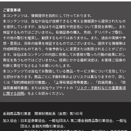
ご留意事項
本コンテンツは、情報提供を目的として行っております。
本コンテンツは、当社や当社が信頼できると考える情報源から提供されたもの
を提供していますが、当社はその正確性や完全性について意見を表明し、また
保証するものではございません。有価証券の購入、売却、デリバティブ取引、
その他の取引を推奨し、勧誘するものではありません。また、過去の実績や予
想・意見は、将来の結果を保証するものではございません。提供する情報等は
作成時現在のものであり、今後予告なしに変更または削除されることがござい
ます。当社は本コンテンツの内容に依拠してお客様が取った行動の結果に対し
責任を負うものではございません。投資にかかる最終決定は、お客様ご自身の
判断と責任でなさるようお願いいたします。
本コンテンツでは当社でお取扱している商品・サービス等について言及してい
る部分があります。商品ごとに手数料等およびリスクは異なりますので、詳し
くは「契約締結前交付書面」、「上場有価証券等書面」、「目論見書」、「目
論見書補完書面」または当社ウェブサイトの「
リスク・手数料などの重要事項
に関する説明
」をよくお読みください。
金融商品取引業者 関東財務局長（金商）第165号
日本証券業協会、一般社団法人 第二種金融商品取引業協会、一般社
団法人 金融先物取引業協会、