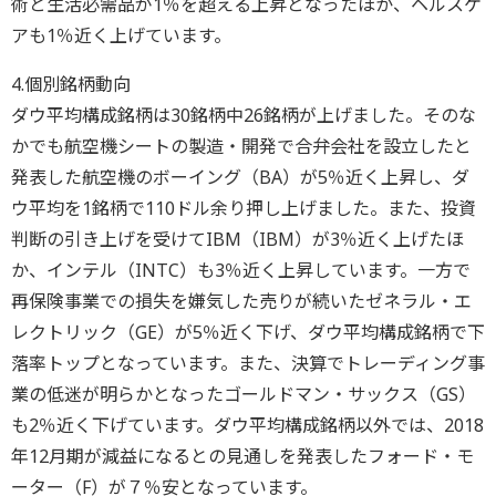
術と生活必需品が1％を超える上昇となったほか、ヘルスケ
アも1％近く上げています。
4.個別銘柄動向
ダウ平均構成銘柄は30銘柄中26銘柄が上げました。そのな
かでも航空機シートの製造・開発で合弁会社を設立したと
発表した航空機のボーイング（BA）が5％近く上昇し、ダ
ウ平均を1銘柄で110ドル余り押し上げました。また、投資
判断の引き上げを受けてIBM（IBM）が3％近く上げたほ
か、インテル（INTC）も3％近く上昇しています。一方で
再保険事業での損失を嫌気した売りが続いたゼネラル・エ
レクトリック（GE）が5％近く下げ、ダウ平均構成銘柄で下
落率トップとなっています。また、決算でトレーディング事
業の低迷が明らかとなったゴールドマン・サックス（GS）
も2％近く下げています。ダウ平均構成銘柄以外では、2018
年12月期が減益になるとの見通しを発表したフォード・モ
ーター（F）が７％安となっています。