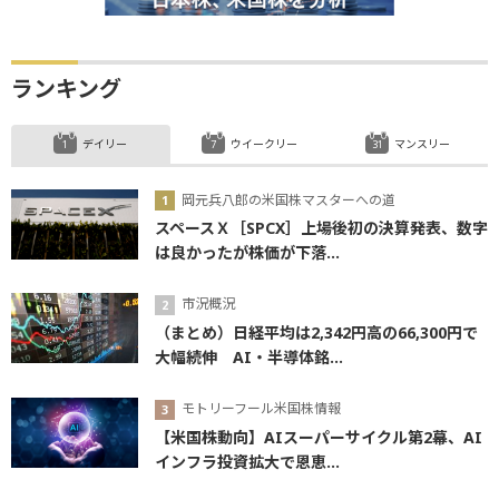
ランキング
デイリー
ウイークリー
マンスリー
岡元兵八郎の米国株マスターへの道
スペースＸ［SPCX］上場後初の決算発表、数字
は良かったが株価が下落...
市況概況
（まとめ）日経平均は2,342円高の66,300円で
大幅続伸 AI・半導体銘...
モトリーフール米国株情報
【米国株動向】AIスーパーサイクル第2幕、AI
インフラ投資拡大で恩恵...