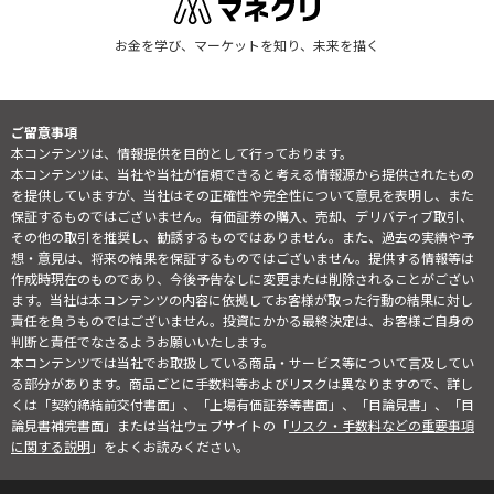
お金を学び、マーケットを知り、未来を描く
ご留意事項
本コンテンツは、情報提供を目的として行っております。
本コンテンツは、当社や当社が信頼できると考える情報源から提供されたもの
を提供していますが、当社はその正確性や完全性について意見を表明し、また
保証するものではございません。有価証券の購入、売却、デリバティブ取引、
その他の取引を推奨し、勧誘するものではありません。また、過去の実績や予
想・意見は、将来の結果を保証するものではございません。提供する情報等は
作成時現在のものであり、今後予告なしに変更または削除されることがござい
ます。当社は本コンテンツの内容に依拠してお客様が取った行動の結果に対し
責任を負うものではございません。投資にかかる最終決定は、お客様ご自身の
判断と責任でなさるようお願いいたします。
本コンテンツでは当社でお取扱している商品・サービス等について言及してい
る部分があります。商品ごとに手数料等およびリスクは異なりますので、詳し
くは「契約締結前交付書面」、「上場有価証券等書面」、「目論見書」、「目
論見書補完書面」または当社ウェブサイトの「
リスク・手数料などの重要事項
に関する説明
」をよくお読みください。