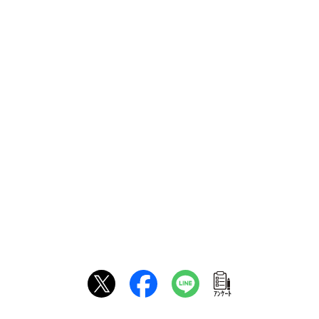
ｱﾝｹｰﾄ