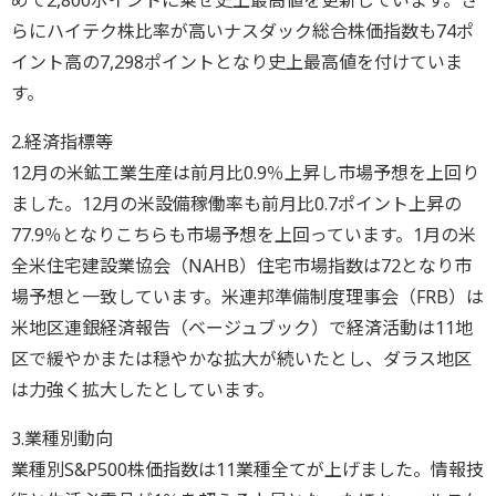
めて2,800ポイントに乗せ史上最高値を更新しています。さ
らにハイテク株比率が高いナスダック総合株価指数も74ポ
イント高の7,298ポイントとなり史上最高値を付けていま
す。
2.経済指標等
12月の米鉱工業生産は前月比0.9％上昇し市場予想を上回り
ました。12月の米設備稼働率も前月比0.7ポイント上昇の
77.9％となりこちらも市場予想を上回っています。1月の米
全米住宅建設業協会（NAHB）住宅市場指数は72となり市
場予想と一致しています。米連邦準備制度理事会（FRB）は
米地区連銀経済報告（ベージュブック）で経済活動は11地
区で緩やかまたは穏やかな拡大が続いたとし、ダラス地区
は力強く拡大したとしています。
3.業種別動向
業種別S&P500株価指数は11業種全てが上げました。情報技