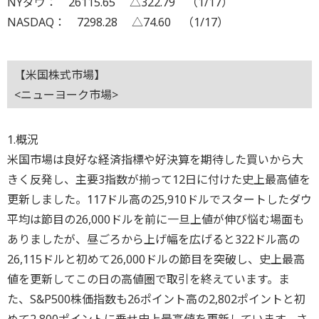
NYダウ： 26115.65 △322.79 （1/17）
NASDAQ： 7298.28 △74.60 （1/17）
【米国株式市場】
<ニューヨーク市場>
1.概況
米国市場は良好な経済指標や好決算を期待した買いから大
きく反発し、主要3指数が揃って12日に付けた史上最高値を
更新しました。117ドル高の25,910ドルでスタートしたダウ
平均は節目の26,000ドルを前に一旦上値が伸び悩む場面も
ありましたが、昼ごろから上げ幅を広げると322ドル高の
26,115ドルと初めて26,000ドルの節目を突破し、史上最高
値を更新してこの日の高値圏で取引を終えています。ま
た、S&P500株価指数も26ポイント高の2,802ポイントと初