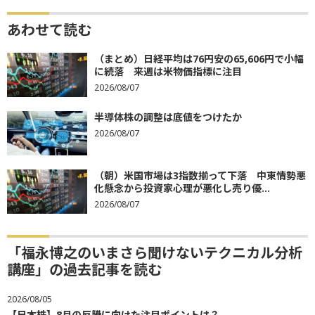
あわせて読む
（まとめ）日経平均は76円安の65,606円で小幅
に続落 来週は米物価指標に注目
2026/08/07
半導体株の調整は底値をつけたか
2026/08/07
（朝）米国市場は3指数揃って下落 中東情勢悪
化懸念から投資家心理が悪化し売り優...
2026/08/07
「福永博之のいまさら聞けないテクニカル分析
講座」の過去記事を読む
2026/08/05
【日本株】8月の反騰に向けた注目ポイントは？