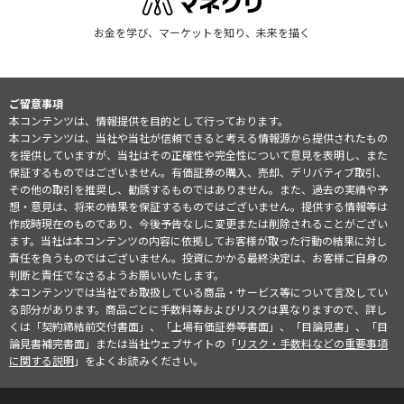
お金を学び、マーケットを知り、未来を描く
ご留意事項
本コンテンツは、情報提供を目的として行っております。
本コンテンツは、当社や当社が信頼できると考える情報源から提供されたもの
を提供していますが、当社はその正確性や完全性について意見を表明し、また
保証するものではございません。有価証券の購入、売却、デリバティブ取引、
その他の取引を推奨し、勧誘するものではありません。また、過去の実績や予
想・意見は、将来の結果を保証するものではございません。提供する情報等は
作成時現在のものであり、今後予告なしに変更または削除されることがござい
ます。当社は本コンテンツの内容に依拠してお客様が取った行動の結果に対し
責任を負うものではございません。投資にかかる最終決定は、お客様ご自身の
判断と責任でなさるようお願いいたします。
本コンテンツでは当社でお取扱している商品・サービス等について言及してい
る部分があります。商品ごとに手数料等およびリスクは異なりますので、詳し
くは「契約締結前交付書面」、「上場有価証券等書面」、「目論見書」、「目
論見書補完書面」または当社ウェブサイトの「
リスク・手数料などの重要事項
に関する説明
」をよくお読みください。