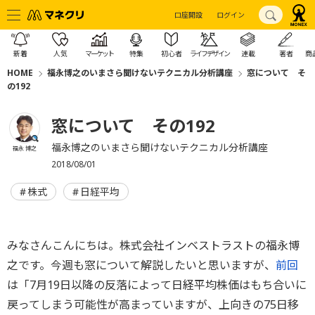
口座開設
ログイン
新着
人気
マーケット
特集
初心者
ライフデザイン
連載
著者
商
HOME
福永博之のいまさら聞けないテクニカル分析講座
窓について そ
の192
窓について その192
福永博之のいまさら聞けないテクニカル分析講座
福永 博之
2018/08/01
株式
日経平均
みなさんこんにちは。株式会社インベストラストの福永博
之です。今週も窓について解説したいと思いますが、
前回
は「7月19日以降の反落によって日経平均株価はもち合いに
戻ってしまう可能性が高まっていますが、上向きの75日移