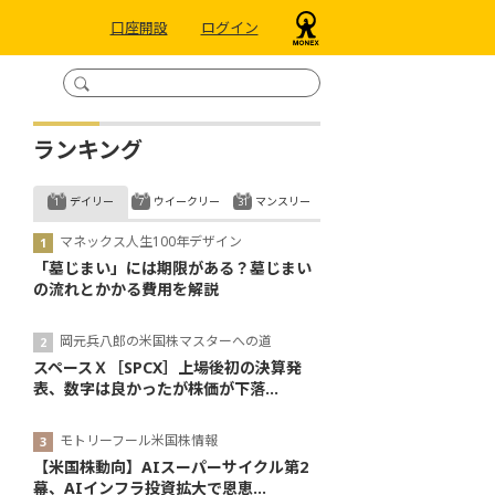
口座開設
ログイン
ランキング
デイリー
ウイークリー
マンスリー
マネックス人生100年デザイン
「墓じまい」には期限がある？墓じまい
の流れとかかる費用を解説
岡元兵八郎の米国株マスターへの道
スペースＸ［SPCX］上場後初の決算発
表、数字は良かったが株価が下落...
モトリーフール米国株情報
【米国株動向】AIスーパーサイクル第2
幕、AIインフラ投資拡大で恩恵...