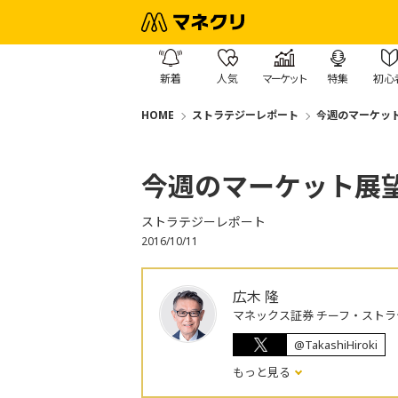
新着
人気
マーケット
特集
初心
HOME
ストラテジーレポート
今週のマーケッ
今週のマーケット展
ストラテジーレポート
2016/10/11
広木 隆
マネックス証券 チーフ・ストラ
@TakashiHiroki
もっと見る