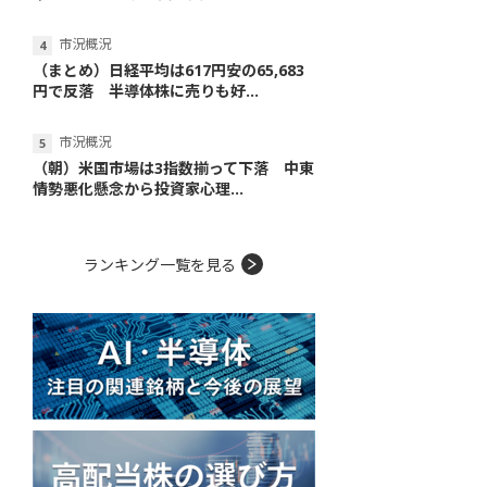
市況概況
（まとめ）日経平均は617円安の65,683
円で反落 半導体株に売りも好...
市況概況
（朝）米国市場は3指数揃って下落 中東
情勢悪化懸念から投資家心理...
ランキング一覧を見る