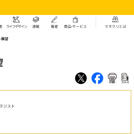
者
ライフデザイン
連載
著者
商
品・
サービス
マネクリとは
ト展望
望
印刷
ｱﾝｹｰﾄ
テジスト