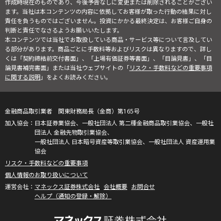
作成時現在のものであり、今後予告なしに変更または削除されることがござい
ます。当社は本コンテンツの内容に依拠してお客様が取った行動の結果に対し
責任を負うものではございません。投資にかかる最終決定は、お客様ご自身の
判断と責任でなさるようお願いいたします。
本コンテンツでは当社でお取扱している商品・サービス等について言及してい
る部分があります。商品ごとに手数料等およびリスクは異なりますので、詳し
くは「契約締結前交付書面」、「上場有価証券等書面」、「目論見書」、「目
論見書補完書面」または当社ウェブサイトの「
リスク・手数料などの重要事項
に関する説明
」をよくお読みください。
金融商品取引業者 関東財務局長（金商）第165号
日本証券業協会、一般社団法人 第二種金融商品取引業協会、一般社
団法人 金融先物取引業協会、
一般社団法人 日本暗号資産等取引業協会、一般社団法人 資産運用業
協会
リスク・手数料などの重要事項
個人情報のお取り扱いについて
マネックス証券株式会社
会社概要
お問合せ
ヘルプ（通知の登録・解除）