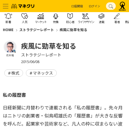
口座開設
ログイン
新着
人気
マーケット
特集
初心者
ライフデザイン
連載
著者
商
HOME
ストラテジーレポート
疾風に勁草を知る
疾風に勁草を知る
ストラテジーレポート
広木 隆
2015/06/08
株式
マネックス
私の履歴書
日経新聞に月替わりで連載される「私の履歴書」。先々月
はニトリの創業者・似鳥昭雄氏の「履歴書」が大きな反響
を呼んだ。起業家や芸術家など、凡人の枠に収まらない波