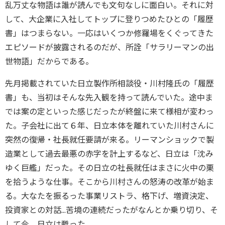
乱万丈な物語は誰が読んでも文句なしに面白い。それに対
して、大企業に入社してトップに登りつめたひとの「履歴
書」はつまらない。一応はいくつか修羅場をくぐってきた
エピソードが披露されるのだが、所詮「サラリーマンの出
世物語」だからである。
先月掲載されていた日立製作所相談役・川村隆氏の「履歴
書」も、当初はそんな先入観を持って読んでいた。途中ま
では案の定といった感じだったが終盤に来て様相が変わっ
た。子会社に出て６年、日立本体を離れていた川村さんに
突然の復帰・社長就任要請が来る。リーマンショックで製
造業として過去最悪の赤字を計上するなど、日立は「沈み
ゆく巨艦」だった。その日立の社長就任はまさに火中の栗
を拾うような仕事。そこから川村さんの怒涛の改革が始ま
る。大なたを振るった事業リストラ、格下げ、増資決定、
投資家との対話...苦境の連続だったがなんとか乗り切り、そ
して今、日立は甦った。