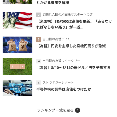
とかかる費用を解説
岡元兵八郎の米国株マスターへの道
【米国株】S&P500は高値を更新、「売らなけ
ればならない売り」が一巡...
吉田恒の為替デイリー
【為替】円安を主導した投機円売りが急減
吉田恒の為替ウイークリー
【為替】8/10～8/14の米ドル／円を予想する
ストラテジーレポート
半導体株の調整は底値をつけたか
ランキング一覧を見る