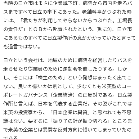
当時の日立市はまさに企業城下町。病院から市内を走るバ
スまですべて日立の傘下にあった。老舗料亭がつぶれた時
には、「君たちが利用してやらないからつぶれた。工場長
の責任だ」とＯＢから叱責されたという。兎に角、日立市
にあるものすべてに日立製作所の息がかかっていたと言って
も過言ではない。
日立という会社は、地域のために病院を経営したりバスを
走らせたり従業員のために運動会を催したりする。しか
し、そこには「株主のため」という発想はまったく出てこ
ない。良いか悪いかは別として、少なくとも米英型のコー
ポレートガバナンス（企業統治）の正反対である。日立製
作所と言えば、日本を代表する企業だ。その姿がこれでは
米英の投資家から、「日本企業は異質」と思われても不思
議はない。要するに「振り子の針が振り切れる」ところま
で米英の企業とは異質な反対方向に傾いてしまっていたの
である。