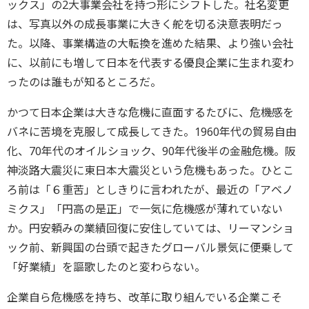
ックス」の2大事業会社を持つ形にシフトした。社名変更
は、写真以外の成長事業に大きく舵を切る決意表明だっ
た。以降、事業構造の大転換を進めた結果、より強い会社
に、以前にも増して日本を代表する優良企業に生まれ変わ
ったのは誰もが知るところだ。
かつて日本企業は大きな危機に直面するたびに、危機感を
バネに苦境を克服して成長してきた。1960年代の貿易自由
化、70年代のオイルショック、90年代後半の金融危機。阪
神淡路大震災に東日本大震災という危機もあった。ひとこ
ろ前は「６重苦」としきりに言われたが、最近の「アベノ
ミクス」「円高の是正」で一気に危機感が薄れていない
か。円安頼みの業績回復に安住していては、リーマンショ
ック前、新興国の台頭で起きたグローバル景気に便乗して
「好業績」を謳歌したのと変わらない。
企業自ら危機感を持ち、改革に取り組んでいる企業こそ