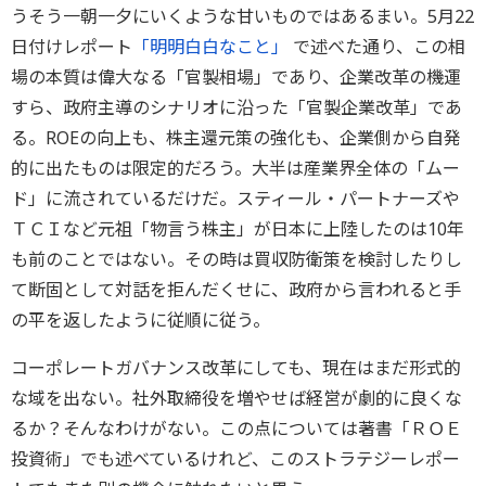
うそう一朝一夕にいくような甘いものではあるまい。5月22
日付けレポート
「明明白白なこと」
で述べた通り、この相
場の本質は偉大なる「官製相場」であり、企業改革の機運
すら、政府主導のシナリオに沿った「官製企業改革」であ
る。ROEの向上も、株主還元策の強化も、企業側から自発
的に出たものは限定的だろう。大半は産業界全体の「ムー
ド」に流されているだけだ。スティール・パートナーズや
ＴＣＩなど元祖「物言う株主」が日本に上陸したのは10年
も前のことではない。その時は買収防衛策を検討したりし
て断固として対話を拒んだくせに、政府から言われると手
の平を返したように従順に従う。
コーポレートガバナンス改革にしても、現在はまだ形式的
な域を出ない。社外取締役を増やせば経営が劇的に良くな
るか？そんなわけがない。この点については著書「ＲＯＥ
投資術」でも述べているけれど、このストラテジーレポー