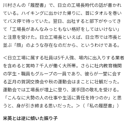
川村さんの「履歴書」で、日立の工場長時代の話が書かれ
ている。ハイキングに出かけた帰りに、首にタオルを巻い
てバス停で待っていた。翌日、出社すると部下がやってき
て「工場長があんなみっともない格好をしてはいけない」
と注意を受けた。日立工場長といえば、日立市では市長と
並ぶ「顔」のような存在なのだから、というわけである。
＜日立工場に属する社員は5千人強、場内に出入りする業者
を含めると常時７千人が働く大所帯。さらに社内教育機関
の学生・職員もグループの一員であり、彼らが一堂に会す
る正月の賀詞交換会や秋の運動会はまことに壮観だった。
運動会では工場長が壇上に登り、選手団の敬礼を受ける。
「こんなに大勢の人の仕事や生活に責任を持つのか」と思
うと、身が引き締まる思いだった。＞（「私の履歴書」）
米英とは逆に傾いた振り子