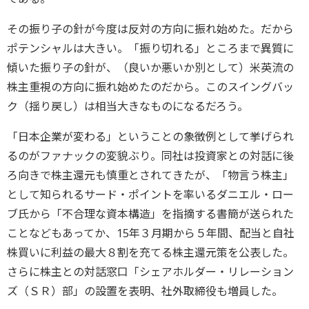
その振り子の針が今度は反対の方向に振れ始めた。だから
ポテンシャルは大きい。「振り切れる」ところまで異質に
傾いた振り子の針が、（良いか悪いか別として）米英流の
株主重視の方向に振れ始めたのだから。このスイングバッ
ク（揺り戻し）は相当大きなものになるだろう。
「日本企業が変わる」ということの象徴例として挙げられ
るのがファナックの変貌ぶり。同社は投資家との対話に後
ろ向きで株主還元も慎重とされてきたが、「物言う株主」
として知られるサード・ポイントを率いるダニエル・ロー
ブ氏から「不合理な資本構造」を指摘する書簡が送られた
ことなどもあってか、15年３月期から５年間、配当と自社
株買いに利益の最大８割を充てる株主還元策を公表した。
さらに株主との対話窓口「シェアホルダー・リレーション
ズ（ＳＲ）部」の設置を表明、社外取締役も増員した。