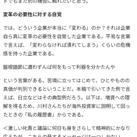
トでもまた別の機会に触れたいと思う。
変革の必要性に対する自覚
では、どういう企業が本当に「変わる」のか？それは企業
自ら真に変革の必要性を自覚した企業である。平易な言葉
で言えば、「変わらなければ潰れてしまう」くらいの危機
感を持った企業である。
盤根錯節に遭わずんば何をもって利器を分かたんや
という言葉がある。苦境に立ってはじめて、ひとやものの
真価が判別できるということだ。本稿で引いてきた例で言
えば、日立などはその典型例だろう。以下は、増資への理
解を得るため、川村さんたちが海外投資家に説明して回っ
たときの「私の履歴書」からである。
＜激しい叱責と議論に何日も身をさらして精神的にかなり
応えたが、こちらの発するメッセージは一つしかない。