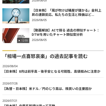
2026/08/05
【日本株】「風が吹けば桶屋が儲かる」金利上
昇の連鎖反応。私たちの生活と株価はど...
2026/08/05
【動画解説】AIで探る 過去の類似チャート：
DTWを用いたチャート類似度分析
2026/08/05
12:55
「相場一点喜怒哀楽」の過去記事を読む
2026/08/04
【日本株】8月は前半高・後半安となる可能性、高値掴みに注意か
2026/07/28
【為替・日本株】米ドル／円のじり高は、株買いの主要因か
2026/07/21
【日本株】内需系銘柄は至って平静