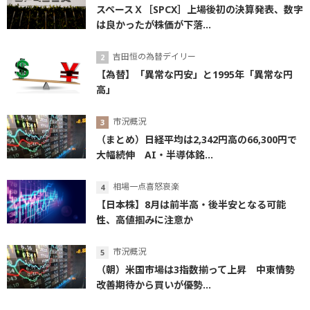
スペースＸ［SPCX］上場後初の決算発表、数字
は良かったが株価が下落...
吉田恒の為替デイリー
【為替】「異常な円安」と1995年「異常な円
高」
市況概況
（まとめ）日経平均は2,342円高の66,300円で
大幅続伸 AI・半導体銘...
相場一点喜怒哀楽
【日本株】8月は前半高・後半安となる可能
性、高値掴みに注意か
市況概況
（朝）米国市場は3指数揃って上昇 中東情勢
改善期待から買いが優勢...