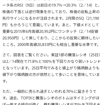
ータ系のRSI（9日）は前日の19.7％→20.3％（2／14）と、
株価の下落とは逆行現象を示しており、株価の反転上昇の
先行サインになるかが注目されます。2月限のSQ（21,190
円）もかろうじて意識しています。あと、下値メドとして
重要な2015年6月高値20,952円にワンタッチ（2／14安値
20,950円）して戻しており、ここからの反発に期待したい
ところ。2000年高値20,833円にも相当し重要な水準です。
さて、図表をご覧ください。東証1部の騰落レシオ（25日）
は2／14現在で71.8％と100％を下回りかなり弱いトレンド
となっています。25日平均でみると値上がり銘柄数よりも
値下がり銘柄数の方が依然として多いことを意味していま
す。
ただ、一般的に売られ過ぎといわれる70％に届きそうで
す。過去、TOPIXと騰落レシオのボトムはタイミングがほ
ぼ一致する傾向が強く、概ね騰落レシオが70％を下回る水