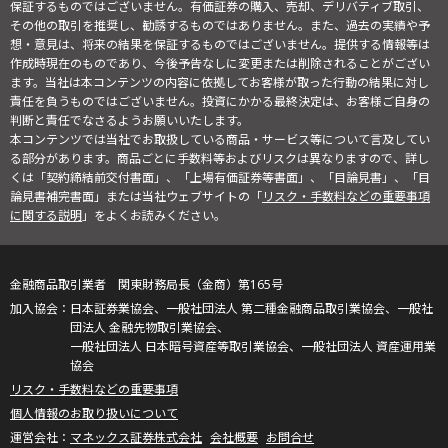
保証するものではございません。有価証券の購入、売却、デリバティブ取引、
その他の取引を推奨し、勧誘するものではありません。また、過去の実績や予
想・意見は、将来の結果を保証するものではございません。提供する情報等は
作成時現在のものであり、今後予告なしに変更または削除されることがござい
ます。当社は本コンテンツの内容に依拠してお客様が取った行動の結果に対し
責任を負うものではございません。投資にかかる最終決定は、お客様ご自身の
判断と責任でなさるようお願いいたします。
本コンテンツでは当社でお取扱している商品・サービス等について言及してい
る部分があります。商品ごとに手数料等およびリスクは異なりますので、詳し
くは「契約締結前交付書面」、「上場有価証券等書面」、「目論見書」、「目
論見書補完書面」または当社ウェブサイトの「
リスク・手数料などの重要事項
に関する説明
」をよくお読みください。
金融商品取引業者 関東財務局長（金商）第165号
日本証券業協会、一般社団法人 第二種金融商品取引業協会、一般社
団法人 金融先物取引業協会、
一般社団法人 日本暗号資産等取引業協会、一般社団法人 資産運用業
協会
リスク・手数料などの重要事項
個人情報のお取り扱いについて
マネックス証券株式会社
会社概要
お問合せ