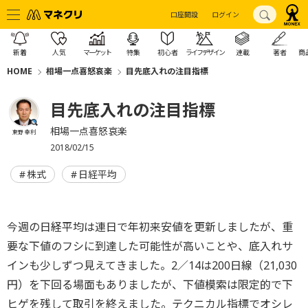
口座開設
ログイン
新着
人気
マーケット
特集
初心者
ライフデザイン
連載
著者
商
HOME
相場一点喜怒哀楽
目先底入れの注目指標
目先底入れの注目指標
相場一点喜怒哀楽
東野 幸利
2018/02/15
株式
日経平均
今週の日経平均は連日で年初来安値を更新しましたが、重
要な下値のフシに到達した可能性が高いことや、底入れサ
インも少しずつ見えてきました。2／14は200日線（21,030
円）を下回る場面もありましたが、下値模索は限定的で下
ヒゲを残して取引を終えました。テクニカル指標でオシレ