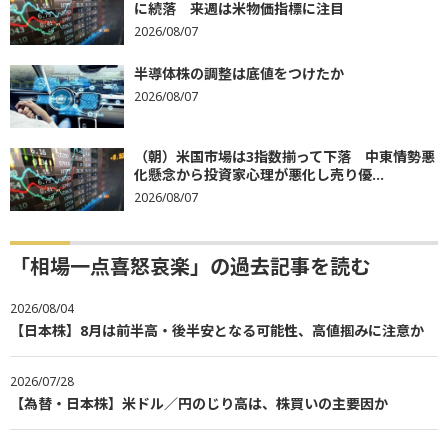
に続落 来週は米物価指標に注目
2026/08/07
半導体株の調整は底値をつけたか
2026/08/07
（朝）米国市場は3指数揃って下落 中東情勢悪
化懸念から投資家心理が悪化し売り優...
2026/08/07
「相場一点喜怒哀楽」の過去記事を読む
2026/08/04
【日本株】8月は前半高・後半安となる可能性、高値掴みに注意か
2026/07/28
【為替・日本株】米ドル／円のじり高は、株買いの主要因か