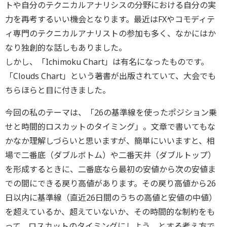
トや自分のテクニカルアナリシスの分野における自分の実
力を再考するいい機会となります。最近はFXやコモディテ
ィ専門のテクニカルアナリストの参加も多く、なかにはか
なり独創的な話しもありました。
しかし、「Ichimoku Chart」は有名になったものです。
「Clouds Chart」という著書が出版されていて、大会でも
ちらほらと目に付きました。
今回の私のテーマは、「26の基準線を使ったポジション乗
せと時間的ロスカットのタイミング」。文章で書いてもな
かなか理解しづらいと思いますが、簡単にいいますと、相
場で二番底（ダブルボトム）や二番天井（ダブルトップ）
を形成するときに、二番底なら最初の安値から次の安値ま
での間にできる戻り高値があります。その戻り高値から26
日以内に基準線（直近26日間のうちの高値と安値の中値）
を超えているか、超えていないか、その時間的な制約をも
って、ロスカットのタイミングにしよう、とする考え方で