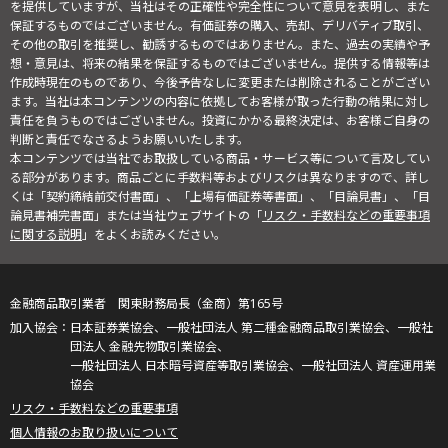
を提供していますが、当社はその正確性や完全性について意見を表明し、また
保証するものではございません。有価証券の購入、売却、デリバティブ取引、
その他の取引を推奨し、勧誘するものではありません。また、過去の実績や予
想・意見は、将来の結果を保証するものではございません。提供する情報等は
作成時現在のものであり、今後予告なしに変更または削除されることがござい
ます。当社は本コンテンツの内容に依拠してお客様が取った行動の結果に対し
責任を負うものではございません。投資にかかる最終決定は、お客様ご自身の
判断と責任でなさるようお願いいたします。
本コンテンツでは当社でお取扱している商品・サービス等について言及してい
る部分があります。商品ごとに手数料等およびリスクは異なりますので、詳し
くは「契約締結前交付書面」、「上場有価証券等書面」、「目論見書」、「目
論見書補完書面」または当社ウェブサイトの「
リスク・手数料などの重要事項
に関する説明
」をよくお読みください。
金融商品取引業者 関東財務局長（金商）第165号
日本証券業協会、一般社団法人 第二種金融商品取引業協会、一般社
団法人 金融先物取引業協会、
一般社団法人 日本暗号資産等取引業協会、一般社団法人 資産運用業
協会
リスク・手数料などの重要事項
個人情報のお取り扱いについて