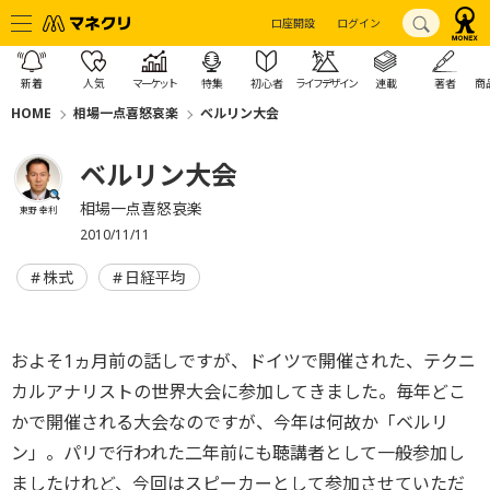
口座開設
ログイン
新着
人気
マーケット
特集
初心者
ライフデザイン
連載
著者
商
HOME
相場一点喜怒哀楽
ベルリン大会
ベルリン大会
相場一点喜怒哀楽
東野 幸利
2010/11/11
株式
日経平均
およそ1ヵ月前の話しですが、ドイツで開催された、テクニ
カルアナリストの世界大会に参加してきました。毎年どこ
かで開催される大会なのですが、今年は何故か「ベルリ
ン」。パリで行われた二年前にも聴講者として一般参加し
ましたけれど、今回はスピーカーとして参加させていただ