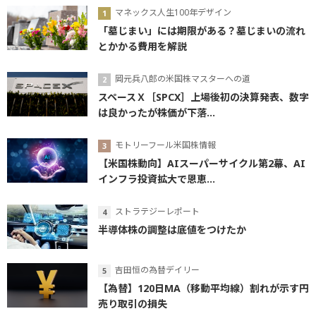
マネックス人生100年デザイン
「墓じまい」には期限がある？墓じまいの流れ
とかかる費用を解説
岡元兵八郎の米国株マスターへの道
スペースＸ［SPCX］上場後初の決算発表、数字
は良かったが株価が下落...
モトリーフール米国株情報
【米国株動向】AIスーパーサイクル第2幕、AI
インフラ投資拡大で恩恵...
ストラテジーレポート
半導体株の調整は底値をつけたか
吉田恒の為替デイリー
【為替】120日MA（移動平均線）割れが示す円
売り取引の損失