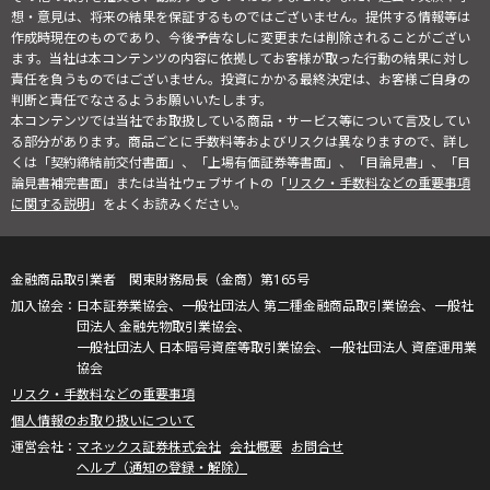
想・意見は、将来の結果を保証するものではございません。提供する情報等は
作成時現在のものであり、今後予告なしに変更または削除されることがござい
ます。当社は本コンテンツの内容に依拠してお客様が取った行動の結果に対し
責任を負うものではございません。投資にかかる最終決定は、お客様ご自身の
判断と責任でなさるようお願いいたします。
本コンテンツでは当社でお取扱している商品・サービス等について言及してい
る部分があります。商品ごとに手数料等およびリスクは異なりますので、詳し
くは「契約締結前交付書面」、「上場有価証券等書面」、「目論見書」、「目
論見書補完書面」または当社ウェブサイトの「
リスク・手数料などの重要事項
に関する説明
」をよくお読みください。
金融商品取引業者 関東財務局長（金商）第165号
日本証券業協会、一般社団法人 第二種金融商品取引業協会、一般社
団法人 金融先物取引業協会、
一般社団法人 日本暗号資産等取引業協会、一般社団法人 資産運用業
協会
リスク・手数料などの重要事項
個人情報のお取り扱いについて
マネックス証券株式会社
会社概要
お問合せ
ヘルプ（通知の登録・解除）