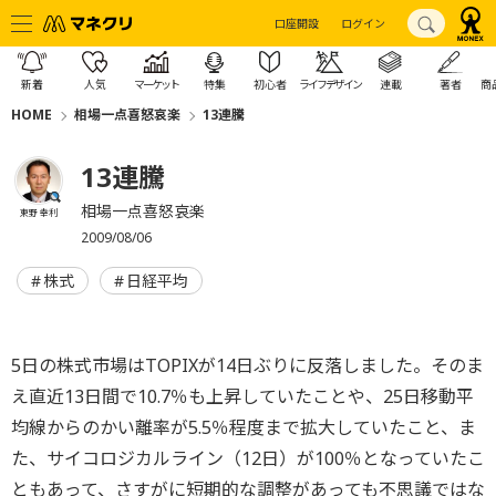
口座開設
ログイン
新着
人気
マーケット
特集
初心者
ライフデザイン
連載
著者
商
HOME
相場一点喜怒哀楽
13連騰
13連騰
相場一点喜怒哀楽
東野 幸利
2009/08/06
株式
日経平均
5日の株式市場はTOPIXが14日ぶりに反落しました。そのま
え直近13日間で10.7％も上昇していたことや、25日移動平
均線からのかい離率が5.5％程度まで拡大していたこと、ま
た、サイコロジカルライン（12日）が100％となっていたこ
ともあって、さすがに短期的な調整があっても不思議ではな