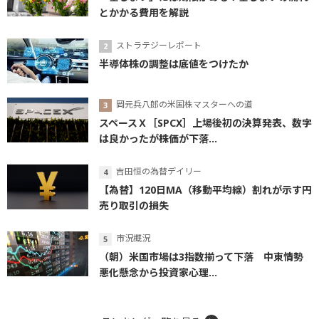
とかかる費用を解説
ストラテジーレポート
半導体株の調整は底値をつけたか
岡元兵八郎の米国株マスターへの道
スペースＸ［SPCX］上場後初の決算発表、数字
は良かったが株価が下落...
吉田恒の為替デイリー
【為替】120日MA（移動平均線）割れが示す円
売り取引の損失
市況概況
（朝）米国市場は3指数揃って下落 中東情勢
悪化懸念から投資家心理...