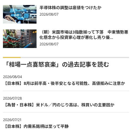
半導体株の調整は底値をつけたか
2026/08/07
（朝）米国市場は3指数揃って下落 中東情勢悪
化懸念から投資家心理が悪化し売り優...
2026/08/07
「相場一点喜怒哀楽」の過去記事を読む
2026/08/04
【日本株】8月は前半高・後半安となる可能性、高値掴みに注意か
2026/07/28
【為替・日本株】米ドル／円のじり高は、株買いの主要因か
2026/07/21
【日本株】内需系銘柄は至って平静