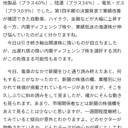
他製品（プラス4.0％）、陸運（プラス3.6％）、電気・ガス
（プラス0.9％）でした。第1四半期の決算発表で業績改善
が確認できた自動車、ハイテク、金融などが大幅に上昇す
る一方、内需ディフェンシブ株や、業績低迷の海運株が伸
び悩んでいたのがよく分かりますね。
今日は引き続き輸出関連株に強いものが目立ちました
が、出遅れ感の強い内需ディフェンシブ株を選好する流れ
がこの先強まる可能性もあります。
今日、電車のなかで新聞をひと通り読み終えたあと、何
もすることがなかったので、新聞の株価の欄、業種別に分
かれて株価が掲載されているページがありますが、そこを
久しぶりに斜め読みをして見ましたが、確かにそんな動き
も見られます。あまり、市場関係者などは新聞の株価欄を
あえて見ることは少ないと思いますが、一週間程度継続し
てみていると傾向が意外とわかりますよ。どのセクターが
物色されているか、どんなテーマが中心かが感じとしてわ