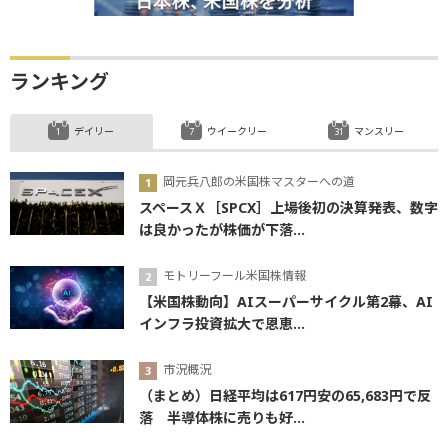
ランキング
デイリー
ウイークリー
マンスリー
岡元兵八郎の米国株マスターへの道
スペースＸ［SPCX］上場後初の決算発表、数字
は良かったが株価が下落...
モトリーフール米国株情報
【米国株動向】AIスーパーサイクル第2幕、AI
インフラ投資拡大で恩恵...
市況概況
（まとめ）日経平均は617円安の65,683円で反
落 半導体株に売りも好...