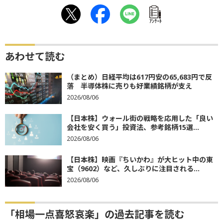
ｱﾝｹｰﾄ
あわせて読む
（まとめ）日経平均は617円安の65,683円で反
落 半導体株に売りも好業績銘柄が支え
2026/08/06
【日本株】ウォール街の戦略を応用した「良い
会社を安く買う」投資法、参考銘柄15選...
2026/08/06
【日本株】映画『ちいかわ』が大ヒット中の東
宝（9602）など、久しぶりに注目される...
2026/08/06
「相場一点喜怒哀楽」の過去記事を読む