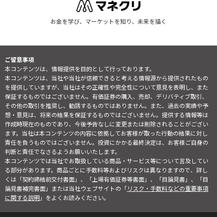
お金を学び、マーケットを知り、未来を描く
ご留意事項
本コンテンツは、情報提供を目的として行っております。
本コンテンツは、当社や当社が信頼できると考える情報源から提供されたもの
を提供していますが、当社はその正確性や完全性について意見を表明し、また
保証するものではございません。有価証券の購入、売却、デリバティブ取引、
その他の取引を推奨し、勧誘するものではありません。また、過去の実績や予
想・意見は、将来の結果を保証するものではございません。提供する情報等は
作成時現在のものであり、今後予告なしに変更または削除されることがござい
ます。当社は本コンテンツの内容に依拠してお客様が取った行動の結果に対し
責任を負うものではございません。投資にかかる最終決定は、お客様ご自身の
判断と責任でなさるようお願いいたします。
本コンテンツでは当社でお取扱している商品・サービス等について言及してい
る部分があります。商品ごとに手数料等およびリスクは異なりますので、詳し
くは「契約締結前交付書面」、「上場有価証券等書面」、「目論見書」、「目
論見書補完書面」または当社ウェブサイトの「
リスク・手数料などの重要事項
に関する説明
」をよくお読みください。