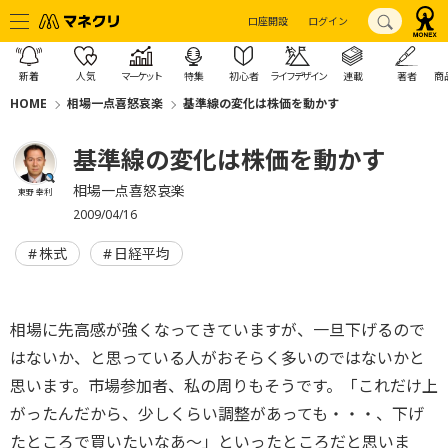
口座開設
ログイン
新着
人気
マーケット
特集
初心者
ライフデザイン
連載
著者
商
HOME
相場一点喜怒哀楽
基準線の変化は株価を動かす
基準線の変化は株価を動かす
相場一点喜怒哀楽
東野 幸利
2009/04/16
株式
日経平均
相場に先高感が強くなってきていますが、一旦下げるので
はないか、と思っている人がおそらく多いのではないかと
思います。市場参加者、私の周りもそうです。「これだけ上
がったんだから、少しくらい調整があっても・・・、下げ
たところで買いたいなあ～」といったところだと思いま