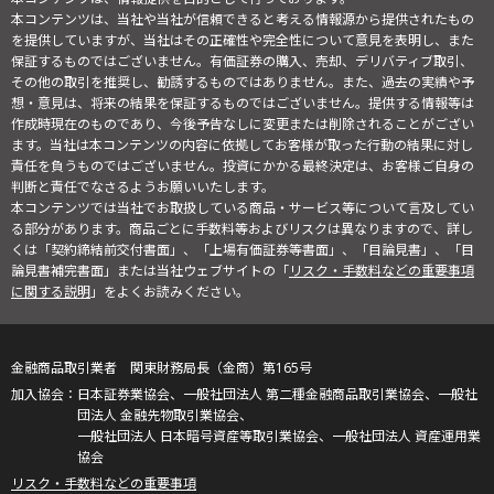
本コンテンツは、当社や当社が信頼できると考える情報源から提供されたもの
を提供していますが、当社はその正確性や完全性について意見を表明し、また
保証するものではございません。有価証券の購入、売却、デリバティブ取引、
その他の取引を推奨し、勧誘するものではありません。また、過去の実績や予
想・意見は、将来の結果を保証するものではございません。提供する情報等は
作成時現在のものであり、今後予告なしに変更または削除されることがござい
ます。当社は本コンテンツの内容に依拠してお客様が取った行動の結果に対し
責任を負うものではございません。投資にかかる最終決定は、お客様ご自身の
判断と責任でなさるようお願いいたします。
本コンテンツでは当社でお取扱している商品・サービス等について言及してい
る部分があります。商品ごとに手数料等およびリスクは異なりますので、詳し
くは「契約締結前交付書面」、「上場有価証券等書面」、「目論見書」、「目
論見書補完書面」または当社ウェブサイトの「
リスク・手数料などの重要事項
に関する説明
」をよくお読みください。
金融商品取引業者 関東財務局長（金商）第165号
日本証券業協会、一般社団法人 第二種金融商品取引業協会、一般社
団法人 金融先物取引業協会、
一般社団法人 日本暗号資産等取引業協会、一般社団法人 資産運用業
協会
リスク・手数料などの重要事項