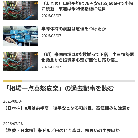
（まとめ）日経平均は76円安の65,606円で小幅
に続落 来週は米物価指標に注目
2026/08/07
半導体株の調整は底値をつけたか
2026/08/07
（朝）米国市場は3指数揃って下落 中東情勢悪
化懸念から投資家心理が悪化し売り優...
2026/08/07
「相場一点喜怒哀楽」の過去記事を読む
2026/08/04
【日本株】8月は前半高・後半安となる可能性、高値掴みに注意か
2026/07/28
【為替・日本株】米ドル／円のじり高は、株買いの主要因か