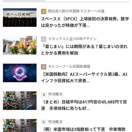
岡元兵八郎の米国株マスターへの道
スペースＸ［SPCX］上場後初の決算発表、数字
は良かったが株価が下落...
マネックス人生100年デザイン
「墓じまい」には期限がある？墓じまいの流れ
とかかる費用を解説
モトリーフール米国株情報
【米国株動向】AIスーパーサイクル第2幕、AI
インフラ投資拡大で恩恵...
市況概況
（まとめ）日経平均は617円安の65,683円で反
落 半導体株に売りも好...
市況概況
（朝）米国市場は3指数揃って下落 中東情勢