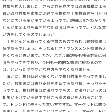
対象も拡大しました。さらに自民党内では取得機構による
買い取り対象を市場に流通する株式や上場投資信託（ETF）
などに広げる案が出ているようです。詳細はまだわかりま
せんが年金よりも瞬間的な期待度は高そうです。どんな買
い方をしてくるのでしょうか。
上をどんどん買ってくる性質のものであれば乗数効果は
多少あるでしょう。そうなるとアナウンスメント効果も大
きくなると思います。ただ、バブル崩壊後も株価対策は何
度もやってきており、今回も一時的な効果に終わるので
は、といった冷ややかな見方も少なくありません。
確かに、株価低迷が続くなかで株価対策をやってきまし
たが、数年後には再び安値を更新するあり様。そうりゃそ
うですよ、株価対策は逆張りですもの。逆張りというのは
相場が下げている途中で値ごろ感の買いを入れることで
す。トレンドに逆らった買い方ですね。マーケットは嘘つ
きません。起きていることはすべて正しく、マーケットは