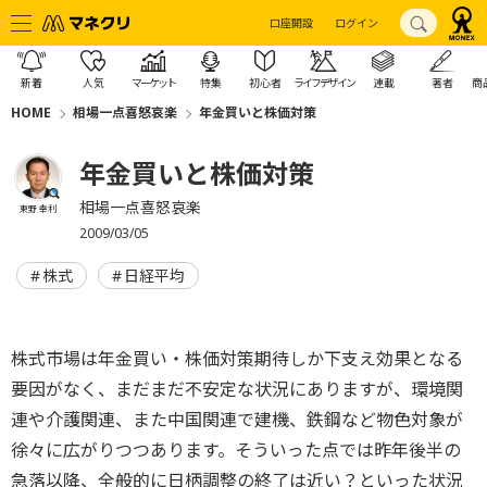
口座開設
ログイン
新着
人気
マーケット
特集
初心者
ライフデザイン
連載
著者
商
HOME
相場一点喜怒哀楽
年金買いと株価対策
年金買いと株価対策
相場一点喜怒哀楽
東野 幸利
2009/03/05
株式
日経平均
株式市場は年金買い・株価対策期待しか下支え効果となる
要因がなく、まだまだ不安定な状況にありますが、環境関
連や介護関連、また中国関連で建機、鉄鋼など物色対象が
徐々に広がりつつあります。そういった点では昨年後半の
急落以降、全般的に日柄調整の終了は近い？といった状況