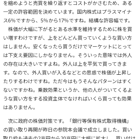
を縮めようと売買を繰り返すとコストがかさむため、ある
一定の許容範囲を決めています。国内株式はプラスマイナ
ス6％ですから、5％から17％ですね。結構な許容幅です。
株価が大幅に下がるとある水準を維持するために株を買
い増すわけですが、上をどんどん買っていくような買い方
はしません。安くなったら買うだけでマーケットにとって
は下支え要因にしかなりません。そういった意味では外人
の存在は大きいですよね。外人は上を平気で買ってきま
す。なので、外人買いが入るなどとの思惑で株価が上昇し
たりするわけですね。ただ今はもうそんなパターンはすく
ないですかね。乗数効果というか、他の人がついてくるよ
うな買い方をする投資主体でなければいくら買っても効果
はありません。
次に政府の株価対策です。「銀行等保有株式取得機構」
の買い取り再開が昨日の参院本会議で成立しました。買い
取り枠も過去の2兆円から20兆円に大幅に拡大し、買い付け