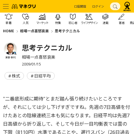
口座開設
ログイン
新着
人気
マーケット
特集
初心者
ライフデザイン
連載
著者
商
HOME
相場一点喜怒哀楽
思考テクニカル
思考テクニカル
相場一点喜怒哀楽
東野 幸利
2009/01/15
株式
日経平均
"二番底形成に期待"とまだ踏ん張り続けたいところです
が、それにしては少し下げすぎですね。先週の7日高値を付
けたあとの陰線連続三本も気になります。日経平均は先週7
日高値から折り返して、そして今日が一目均衡表では雲の
下限（8110円）水準であることや、遅行スパン（26日過去