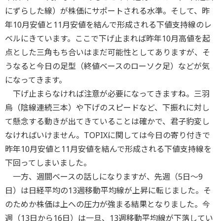
にずらした線）が株価にサポートされる水準。そして、昨
年10月安値と11月安値を結んで形成される下値支持線のレ
ベルにきています。ここで下げ止まれば昨年10月高値を起
点とした三角もち合いはまだ可能性としてありますが、そ
うなると今日の足型（終値ベースのローソク足）などが気
になってきます。
下げ止まらなければ注意が必要になってきますね。三羽
烏（陰線連続三本）や下げのスピードなど、下振れに対し
て懸念する動きが出てきていることは確かで、君子豹変し
なければいけません。TOPIXに関しては今日の寄り付きで
昨年10月安値と11月安値を結んで形成される下値支持線を
下回ってしまいました。
一方、週間ベースの話しになりますが、先週（5日～9
日）は日経平均の13週移動平均線が上昇に転じました。そ
のためか株価は上への圧力が強まる結果となりました。今
週（13日から16日）は一旦、13週移動平均線が下落してい