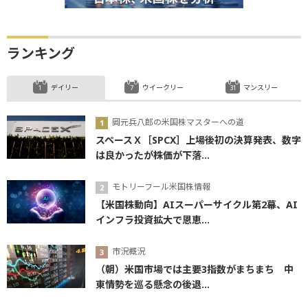
ランキング
デイリー
ウイークリー
マンスリー
岡元兵八郎の米国株マスターへの道
スペースＸ［SPCX］上場後初の決算発表、数字
は良かったが株価が下落...
モトリーフール米国株情報
【米国株動向】AIスーパーサイクル第2幕、AI
インフラ投資拡大で恩恵...
市況概況
（朝）米国市場では主要3指数がまちまち 中
東情勢を巡る懸念の後退...