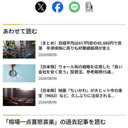
ｱﾝｹｰﾄ
あわせて読む
（まとめ）日経平均は617円安の65,683円で反
落 半導体株に売りも好業績銘柄が支え
2026/08/06
【日本株】ウォール街の戦略を応用した「良い
会社を安く買う」投資法、参考銘柄15選...
2026/08/06
【日本株】映画『ちいかわ』が大ヒット中の東
宝（9602）など、久しぶりに注目される...
2026/08/06
「相場一点喜怒哀楽」の過去記事を読む