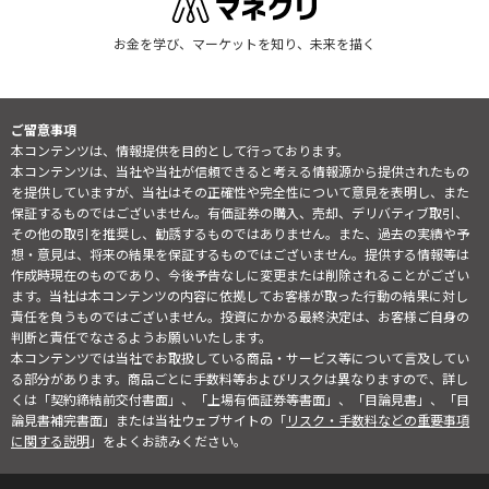
お金を学び、マーケットを知り、未来を描く
ご留意事項
本コンテンツは、情報提供を目的として行っております。
本コンテンツは、当社や当社が信頼できると考える情報源から提供されたもの
を提供していますが、当社はその正確性や完全性について意見を表明し、また
保証するものではございません。有価証券の購入、売却、デリバティブ取引、
その他の取引を推奨し、勧誘するものではありません。また、過去の実績や予
想・意見は、将来の結果を保証するものではございません。提供する情報等は
作成時現在のものであり、今後予告なしに変更または削除されることがござい
ます。当社は本コンテンツの内容に依拠してお客様が取った行動の結果に対し
責任を負うものではございません。投資にかかる最終決定は、お客様ご自身の
判断と責任でなさるようお願いいたします。
本コンテンツでは当社でお取扱している商品・サービス等について言及してい
る部分があります。商品ごとに手数料等およびリスクは異なりますので、詳し
くは「契約締結前交付書面」、「上場有価証券等書面」、「目論見書」、「目
論見書補完書面」または当社ウェブサイトの「
リスク・手数料などの重要事項
に関する説明
」をよくお読みください。