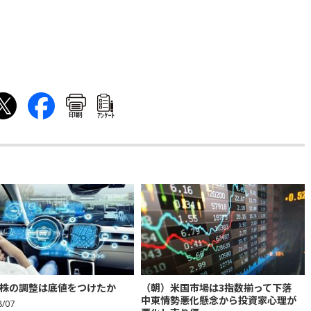
印刷
ｱﾝｹｰﾄ
株の調整は底値をつけたか
（朝）米国市場は3指数揃って下落
中東情勢悪化懸念から投資家心理が
8/07