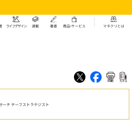
者
ライフデザイン
連載
著者
商
品・
サービス
マネクリとは
印刷
ｱﾝｹｰﾄ
サーチ チーフストラテジスト