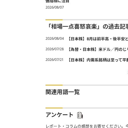
価指標に注目
2026/08/07
「相場一点喜怒哀楽」の過去記
2026/08/04
【日本株】8月は前半高・後半安
2026/07/28
【為替・日本株】米ドル／円のじ
2026/07/21
【日本株】内需系銘柄は至って平
関連用語一覧
アンケート
レポート・コラムの感想をお寄せください。