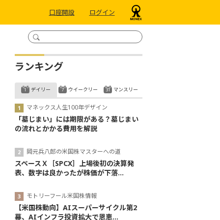
口座開設
ログイン
ランキング
デイリー
ウイークリー
マンスリー
マネックス人生100年デザイン
「墓じまい」には期限がある？墓じまい
の流れとかかる費用を解説
岡元兵八郎の米国株マスターへの道
スペースＸ［SPCX］上場後初の決算発
表、数字は良かったが株価が下落...
モトリーフール米国株情報
【米国株動向】AIスーパーサイクル第2
幕、AIインフラ投資拡大で恩恵...