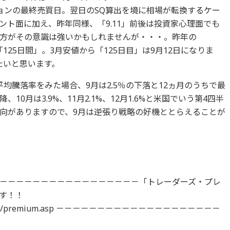
ンの最終売買日。翌日のSQ算出を境に相場が転換するケー
ント面に加え、昨年同様、「9.11」前後は投資家心理面でも
方がその意識は強いかもしれませんが・・・。昨年の
「125日間」。3月安値から「125日目」は9月12日になりま
たいと思います。
均騰落率をみた場合、9月は2.5％の下落と12ヵ月のうちで最
0月は3.9%、11月2.1%、12月1.6%と米国でいう第4四半
向がありますので、9月は逆張り戦略の好機ととらえることが
－－－－－－－－－－－－－－－－－「トレーダーズ・プレ
す！！
vice/goods/premium.asp －－－－－－－－－－－－－－－－－－－－