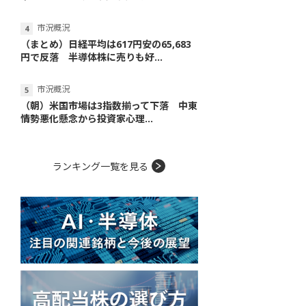
市況概況
（まとめ）日経平均は617円安の65,683
円で反落 半導体株に売りも好...
市況概況
（朝）米国市場は3指数揃って下落 中東
情勢悪化懸念から投資家心理...
ランキング一覧を見る