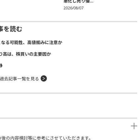
悪化し売り優...
2026/08/07
事を読む
となる可能性、高値掴みに注意か
り高は、株買いの主要因か
静
過去記事一覧を見る
今後の内容検討等に参考にさせていただきます。