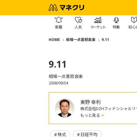
新着
人気
マーケット
特集
初心
HOME
相場一点喜怒哀楽
9.11
9.11
相場一点喜怒哀楽
2008/09/04
東野 幸利
株式会社DZHフィナンシャルリ
もっと見る
株式
日経平均