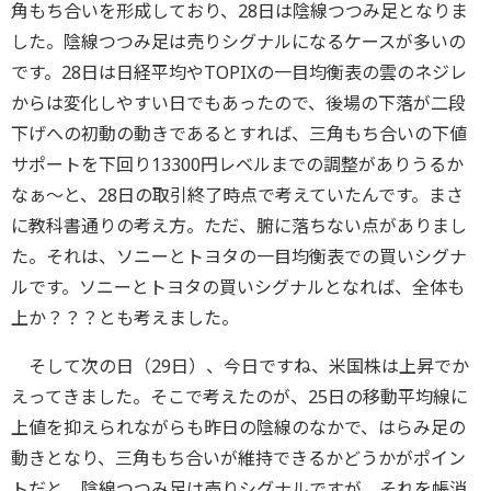
角もち合いを形成しており、28日は陰線つつみ足となりま
した。陰線つつみ足は売りシグナルになるケースが多いの
です。28日は日経平均やTOPIXの一目均衡表の雲のネジレ
からは変化しやすい日でもあったので、後場の下落が二段
下げへの初動の動きであるとすれば、三角もち合いの下値
サポートを下回り13300円レベルまでの調整がありうるか
なぁ～と、28日の取引終了時点で考えていたんです。まさ
に教科書通りの考え方。ただ、腑に落ちない点がありまし
た。それは、ソニーとトヨタの一目均衡表での買いシグナ
ルです。ソニーとトヨタの買いシグナルとなれば、全体も
上か？？？とも考えました。
そして次の日（29日）、今日ですね、米国株は上昇でか
えってきました。そこで考えたのが、25日の移動平均線に
上値を抑えられながらも昨日の陰線のなかで、はらみ足の
動きとなり、三角もち合いが維持できるかどうかがポイン
トだと。陰線つつみ足は売りシグナルですが、それを帳消