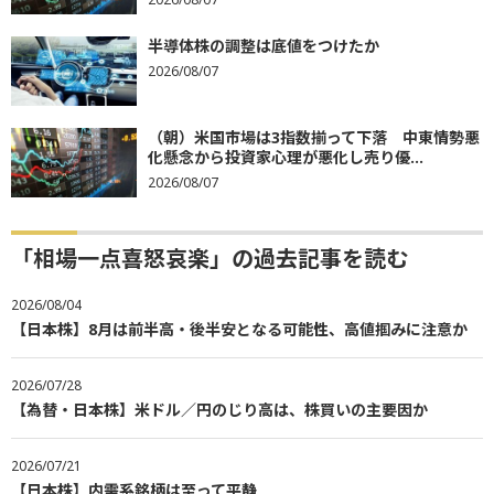
半導体株の調整は底値をつけたか
2026/08/07
（朝）米国市場は3指数揃って下落 中東情勢悪
化懸念から投資家心理が悪化し売り優...
2026/08/07
「相場一点喜怒哀楽」の過去記事を読む
2026/08/04
【日本株】8月は前半高・後半安となる可能性、高値掴みに注意か
2026/07/28
【為替・日本株】米ドル／円のじり高は、株買いの主要因か
2026/07/21
【日本株】内需系銘柄は至って平静