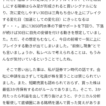
しにする陽線はらみ足が形成されると買いシグナルにな
り、次に変化しやすい30日は三角もち合いを上にブレイク
する変化日（加速としての変化日）にきっとなるは
ず・・・。逆に13650円水準の下値サポートを下回り、下落
が続けば30日に目先の安値を付ける動きを想定していまし
た。ただ、その想定もむなしく、今日の前場で一気に上に
ブレイクする動きが出てしまいました。"前倒し現象"とで
も言いましょうか、私レベルで考えられることは、もうみ
んなが気付いているということでしたね。
そこで思い出した事は、私が証券マン時代の話です。会
社に申請を出さずして社員が株を買うことは禁じられてい
ました。また、短期売買も認められておらず、買った株は
最低3か月保有するのがルールでありました。そこで、3か
月たったら利益を出して売り抜けようと、テクニカル分析
を駆使して底値圏にある銘柄を選んで買った覚えがありま