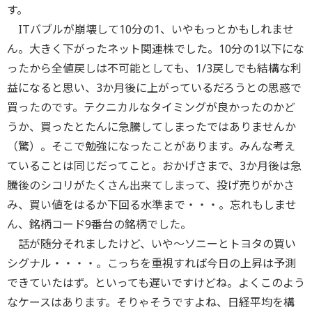
す。
ITバブルが崩壊して10分の1、いやもっとかもしれませ
ん。大きく下がったネット関連株でした。10分の1以下にな
ったから全値戻しは不可能としても、1/3戻しでも結構な利
益になると思い、3か月後に上がっているだろうとの思惑で
買ったのです。テクニカルなタイミングが良かったのかど
うか、買ったとたんに急騰してしまったではありませんか
（驚）。そこで勉強になったことがあります。みんな考え
ていることは同じだってこと。おかげさまで、3か月後は急
騰後のシコリがたくさん出来てしまって、投げ売りがかさ
み、買い値をはるか下回る水準まで・・・。忘れもしませ
ん、銘柄コード9番台の銘柄でした。
話が随分それましたけど、いや～ソニーとトヨタの買い
シグナル・・・・。こっちを重視すれば今日の上昇は予測
できていたはず。といっても遅いですけどね。よくこのよう
なケースはあります。そりゃそうですよね、日経平均を構