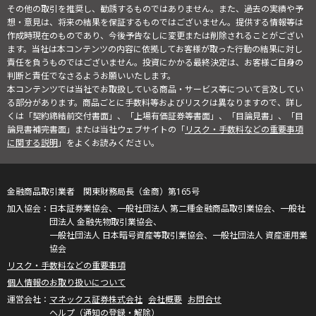
その他の取引を推奨し、勧誘するものではありません。また、過去の実績や予
想・意見は、将来の結果を保証するものではございません。提供する情報等は
作成時現在のものであり、今後予告なしに変更または削除されることがござい
ます。当社は本コンテンツの内容に依拠してお客様が取った行動の結果に対し
責任を負うものではございません。投資にかかる最終決定は、お客様ご自身の
判断と責任でなさるようお願いいたします。
本コンテンツでは当社でお取扱している商品・サービス等について言及してい
る部分があります。商品ごとに手数料等およびリスクは異なりますので、詳し
くは「契約締結前交付書面」、「上場有価証券等書面」、「目論見書」、「目
論見書補完書面」または当社ウェブサイトの「
リスク・手数料などの重要事項
に関する説明
」をよくお読みください。
金融商品取引業者 関東財務局長（金商）第165号
日本証券業協会、一般社団法人 第二種金融商品取引業協会、一般社
団法人 金融先物取引業協会、
一般社団法人 日本暗号資産等取引業協会、一般社団法人 資産運用業
協会
リスク・手数料などの重要事項
個人情報のお取り扱いについて
マネックス証券株式会社
会社概要
お問合せ
ヘルプ（通知の登録・解除）