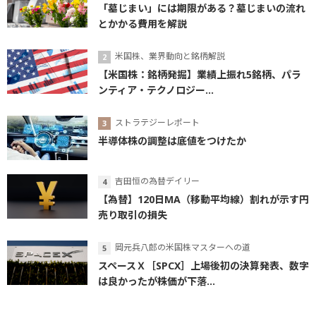
「墓じまい」には期限がある？墓じまいの流れ
とかかる費用を解説
米国株、業界動向と銘柄解説
【米国株：銘柄発掘】業績上振れ5銘柄、パラ
ンティア・テクノロジー...
ストラテジーレポート
半導体株の調整は底値をつけたか
吉田恒の為替デイリー
【為替】120日MA（移動平均線）割れが示す円
売り取引の損失
岡元兵八郎の米国株マスターへの道
スペースＸ［SPCX］上場後初の決算発表、数字
は良かったが株価が下落...