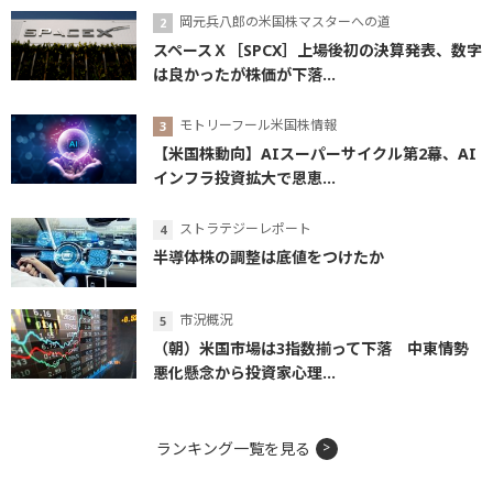
岡元兵八郎の米国株マスターへの道
スペースＸ［SPCX］上場後初の決算発表、数字
は良かったが株価が下落...
モトリーフール米国株情報
【米国株動向】AIスーパーサイクル第2幕、AI
インフラ投資拡大で恩恵...
ストラテジーレポート
半導体株の調整は底値をつけたか
市況概況
（朝）米国市場は3指数揃って下落 中東情勢
悪化懸念から投資家心理...
ランキング一覧を見る