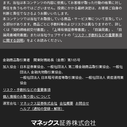
ます。当社は本コンテンツの内容に依拠してお客様が取った行動の結果に対し
責任を負うものではございません。投資にかかる最終決定は、お客様ご自身の
判断と責任でなさるようお願いいたします。
本コンテンツでは当社でお取扱している商品・サービス等について言及してい
る部分があります。商品ごとに手数料等およびリスクは異なりますので、詳し
くは「契約締結前交付書面」、「上場有価証券等書面」、「目論見書」、「目
論見書補完書面」または当社ウェブサイトの「
リスク・手数料などの重要事項
に関する説明
」をよくお読みください。
金融商品取引業者 関東財務局長（金商）第165号
日本証券業協会、一般社団法人 第二種金融商品取引業協会、一般社
団法人 金融先物取引業協会、
一般社団法人 日本暗号資産等取引業協会、一般社団法人 資産運用業
協会
リスク・手数料などの重要事項
個人情報のお取り扱いについて
マネックス証券株式会社
会社概要
お問合せ
ヘルプ（通知の登録・解除）