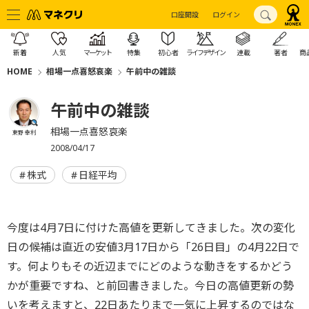
口座開設
ログイン
新着
人気
マーケット
特集
初心者
ライフデザイン
連載
著者
商
HOME
相場一点喜怒哀楽
午前中の雑談
午前中の雑談
相場一点喜怒哀楽
東野 幸利
2008/04/17
株式
日経平均
今度は4月7日に付けた高値を更新してきました。次の変化
日の候補は直近の安値3月17日から「26日目」の4月22日で
す。何よりもその近辺までにどのような動きをするかどう
かが重要ですね、と前回書きました。今日の高値更新の勢
いを考えますと、22日あたりまで一気に上昇するのではな