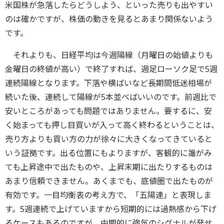
米国株が急落したらどうしよう、といった売りも出やすい
のは確かですが、株価の動きを見るとあまり関係ないよう
です。
それよりも、日経平均は今週陽線（月曜日の始値よりも
金曜日の終値が高い）で終了すれば、週足ローソク足で5週
連続陽線となります。下落や横ばいなど長期間低迷相場が
続いた後、連続して陽線が5本並べばいいのです。前週比で
安いところがあっても問題ではありません。要するに、安
く始まっても押し目買いが入って高く終わるということは、
売り方よりも買い方の力が徐々に大きくなってきていると
いう証拠です。出る位置にもよりますが、客観的に誰がみ
ても上昇途中で出たものや、上昇末期に出たりするものは
あまり信頼できません。あくまでも、底値圏で出たものが
有効です。一目均衡表の考え方で、「五陽連」と表現しま
す。5週連続で上げていますから短期的には過熱感から下げ
るケースもあるのですが、中期的に強気のシグナルが発せ