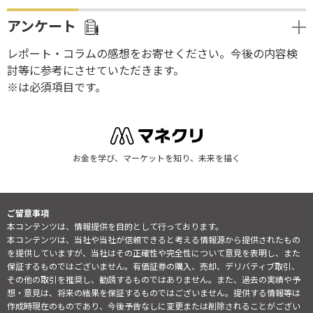
アンケート
レポート・コラムの感想をお寄せください。今後の内容検
討等に参考にさせていただきます。
※は必須項目です。
お金を学び、マーケットを知り、未来を描く
ご留意事項
本コンテンツは、情報提供を目的として行っております。
本コンテンツは、当社や当社が信頼できると考える情報源から提供されたもの
を提供していますが、当社はその正確性や完全性について意見を表明し、また
保証するものではございません。有価証券の購入、売却、デリバティブ取引、
その他の取引を推奨し、勧誘するものではありません。また、過去の実績や予
想・意見は、将来の結果を保証するものではございません。提供する情報等は
作成時現在のものであり、今後予告なしに変更または削除されることがござい