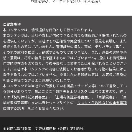
お金を学び、マーケットを知り、未来を描く
ご留意事項
本コンテンツは、情報提供を目的として行っております。
本コンテンツは、当社や当社が信頼できると考える情報源から提供されたもの
を提供していますが、当社はその正確性や完全性について意見を表明し、また
保証するものではございません。有価証券の購入、売却、デリバティブ取引、
その他の取引を推奨し、勧誘するものではありません。また、過去の実績や予
想・意見は、将来の結果を保証するものではございません。提供する情報等は
作成時現在のものであり、今後予告なしに変更または削除されることがござい
ます。当社は本コンテンツの内容に依拠してお客様が取った行動の結果に対し
責任を負うものではございません。投資にかかる最終決定は、お客様ご自身の
判断と責任でなさるようお願いいたします。
本コンテンツでは当社でお取扱している商品・サービス等について言及してい
る部分があります。商品ごとに手数料等およびリスクは異なりますので、詳し
くは「契約締結前交付書面」、「上場有価証券等書面」、「目論見書」、「目
論見書補完書面」または当社ウェブサイトの「
リスク・手数料などの重要事項
に関する説明
」をよくお読みください。
金融商品取引業者 関東財務局長（金商）第165号