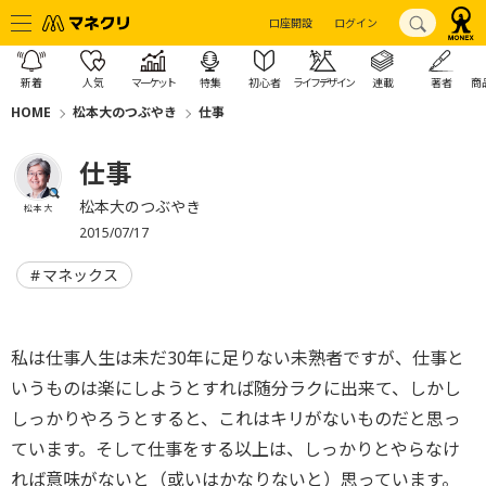
口座開設
ログイン
新着
人気
マーケット
特集
初心者
ライフデザイン
連載
著者
商
HOME
松本大のつぶやき
仕事
仕事
松本大のつぶやき
松本 大
2015/07/17
マネックス
私は仕事人生は未だ30年に足りない未熟者ですが、仕事と
いうものは楽にしようとすれば随分ラクに出来て、しかし
しっかりやろうとすると、これはキリがないものだと思っ
ています。そして仕事をする以上は、しっかりとやらなけ
れば意味がないと（或いはかなりないと）思っています。