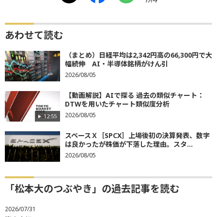
ｱﾝｹｰﾄ
あわせて読む
（まとめ）日経平均は2,342円高の66,300円で大
幅続伸 AI・半導体銘柄がけん引
2026/08/05
【動画解説】AIで探る 過去の類似チャート：
DTWを用いたチャート類似度分析
2026/08/05
12:55
スペースＸ［SPCX］上場後初の決算発表、数字
は良かったが株価が下落した理由。スタ...
2026/08/05
「松本大のつぶやき」の過去記事を読む
2026/07/31