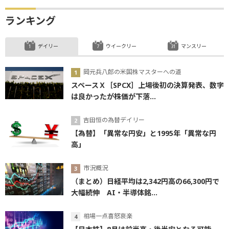
ランキング
デイリー
ウイークリー
マンスリー
岡元兵八郎の米国株マスターへの道
スペースＸ［SPCX］上場後初の決算発表、数字
は良かったが株価が下落...
吉田恒の為替デイリー
【為替】「異常な円安」と1995年「異常な円
高」
市況概況
（まとめ）日経平均は2,342円高の66,300円で
大幅続伸 AI・半導体銘...
相場一点喜怒哀楽