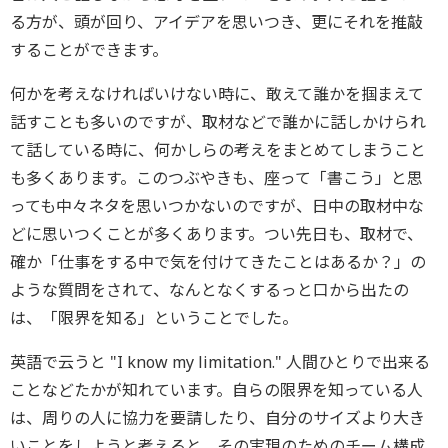
る方が、頭が回り、アイデアを思いつき、更にそれを推敲
することができます。
何かを考えなければいけない時に、敢えて誰かを掴まえて
話すことも多いのですが、取材などで誰かに話しかけられ
て話している時に、何かしらの考えをまとめてしまうこと
も多くあります。このつぶやきも、座って「書こう」と思
っても中々ネタを思いつかないのですが、日中の取材中な
どに思いつくことが多くあります。つい先日も、取材で、
確か「仕事をする中で気を付けてきたことはあるか？」の
ような質問をされて、なんとなくするっと口から出たの
は、「限界を知る」ということでした。
英語で云うと "I know my limitation." 人間ひとりで出来る
ことなどたかが知れています。自らの限界を知っている人
は、周りの人に協力を要請したり、自分のサイズより大き
いことをしようと考えると、その実現のためのチーム構成