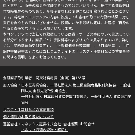
想・意見は、将来の結果を保証するものではございません。提供する情報等は
作成時現在のものであり、今後予告なしに変更または削除されることがござい
ます。当社は本コンテンツの内容に依拠してお客様が取った行動の結果に対し
責任を負うものではございません。投資にかかる最終決定は、お客様ご自身の
判断と責任でなさるようお願いいたします。
本コンテンツでは当社でお取扱している商品・サービス等について言及してい
る部分があります。商品ごとに手数料等およびリスクは異なりますので、詳し
くは「契約締結前交付書面」、「上場有価証券等書面」、「目論見書」、「目
論見書補完書面」または当社ウェブサイトの「
リスク・手数料などの重要事項
に関する説明
」をよくお読みください。
金融商品取引業者 関東財務局長（金商）第165号
日本証券業協会、一般社団法人 第二種金融商品取引業協会、一般社
団法人 金融先物取引業協会、
一般社団法人 日本暗号資産等取引業協会、一般社団法人 資産運用業
協会
リスク・手数料などの重要事項
個人情報のお取り扱いについて
マネックス証券株式会社
会社概要
お問合せ
ヘルプ（通知の登録・解除）