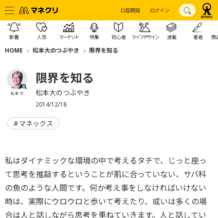
口座開設
ログイン
新着
人気
マーケット
特集
初心者
ライフデザイン
連載
著者
商
HOME
松本大のつぶやき
限界を知る
限界を知る
松本大のつぶやき
松本 大
2014/12/18
マネックス
私はダイナミックな環境の中で考えるタチで、じっと座っ
て思考を推敲するということが肌に合っていない、サバ科
の魚のような人間です。何か考え事をしなければいけない
時は、実際にウロウロと歩いて考えたり、或いは多くの場
合は人と話しながら思考を重ねていきます。人と話してい