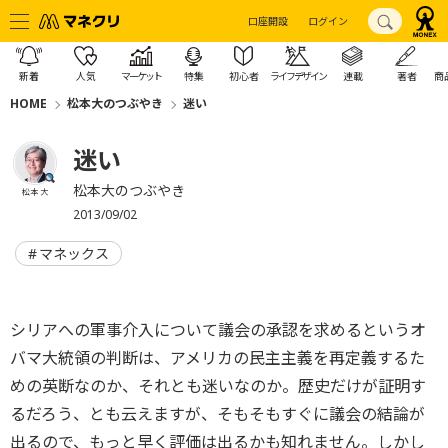
口座開設
ログイン
新着
人気
マーケット
特集
初心者
ライフデザイン
連載
著者
商
HOME
松本大のつぶやき
迷い
迷い
松本大のつぶやき
松本 大
2013/09/02
マネックス
シリアへの軍事介入について議会の承認を求めるというオ
バマ大統領の判断は、アメリカの民主主義を再定義するた
めの英断なのか、それとも迷いなのか。歴史だけが証明す
るだろう、とも云えますが、そもそもすぐに議会の結論が
出るので、もっと早く評価は出るかも知れません。しかし