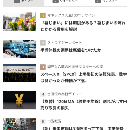
デイリー
ウイークリー
マンスリー
マネックス人生100年デザイン
「墓じまい」には期限がある？墓じまいの流れ
とかかる費用を解説
ストラテジーレポート
半導体株の調整は底値をつけたか
岡元兵八郎の米国株マスターへの道
スペースＸ［SPCX］上場後初の決算発表、数字
は良かったが株価が下落...
吉田恒の為替デイリー
【為替】120日MA（移動平均線）割れが示す円
売り取引の損失
市況概況
（朝）米国市場は3指数揃って下落 中東情勢