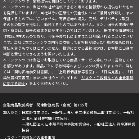
本コンテンツは、情報提供を目的として行っております。
本コンテンツは、当社や当社が信頼できると考える情報源から提供されたもの
を提供していますが、当社はその正確性や完全性について意見を表明し、また
保証するものではございません。有価証券の購入、売却、デリバティブ取引、
その他の取引を推奨し、勧誘するものではありません。また、過去の実績や予
想・意見は、将来の結果を保証するものではございません。提供する情報等は
作成時現在のものであり、今後予告なしに変更または削除されることがござい
ます。当社は本コンテンツの内容に依拠してお客様が取った行動の結果に対し
責任を負うものではございません。投資にかかる最終決定は、お客様ご自身の
判断と責任でなさるようお願いいたします。
本コンテンツでは当社でお取扱している商品・サービス等について言及してい
る部分があります。商品ごとに手数料等およびリスクは異なりますので、詳し
くは「契約締結前交付書面」、「上場有価証券等書面」、「目論見書」、「目
論見書補完書面」または当社ウェブサイトの「
リスク・手数料などの重要事項
に関する説明
」をよくお読みください。
金融商品取引業者 関東財務局長（金商）第165号
日本証券業協会、一般社団法人 第二種金融商品取引業協会、一般社
団法人 金融先物取引業協会、
一般社団法人 日本暗号資産等取引業協会、一般社団法人 資産運用業
協会
リスク・手数料などの重要事項