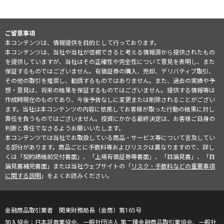
ご留意事項
本コンテンツは、情報提供を目的として行っております。
本コンテンツは、当社や当社が信頼できると考える情報源から提供されたもの
を提供していますが、当社はその正確性や完全性について意見を表明し、また
保証するものではございません。有価証券の購入、売却、デリバティブ取引、
その他の取引を推奨し、勧誘するものではありません。また、過去の実績や予
想・意見は、将来の結果を保証するものではございません。提供する情報等は
作成時現在のものであり、今後予告なしに変更または削除されることがござい
ます。当社は本コンテンツの内容に依拠してお客様が取った行動の結果に対し
責任を負うものではございません。投資にかかる最終決定は、お客様ご自身の
判断と責任でなさるようお願いいたします。
本コンテンツでは当社でお取扱している商品・サービス等について言及してい
る部分があります。商品ごとに手数料等およびリスクは異なりますので、詳し
くは「契約締結前交付書面」、「上場有価証券等書面」、「目論見書」、「目
論見書補完書面」または当社ウェブサイトの「
リスク・手数料などの重要事項
に関する説明
」をよくお読みください。
金融商品取引業者 関東財務局長（金商）第165号
日本証券業協会、一般社団法人 第二種金融商品取引業協会、一般社