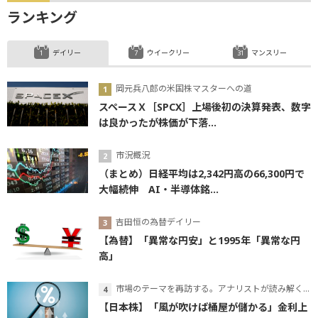
ランキング
デイリー
ウイークリー
マンスリー
岡元兵八郎の米国株マスターへの道
スペースＸ［SPCX］上場後初の決算発表、数字
は良かったが株価が下落...
市況概況
（まとめ）日経平均は2,342円高の66,300円で
大幅続伸 AI・半導体銘...
吉田恒の為替デイリー
【為替】「異常な円安」と1995年「異常な円
高」
市場のテーマを再訪する。アナリストが読み解くテーマの本質
【日本株】「風が吹けば桶屋が儲かる」金利上