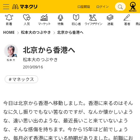
口座開設
ログイン
新着
人気
マーケット
特集
初心者
ライフデザイン
連載
著者
商
HOME
松本大のつぶやき
北京から香港へ
北京から香港へ
松本大のつぶやき
松本 大
2010/09/16
マネックス
今日は北京から香港へ移動しました。香港に来るのはそん
なに久し振りでもない筈なのですが、なんか懐かしいよう
な、遠い思い出のような、最近長いこと来ていないよう
な、そんな感傷を持ちます。今から15年ほど前でしょう
か、毎月必ず香港に来ている時期がありました。前職にお