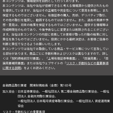
本コンテンツは、情報提供を目的として行っております。
本コンテンツは、当社や当社が信頼できると考える情報源から提供されたもの
を提供していますが、当社はその正確性や完全性について意見を表明し、また
保証するものではございません。有価証券の購入、売却、デリバティブ取引、
その他の取引を推奨し、勧誘するものではありません。また、過去の実績や予
想・意見は、将来の結果を保証するものではございません。提供する情報等は
作成時現在のものであり、今後予告なしに変更または削除されることがござい
ます。当社は本コンテンツの内容に依拠してお客様が取った行動の結果に対し
責任を負うものではございません。投資にかかる最終決定は、お客様ご自身の
判断と責任でなさるようお願いいたします。
本コンテンツでは当社でお取扱している商品・サービス等について言及してい
る部分があります。商品ごとに手数料等およびリスクは異なりますので、詳し
くは「契約締結前交付書面」、「上場有価証券等書面」、「目論見書」、「目
論見書補完書面」または当社ウェブサイトの「
リスク・手数料などの重要事項
に関する説明
」をよくお読みください。
金融商品取引業者 関東財務局長（金商）第165号
日本証券業協会、一般社団法人 第二種金融商品取引業協会、一般社
団法人 金融先物取引業協会、
一般社団法人 日本暗号資産等取引業協会、一般社団法人 資産運用業
協会
リスク・手数料などの重要事項