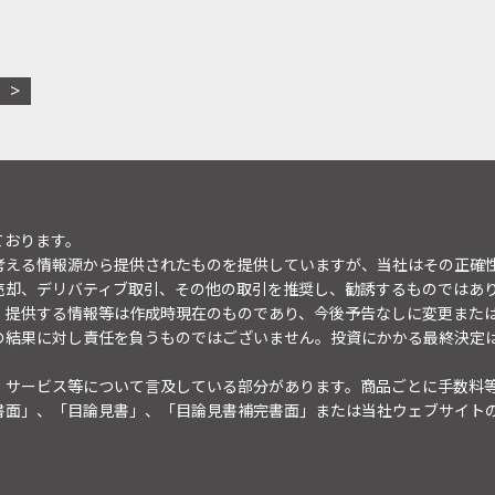
ております。
考える情報源から提供されたものを提供していますが、当社はその正確
売却、デリバティブ取引、その他の取引を推奨し、勧誘するものではあ
。提供する情報等は作成時現在のものであり、今後予告なしに変更また
の結果に対し責任を負うものではございません。投資にかかる最終決定
・サービス等について言及している部分があります。商品ごとに手数料
書面」、「目論見書」、「目論見書補完書面」または当社ウェブサイト