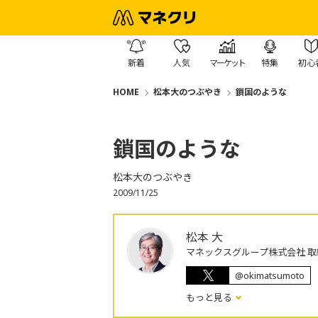
新着
人気
マーケット
特集
初心
HOME
松本大のつぶやき
鎖国のような
鎖国のような
松本大のつぶやき
2009/11/25
松本 大
マネックスグループ株式会社 取
@okimatsumoto
もっと見る