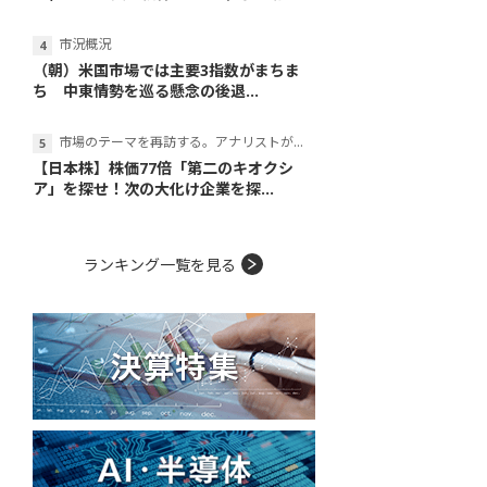
市況概況
（朝）米国市場では主要3指数がまちま
ち 中東情勢を巡る懸念の後退...
市場のテーマを再訪する。アナリストが読み解くテーマの本質
【日本株】株価77倍「第二のキオクシ
ア」を探せ！次の大化け企業を探...
ランキング一覧を見る