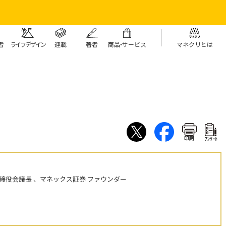
者
ライフデザイン
連載
著者
商
品・
サービス
マネクリとは
印刷
ｱﾝｹｰﾄ
締役会議長 、マネックス証券 ファウンダー