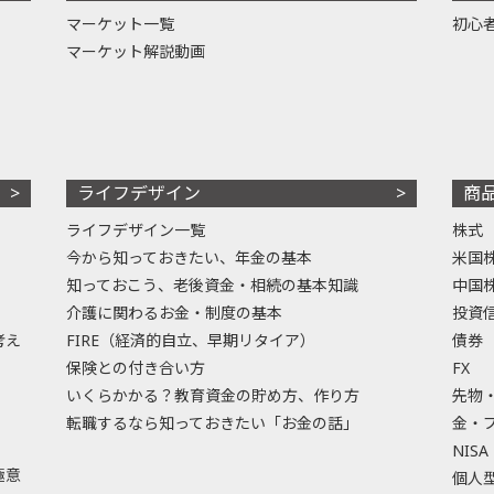
マーケット一覧
初心
マーケット解説動画
ライフデザイン
商
ライフデザイン一覧
株式
今から知っておきたい、年金の基本
米国
知っておこう、老後資金・相続の基本知識
中国
介護に関わるお金・制度の基本
投資
考え
FIRE（経済的自立、早期リタイア）
債券
保険との付き合い方
FX
いくらかかる？教育資金の貯め方、作り方
先物
転職するなら知っておきたい「お金の話」
金・
NISA
極意
個人型