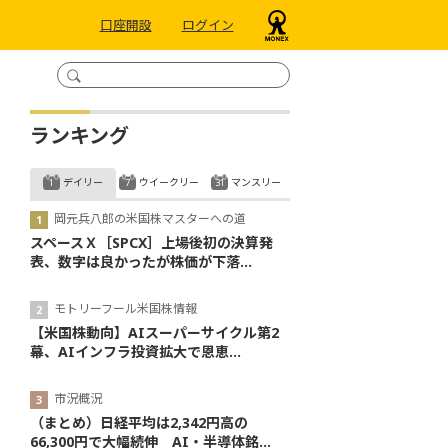
口座開設
ログイン
ランキング
デイリー
ウイークリー
マンスリー
岡元兵八郎の米国株マスターへの道
スペースＸ［SPCX］上場後初の決算発
表、数字は良かったが株価が下落...
モトリーフール米国株情報
【米国株動向】AIスーパーサイクル第2
幕、AIインフラ投資拡大で恩恵...
市況概況
（まとめ）日経平均は2,342円高の
66,300円で大幅続伸 AI・半導体銘...