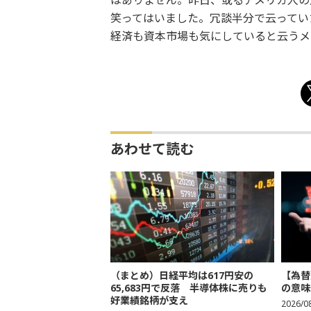
はありません。昨日、或るアメリカ人の
笑ってはいました。冗談半分で云ってい
経済も資本市場も気にしていると云うメ
あわせて読む
（まとめ）日経平均は617円安の
【為替
65,683円で反落 半導体株に売りも
の意味
好業績銘柄が支え
2026/0