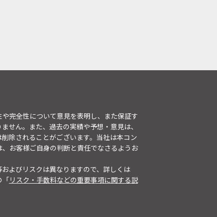
性や完全性について意見を表明し、また保証す
りません。また、過去の実績や予想・意見は、
は削除されることがございます。当社は本コン
は、お客様ご自身の判断と責任でなさるようお
等およびリスクは異なりますので、詳しくは
の「
リスク・手数料などの重要事項に関する説