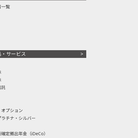
者一覧
品・サービス
株
株
信託
・オプション
プラチナ・シルバー
確定拠出年金（iDeCo）