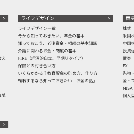
ライフデザイン
商
ライフデザイン一覧
株式
今から知っておきたい、年金の基本
米国
知っておこう、老後資金・相続の基本知識
中国
介護に関わるお金・制度の基本
投資
考え
FIRE（経済的自立、早期リタイア）
債券
保険との付き合い方
FX
いくらかかる？教育資金の貯め方、作り方
先物
転職するなら知っておきたい「お金の話」
金・
NISA
極意
個人型