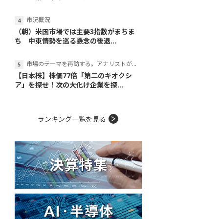
市況概況
（朝）米国市場では主要3指数がまちま
ち 中東情勢を巡る懸念の後退...
市場のテーマを再訪する。アナリストが読み解くテーマの本質
【日本株】株価77倍「第二のキオクシ
ア」を探せ！次の大化け企業を探...
ランキング一覧を見る