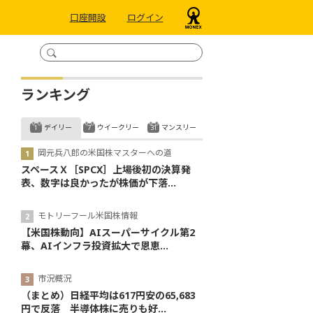
口座開設
ログイン
ランキング
デイリー
ウイークリー
マンスリー
岡元兵八郎の米国株マスターへの道
スペースＸ［SPCX］上場後初の決算発
表、数字は良かったが株価が下落...
モトリーフール米国株情報
【米国株動向】AIスーパーサイクル第2
幕、AIインフラ投資拡大で恩恵...
市況概況
（まとめ）日経平均は617円安の65,683
円で反落 半導体株に売りも好...