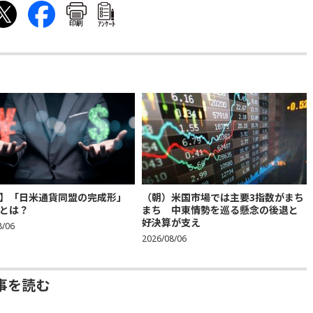
印刷
ｱﾝｹｰﾄ
】「日米通貨同盟の完成形」
（朝）米国市場では主要3指数がまち
とは？
まち 中東情勢を巡る懸念の後退と
好決算が支え
8/06
2026/08/06
事を読む