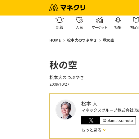
新着
人気
マーケット
特集
初心
HOME
松本大のつぶやき
秋の空
秋の空
松本大のつぶやき
2009/10/27
松本 大
マネックスグループ株式会社 取
@okimatsumoto
もっと見る