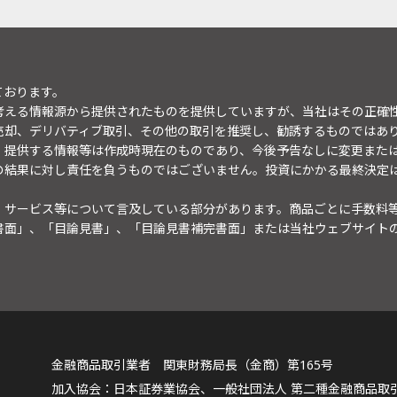
ております。
考える情報源から提供されたものを提供していますが、当社はその正確
売却、デリバティブ取引、その他の取引を推奨し、勧誘するものではあ
。提供する情報等は作成時現在のものであり、今後予告なしに変更また
の結果に対し責任を負うものではございません。投資にかかる最終決定
・サービス等について言及している部分があります。商品ごとに手数料
書面」、「目論見書」、「目論見書補完書面」または当社ウェブサイト
金融商品取引業者 関東財務局長（金商）第165号
日本証券業協会、一般社団法人 第二種金融商品取