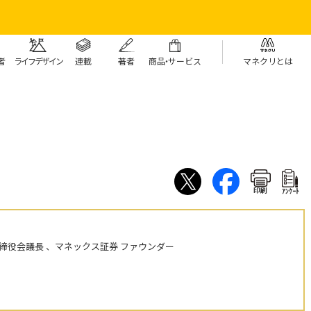
者
ライフデザイン
連載
著者
商
品・
サービス
マネクリとは
印刷
ｱﾝｹｰﾄ
締役会議長 、マネックス証券 ファウンダー