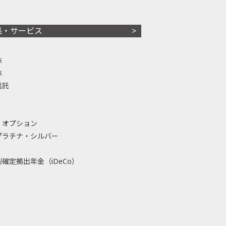
品・サービス
株
株
信託
・オプション
プラチナ・シルバー
確定拠出年金（iDeCo）