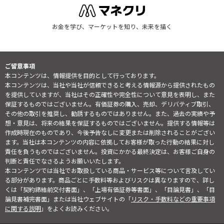
お金を学び、マーケットを知り、未来を描く
ご留意事項
本コンテンツは、情報提供を目的として行っております。
本コンテンツは、当社や当社が信頼できると考える情報源から提供されたもの
を提供していますが、当社はその正確性や完全性について意見を表明し、また
保証するものではございません。有価証券の購入、売却、デリバティブ取引、
その他の取引を推奨し、勧誘するものではありません。また、過去の実績や予
想・意見は、将来の結果を保証するものではございません。提供する情報等は
作成時現在のものであり、今後予告なしに変更または削除されることがござい
ます。当社は本コンテンツの内容に依拠してお客様が取った行動の結果に対し
責任を負うものではございません。投資にかかる最終決定は、お客様ご自身の
判断と責任でなさるようお願いいたします。
本コンテンツでは当社でお取扱している商品・サービス等について言及してい
る部分があります。商品ごとに手数料等およびリスクは異なりますので、詳し
くは「契約締結前交付書面」、「上場有価証券等書面」、「目論見書」、「目
論見書補完書面」または当社ウェブサイトの「
リスク・手数料などの重要事項
に関する説明
」をよくお読みください。