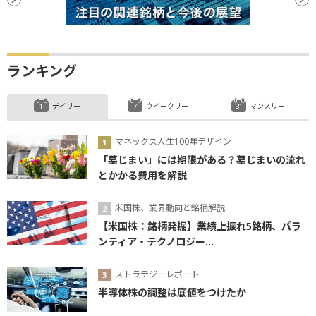
ランキング
デイリー
ウイークリー
マンスリー
マネックス人生100年デザイン
「墓じまい」には期限がある？墓じまいの流れ
とかかる費用を解説
米国株、業界動向と銘柄解説
【米国株：銘柄発掘】業績上振れ5銘柄、パラ
ンティア・テクノロジー...
ストラテジーレポート
半導体株の調整は底値をつけたか