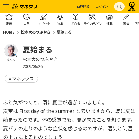
口座開設
ログイン
新着
人気
マーケット
特集
初心者
ライフデザイン
連載
著者
商
HOME
松本大のつぶやき
夏始まる
夏始まる
松本大のつぶやき
松本 大
2009/06/26
マネックス
ふと気がつくと、既に夏至が過ぎていました。
夏至は First day of the summer と云いますから、既に夏は
始まったのです。体の感覚でも、夏が来たことを知ります。
夏バテの走りのような症状を感じるのですが、湿気と気温
の上昇によるものでしょう。