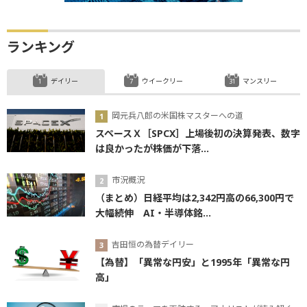
ランキング
デイリー
ウイークリー
マンスリー
岡元兵八郎の米国株マスターへの道
スペースＸ［SPCX］上場後初の決算発表、数字
は良かったが株価が下落...
市況概況
（まとめ）日経平均は2,342円高の66,300円で
大幅続伸 AI・半導体銘...
吉田恒の為替デイリー
【為替】「異常な円安」と1995年「異常な円
高」