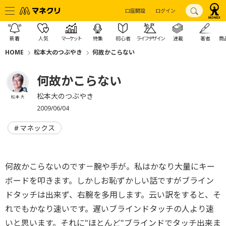
口座開設
ログイン
新着
人気
マーケット
特集
初心者
ライフデザイン
連載
著者
商
HOME
松本大のつぶやき
何故かこらない
何故かこらない
松本大のつぶやき
松本 大
2009/06/04
マネックス
何故かこらないのです－腕や手が。私はかなり大量にキー
ボードを叩きます。しかしお恥ずかしい話ですがブライン
ドタッチは出来ず、右腕を多用します。云い訳をすると、そ
れでもかなり速いです。遅いブラインドタッチの人より速
いと思います。それに"ほとんど"ブラインドでタッチ出来ま