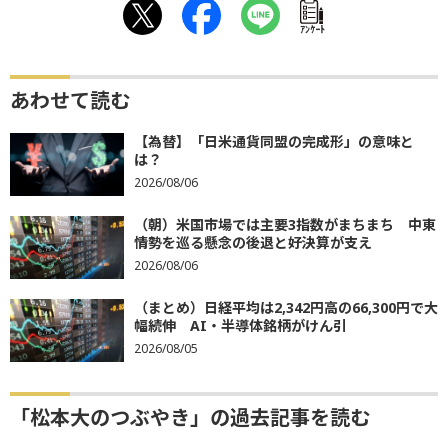
ｱﾝｹｰﾄ
あわせて読む
【為替】「日米通貨同盟の完成形」の意味と
は？
2026/08/06
（朝）米国市場では主要3指数がまちまち 中東
情勢を巡る懸念の後退と好決算が支え
2026/08/06
（まとめ）日経平均は2,342円高の66,300円で大
幅続伸 AI・半導体銘柄がけん引
2026/08/05
「松本大のつぶやき」の過去記事を読む