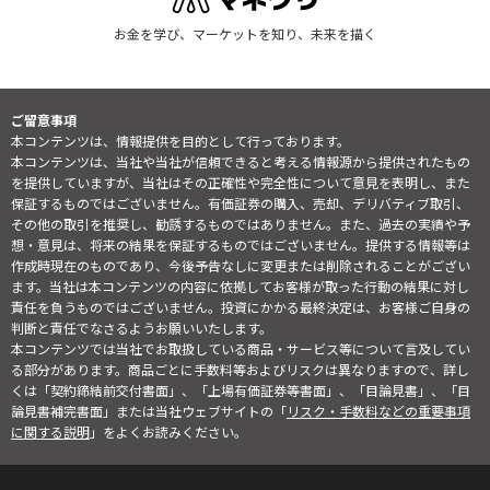
お金を学び、マーケットを知り、未来を描く
ご留意事項
本コンテンツは、情報提供を目的として行っております。
本コンテンツは、当社や当社が信頼できると考える情報源から提供されたもの
を提供していますが、当社はその正確性や完全性について意見を表明し、また
保証するものではございません。有価証券の購入、売却、デリバティブ取引、
その他の取引を推奨し、勧誘するものではありません。また、過去の実績や予
想・意見は、将来の結果を保証するものではございません。提供する情報等は
作成時現在のものであり、今後予告なしに変更または削除されることがござい
ます。当社は本コンテンツの内容に依拠してお客様が取った行動の結果に対し
責任を負うものではございません。投資にかかる最終決定は、お客様ご自身の
判断と責任でなさるようお願いいたします。
本コンテンツでは当社でお取扱している商品・サービス等について言及してい
る部分があります。商品ごとに手数料等およびリスクは異なりますので、詳し
くは「契約締結前交付書面」、「上場有価証券等書面」、「目論見書」、「目
論見書補完書面」または当社ウェブサイトの「
リスク・手数料などの重要事項
に関する説明
」をよくお読みください。