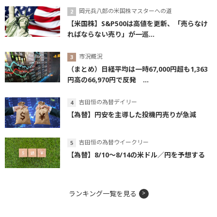
岡元兵八郎の米国株マスターへの道
【米国株】S&P500は高値を更新、「売らなけ
ればならない売り」が一巡...
市況概況
（まとめ）日経平均は一時67,000円超も1,363
円高の66,970円で反発 ...
吉田恒の為替デイリー
【為替】円安を主導した投機円売りが急減
吉田恒の為替ウイークリー
【為替】8/10～8/14の米ドル／円を予想する
ランキング一覧を見る