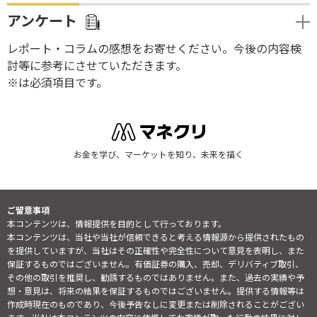
アンケート
レポート・コラムの感想をお寄せください。今後の内容検
討等に参考にさせていただきます。
※は必須項目です。
お金を学び、マーケットを知り、未来を描く
ご留意事項
本コンテンツは、情報提供を目的として行っております。
本コンテンツは、当社や当社が信頼できると考える情報源から提供されたもの
を提供していますが、当社はその正確性や完全性について意見を表明し、また
保証するものではございません。有価証券の購入、売却、デリバティブ取引、
その他の取引を推奨し、勧誘するものではありません。また、過去の実績や予
想・意見は、将来の結果を保証するものではございません。提供する情報等は
作成時現在のものであり、今後予告なしに変更または削除されることがござい