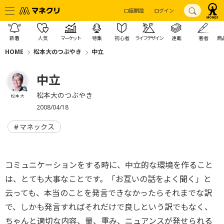
口座開設
ログイン
新着
人気
マーケット
特集
初心者
ライフデザイン
連載
著者
商
HOME
松本大のつぶやき
中立
中立
松本大のつぶやき
松本 大
2008/04/18
マネックス
コミュニケーションをする時に、中立的な環境を作ること
は、とても大事なことです。「お互いの話をよく聞く」と
云っても、本当のことを発言できなかったらそれまでな訳
で、しかも発言すればそれだけで良しという訳でもなく、
ちゃんと適切な内容、量、重み、ニュアンスが発せられる