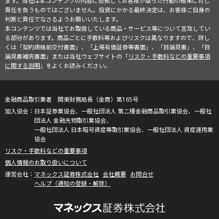
ます。当社は本コンテンツの内容に依拠してお客様が取った行動の結果に対し
責任を負うものではございません。投資にかかる最終決定は、お客様ご自身の
判断と責任でなさるようお願いいたします。
本コンテンツでは当社でお取扱している商品・サービス等について言及してい
る部分があります。商品ごとに手数料等およびリスクは異なりますので、詳し
くは「契約締結前交付書面」、「上場有価証券等書面」、「目論見書」、「目
論見書補完書面」または当社ウェブサイトの「
リスク・手数料などの重要事項
に関する説明
」をよくお読みください。
金融商品取引業者 関東財務局長（金商）第165号
日本証券業協会、一般社団法人 第二種金融商品取引業協会、一般社
団法人 金融先物取引業協会、
一般社団法人 日本暗号資産等取引業協会、一般社団法人 資産運用業
協会
リスク・手数料などの重要事項
個人情報のお取り扱いについて
マネックス証券株式会社
会社概要
お問合せ
ヘルプ（通知の登録・解除）